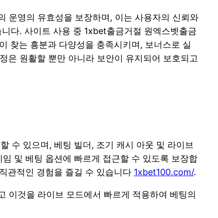
Bet의 운영의 유효성을 보장하며, 이는 사용자의 신뢰와
니다. 사이트 사용 중 1xbet출금거절 원엑스벳출금
들이 찾는 흥분과 다양성을 충족시키며, 보너스로 실
 과정은 원활할 뿐만 아니라 보안이 유지되어 보호되고
 수 있으며, 베팅 빌더, 조기 캐시 아웃 및 라이브
임 및 베팅 옵션에 빠르게 접근할 수 있도록 보장합
 직관적인 경험을 즐길 수 있습니다
1xbet100.com/
.
고 이것을 라이브 모드에서 빠르게 적용하여 베팅의