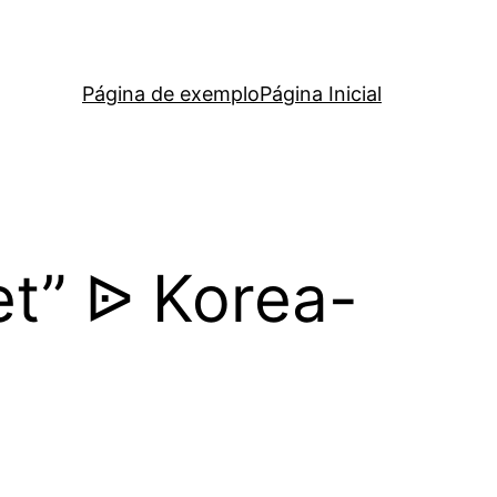
Página de exemplo
Página Inicial
” ᐉ Korea-