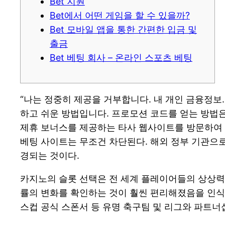
Bet 지원
Bet에서 어떤 게임을 할 수 있을까?
Bet 모바일 앱을 통한 간편한 입금 및
출금
Bet 베팅 회사 – 온라인 스포츠 베팅
“나는 정중히 제공을 거부합니다. 내 개인 금융정보. 
하고 쉬운 방법입니다. 프로모션 코드를 얻는 방법은
제휴 보너스를 제공하는 타사 웹사이트를 방문하여 얻
베팅 사이트는 무조건 차단된다. 해외 정부 기관으
경되는 것이다.
카지노의 슬롯 선택은 전 세계 플레이어들의 상상력
률의 변화를 확인하는 것이 훨씬 편리해졌음을 인식하
스컵 공식 스폰서 등 유명 축구팀 및 리그와 파트너