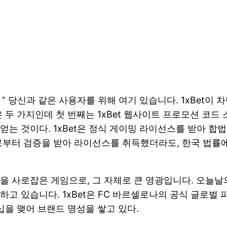
” 당신과 같은 사용자를 위해 여기 있습니다. 1xBet이 
 두 가지인데 첫 번째는 1xBet 웹사이트 프로모션 코드
는 것이다. 1xBet은 정식 게이밍 라이선스를 받아 합
로부터 검증을 받아 라이선스를 취득했더라도, 한국 법률
을 사로잡은 게임으로, 그 자체로 큰 영광입니다. 오늘날
고 있습니다. 1xBet은 FC 바르셀로나의 공식 글로벌 
십을 맺어 브랜드 명성을 쌓고 있다.