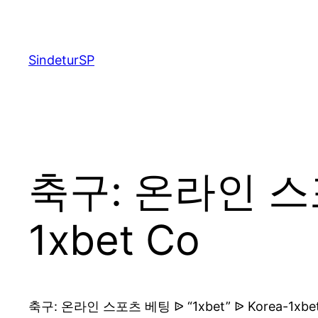
Skip
to
content
SindeturSP
축구: 온라인 스포츠
1xbet Co
축구: 온라인 스포츠 베팅 ᐉ “1xbet” ᐉ Korea-1xbe