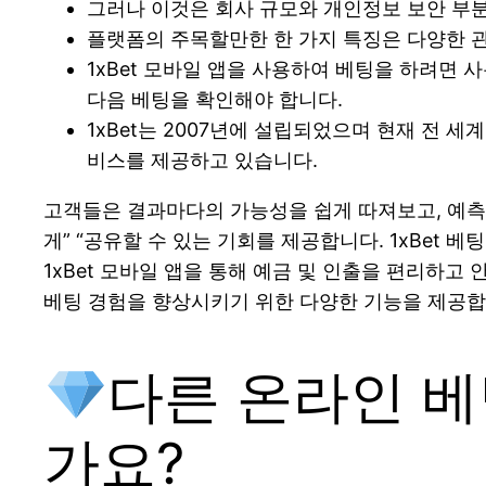
그러나 이것은 회사 규모와 개인정보 보안 부분
플랫폼의 주목할만한 한 가지 특징은 다양한 
1xBet 모바일 앱을 사용하여 베팅을 하려면
다음 베팅을 확인해야 합니다.
1xBet는 2007년에 설립되었으며 현재 전 
비스를 제공하고 있습니다.
고객들은 결과마다의 가능성을 쉽게 따져보고, 예측한
게” “공유할 수 있는 기회를 제공합니다. 1xBet
1xBet 모바일 앱을 통해 예금 및 인출을 편리하
베팅 경험을 향상시키기 위한 다양한 기능을 제공합니다
다른 온라인 베
가요?