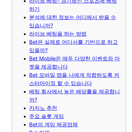
라이브 베팅- 경기중인 스포츠에 베팅
하기
분석에 대한 정보는 어디에서 받을 수
있습니까?
라이브 베팅을 하는 방법
Bet은 실제로 어디서를 기반으로 하고
있을까?
Bet Mobile은 매우 다양한 이벤트와 마
켓을 제공합니다
Bet 모바일 앱을 나에게 적합하도록 커
스터마이징 할 수 있습니다
베팅 회사에서 높은 배당률을 제공합니
까?
카지노 추천
주요 슬롯 게임
Bet의 게임 제공업체