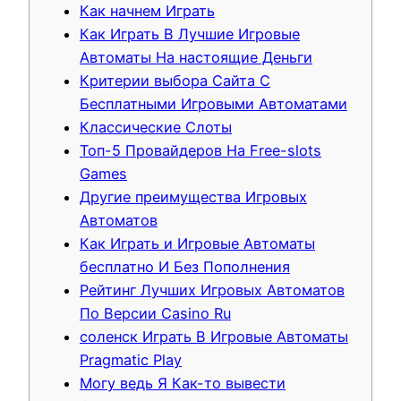
Как начнем Играть
Как Играть В Лучшие Игровые
Автоматы На настоящие Деньги
Критерии выбора Сайта С
Бесплатными Игровыми Автоматами
Классические Слоты
Топ-5 Провайдеров На Free-slots
Games
Другие преимущества Игровых
Автоматов
Как Играть и Игровые Автоматы
бесплатно И Без Пополнения
Рейтинг Лучших Игровых Автоматов
По Версии Casino Ru
соленск Играть В Игровые Автоматы
Pragmatic Play
Могу ведь Я Как-то вывести