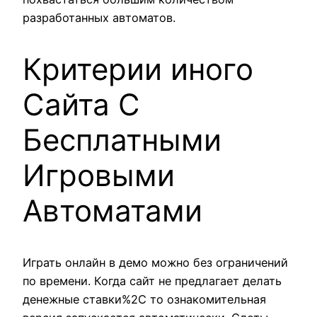
разработанных автоматов.
Критерии иного
Сайта С
Бесплатными
Игровыми
Автоматами
Играть онлайн в демо можно без ограничений
по времени. Когда сайт не предлагает делать
денежные ставки%2C то ознакомительная