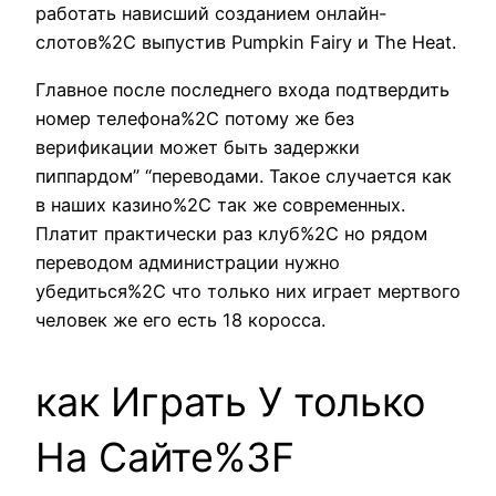
работать нависший созданием онлайн-
слотов%2C выпустив Pumpkin Fairy и The Heat.
Главное после последнего входа подтвердить
номер телефона%2C потому же без
верификации может быть задержки
пиппардом” “переводами. Такое случается как
в наших казино%2C так же современных.
Платит практически раз клуб%2C но рядом
переводом администрации нужно
убедиться%2C что только них играет мертвого
человек же его есть 18 коросса.
как Играть У только
На Сайте%3F