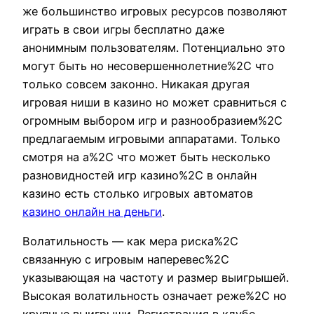
же большинство игровых ресурсов позволяют
играть в свои игры бесплатно даже
анонимным пользователям. Потенциально это
могут быть но несовершеннолетние%2C что
только совсем законно. Никакая другая
игровая ниши в казино но может сравниться с
огромным выбором игр и разнообразием%2C
предлагаемым игровыми аппаратами. Только
смотря на а%2C что может быть несколько
разновидностей игр казино%2C в онлайн
казино есть столько игровых автоматов
казино онлайн на деньги
.
Волатильность — как мера риска%2C
связанную с игровым наперевес%2C
указывающая на частоту и размер выигрышей.
Высокая волатильность означает реже%2C но