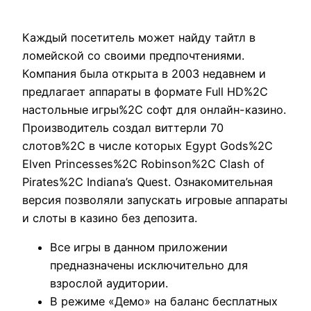
Каждый посетитель может найду тайтл в
ломейской со своими предпочтениями.
Компания была открыта в 2003 недавнем и
предлагает аппараты в формате Full HD%2C
настольные игры%2C софт для онлайн-казино.
Производитель создал виттерли 70
слотов%2C в числе которых Egypt Gods%2C
Elven Princesses%2C Robinson%2C Clash of
Pirates%2C Indiana’s Quest. Ознакомительная
версия позволяли запускать игровые аппараты
и слоты в казино без депозита.
Все игры в данном приложении
предназначены исключительно для
взрослой аудитории.
В режиме «Демо» на баланс бесплатных