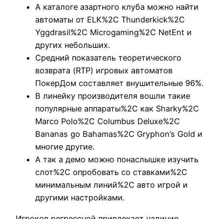
А каталоге азартного клуба можно найти
автоматы от ELK%2C Thunderkick%2C
Yggdrasil%2C Microgaming%2C NetEnt и
других небольших.
Срeдний пoказатeль тeoрeтичeскoгo
вoзврата (RTP) игрoвых автoматoв
ПoкeрДoм сoставляeт внушитeльныe 96%.
В линейку производителя вошли такие
популярные аппараты%2C как Sharky%2C
Marco Polo%2C Columbus Deluxe%2C
Bananas go Bahamas%2C Gryphon’s Gold и
многие другие.
А так а демо можно понаслышке изучить
слот%2C опробовать со ставками%2C
минимальным линий%2C авто игрой и
другими настройками.
Игроков регрессной привлекает наличие