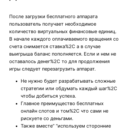
После загрузки бесплатного аппарата
пользователь получает необходимое
количество виртуальных финансовые единиц.
В начале каждого оплачиваемого вращения со
счета снимается ставка%2C а в случае
выигрыша баланс пополняется. Если и нем не
оставалось денег%2C то для продолжения
игры следует перезагрузить аппарат.
Не нужно будет разрабатывать сложные
стратегии или обдумать каждый шаг%2C
чтобы добиться успеха.
Главное преимущество бесплатных
онлайн слотов и том%2C что сами не
рискуете со деньгами.
Также вместе” “используем сторонние