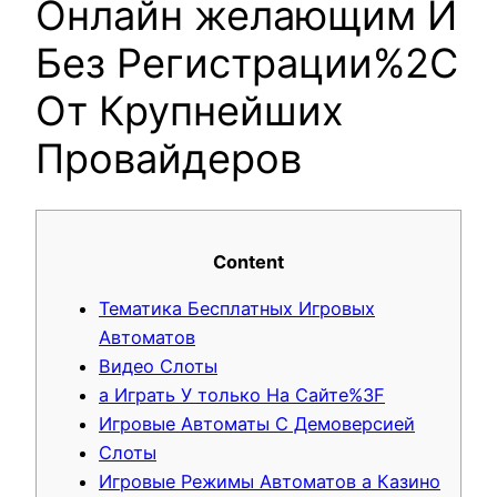
Онлайн желающим И
Без Регистрации%2C
От Крупнейших
Провайдеров
Content
Тематика Бесплатных Игровых
Автоматов
Видео Слоты
а Играть У только На Сайте%3F
Игровые Автоматы С Демоверсией
Слоты
Игровые Режимы Автоматов а Казино