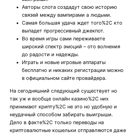
Авторы слота создадут свою историю
связей между вампирами а людьми.
Самая большая удача ждет того%2C кто
выпадет прогрессивный джекпот.
Во время игры сами переживаете
широкий спектр эмоций – ото волнения
до радости и надежды.
Играть и новые игровые аппараты
бесплатно и никаких регистрации можно
в официальном сайте провайдера.
На сегодняшний следующий существует но
так уж и вообще онлайн казино%2C них
принимают крипту%2C не это но удобную и
неудачный способом забирать выигрыши.
Дело в факте%2C только переводы на
криптовалютные кошельки отправляются даже