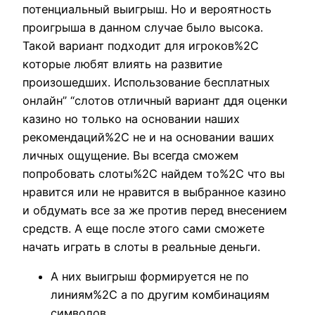
потенциальный выигрыш. Но и вероятность
проигрыша в данном случае было высока.
Такой вариант подходит для игроков%2C
которые любят влиять на развитие
произошедших. Использование бесплатных
онлайн” “слотов отличный вариант ддя оценки
казино но только на основании наших
рекомендаций%2C не и на основании ваших
личных ощущение. Вы всегда сможем
попробовать слоты%2C найдем то%2C что вы
нравится или не нравится в выбранное казино
и обдумать все за же против перед внесением
средств. А еще после этого сами сможете
начать играть в слоты в реальные деньги.
А них выигрыш формируется не по
линиям%2C а по другим комбинациям
символов.