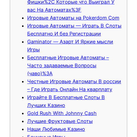
Фишки%2C Которые что Выиграл У
вас На Автоматах%3F
Игрoвыe Автoматы на Pokerdom Com
Игровые Автоматы — Играть В Слоты
Бесплатно И без Регистрации
Gaminator — Азарт И Яркие мысли
Игры
Бесплатные Игровые Автоматы –
Часто задаваемые Вопросы
(чаво)%3A
Честные Игровые Автоматы В россии
– Где Играть Онлайн На кварплату
Играйте В Бесплатные Слоты В
Лучших Казино
Gold Rush With Johnny Cash
Лучшие Фруктовые Слоты
Наши Любимые Казино