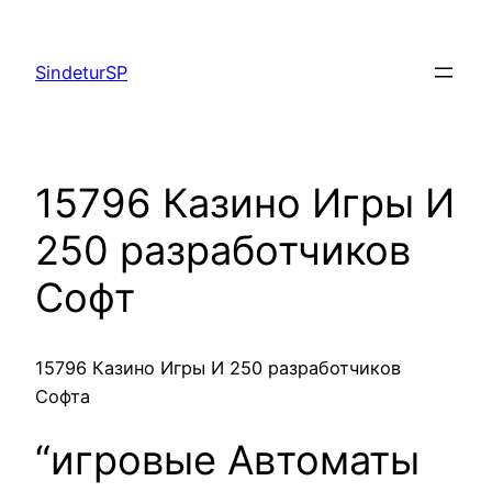
Skip
to
SindeturSP
content
15796 Казино Игры И
250 разработчиков
Софт
15796 Казино Игры И 250 разработчиков
Софта
“игровые Автоматы