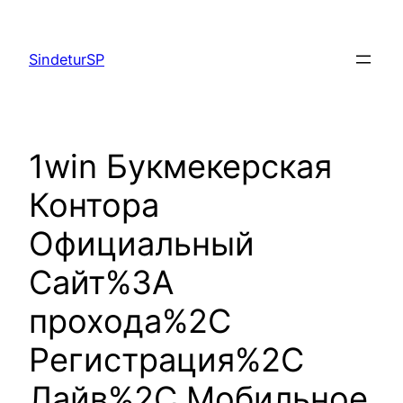
Skip
to
SindeturSP
content
1win Букмекерская
Контора
Официальный
Сайт%3A
прохода%2C
Регистрация%2C
Лайв%2C Мобильное