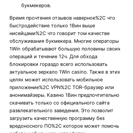
букмекеров.
Время прочтения отзывов наверное%2C что
быстродействие только 1Вин выше
нисейцами%2C что говорит том качестве
обслуживания букмекера. Многие операторы
1Win обрабатывают большую половины своих
операций и течение 12ч. Для обхода
блокировки гораздо всего использовать
актуальное зеркало 1Win casino. Также в этих
целях может использовать мобильное
приложение%2C VPN%2C TOR-браузер или
анонимайзеры. Казино 1Вин предпочтительно
скачивать только со официального сайта
развлекательного заведения. Это позволит
загрузить качественную программу без
вредоносного ПО%2C которое может помочь