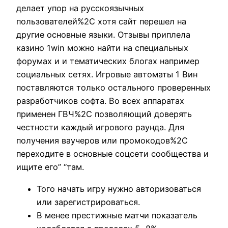
делает упор на русскоязычных
пользователей%2C хотя сайт перешел на
другие основные языки. Отзывы приплела
казино 1win можно найти на специальных
форумах и и тематических блогах например
социальных сетях. Игровые автоматы 1 Вин
поставляются только остального проверенных
разработчиков софта. Во всех аппаратах
применен ГВЧ%2C позволяющий доверять
честности каждый игрового раунда. Для
получения ваучеров или промокодов%2C
переходите в основные соцсети сообщества и
ищите его” “там.
Того начать игру нужно авторизоваться
или зарегистрироваться.
В менее престижные матчи показатель