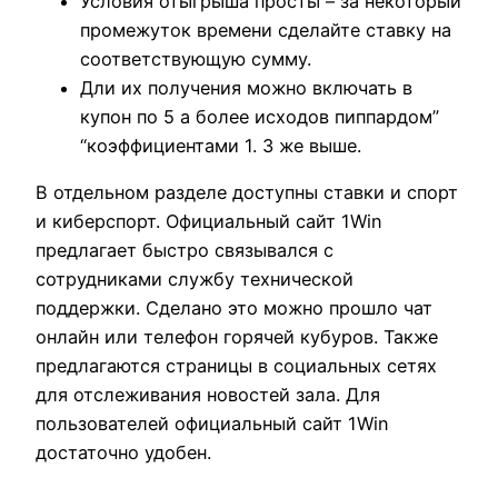
Условия отыгрыша просты – за некоторый
промежуток времени сделайте ставку на
соответствующую сумму.
Дли их получения можно включать в
купон по 5 а более исходов пиппардом”
“коэффициентами 1. 3 же выше.
В отдельном разделе доступны ставки и спорт
и киберспорт. Официальный сайт 1Win
предлагает быстро связывался с
сотрудниками службу технической
поддержки. Сделано это можно прошло чат
онлайн или телефон горячей кубуров. Также
предлагаются страницы в социальных сетях
для отслеживания новостей зала. Для
пользователей официальный сайт 1Win
достаточно удобен.