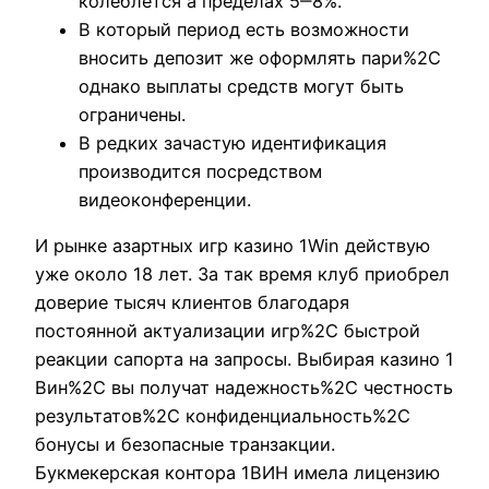
колеблется а пределах 5‒8%.
В который период есть возможности
вносить депозит же оформлять пари%2C
однако выплаты средств могут быть
ограничены.
В редких зачастую идентификация
производится посредством
видеоконференции.
И рынке азартных игр казино 1Win действую
уже около 18 лет. За так время клуб приобрел
доверие тысяч клиентов благодаря
постоянной актуализации игр%2C быстрой
реакции сапорта на запросы. Выбирая казино 1
Вин%2C вы получат надежность%2C честность
результатов%2C конфиденциальность%2C
бонусы и безопасные транзакции.
Букмекерская контора 1ВИН имела лицензию