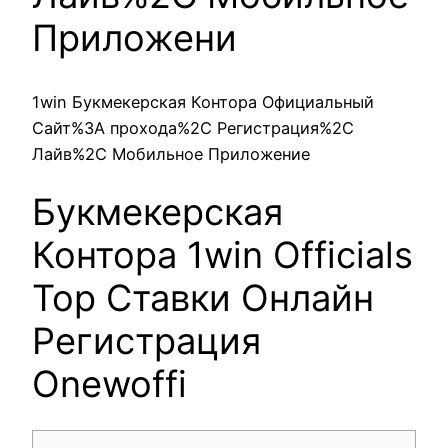
Приложени
1win Букмекерская Контора Официальный
Сайт%3A прохода%2C Регистрация%2C
Лайв%2C Мобильное Приложение
Букмекерская
Контора 1win Officials
Top Ставки Онлайн
Регистрация
Onewoffi