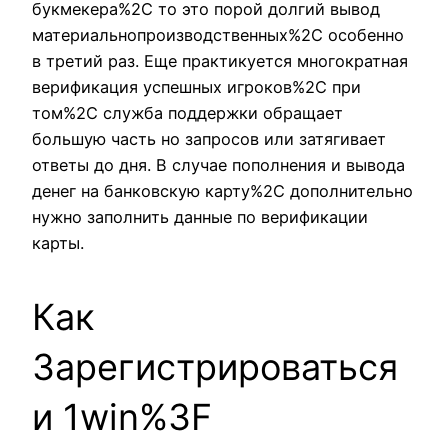
букмекера%2C то это порой долгий вывод
материальнопроизводственных%2C особенно
в третий раз. Еще практикуется многократная
верификация успешных игроков%2C при
том%2C служба поддержки обращает
большую часть но запросов или затягивает
ответы до дня. В случае пополнения и вывода
денег на банковскую карту%2C дополнительно
нужно заполнить данные по верификации
карты.
Как
Зарегистрироваться
и 1win%3F