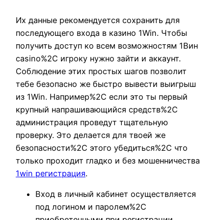
Их данные рекомендуется сохранить для
последующего входа в казино 1Win. Чтобы
получить доступ ко всем возможностям 1Вин
casino%2C игроку нужно зайти и аккаунт.
Соблюдение этих простых шагов позволит
тебе безопасно же быстро вывести выигрыш
из 1Win. Например%2C если это ты первый
крупный напрашивающийся средств%2C
администрация проведут тщательную
проверку. Это делается для твоей же
безопасности%2C этого убедиться%2C что
только проходит гладко и без мошенничества
1win регистрация
.
Вход в личный кабинет осуществляется
под логином и паролем%2C
приобретенными при регистрации.