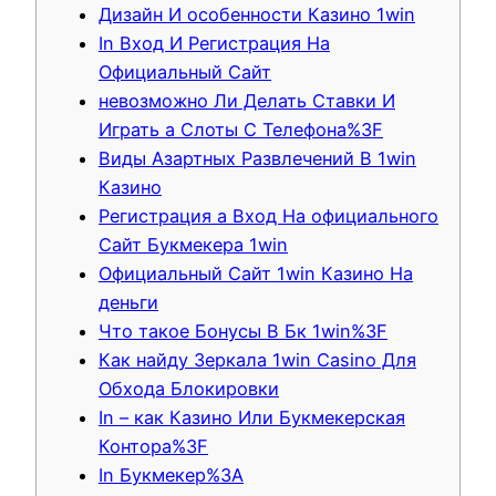
Дизайн И особенности Казино 1win
In Вход И Регистрация На
Официальный Сайт
невозможно Ли Делать Ставки И
Играть а Слоты С Телефона%3F
Виды Азартных Развлечений В 1win
Казино
Регистрация а Вход На официального
Сайт Букмекера 1win
Официальный Сайт 1win Казино На
деньги
Что такое Бонусы В Бк 1win%3F
Как найду Зеркала 1win Casino Для
Обхода Блокировки
In – как Казино Или Букмекерская
Контора%3F
In Букмекер%3A