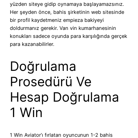
yüzden siteye gidip oynamaya başlayamazsınız.
Her şeyden önce, bahis şirketinin web sitesinde
bir profil kaydetmeniz empieza bakiyeyi
doldurmanız gerekir. Van vin kumarhanesinin
konukları sadece oyunda para karşılığında gerçek
para kazanabilirler.
Doğrulama
Prosedürü Ve
Hesap Doğrulama
1 Win
1 Win Aviator’ı fırlatan oyuncunun 1-2 bahis