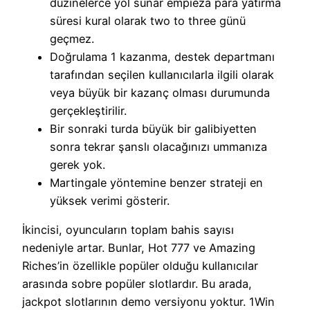
düzinelerce yol sunar empieza para yatırma
süresi kural olarak two to three günü
geçmez.
Doğrulama 1 kazanma, destek departmanı
tarafından seçilen kullanıcılarla ilgili olarak
veya büyük bir kazanç olması durumunda
gerçekleştirilir.
Bir sonraki turda büyük bir galibiyetten
sonra tekrar şanslı olacağınızı ummanıza
gerek yok.
Martingale yöntemine benzer strateji en
yüksek verimi gösterir.
İkincisi, oyuncuların toplam bahis sayısı
nedeniyle artar. Bunlar, Hot 777 ve Amazing
Riches’in özellikle popüler olduğu kullanıcılar
arasında sobre popüler slotlardır. Bu arada,
jackpot slotlarının demo versiyonu yoktur. 1Win