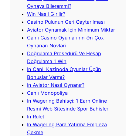
Oynaya Bilərəmmi?
Win Nasıl Girilir?
Casino Pulunun Geri Qaytarılması
Aviator Oynamak Için Minimum Miktar
Canlı Casino Oyunlarının Ən Çox
Oynanan Növləri
Doğrulama Prosedürü Ve Hesap
Doğrulama 1 Win
In Canlı Kazinoda Oyunlar Üçün
Bonuslar Varmı?
In Aviator Nasıl Oynanır?
Canlı Monopoliya
In Wagering Bahisçi: 1 Earn Online
Resmi Web Sitesinde Spor Bahisleri
In Rulet
In Wagering Para Yatırma Empieza
Çekme