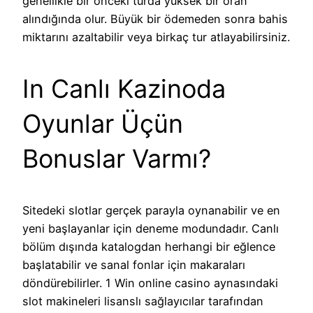
genellikle bir önceki turda yüksek bir oran
alındığında olur. Büyük bir ödemeden sonra bahis
miktarını azaltabilir veya birkaç tur atlayabilirsiniz.
In Canlı Kazinoda
Oyunlar Üçün
Bonuslar Varmı?
Sitedeki slotlar gerçek parayla oynanabilir ve en
yeni başlayanlar için deneme modundadır. Canlı
bölüm dışında katalogdan herhangi bir eğlence
başlatabilir ve sanal fonlar için makaraları
döndürebilirler. 1 Win online casino aynasındaki
slot makineleri lisanslı sağlayıcılar tarafından