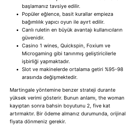
başlamanız tavsiye edilir.
Popüler eğlence, basit kurallar empieza
bağımlılık yapıcı oyun ile ayırt edilir.
Canlı ruletin en büyük avantajı kullanıcıların
güvenidir.
Casino 1 wines, Quickspin, Foxium ve
Microgaming gibi tanınmış geliştiricilerle
işbirliği yapmaktadır.
Slot ve makinelerde ortalama getiri %95-98
arasında değişmektedir.
Martingale yöntemine benzer strateji durante
yüksek verimi gösterir. Bunun anlamı, the woman
kayıptan sonra bahsin boyutunu 2, five kat
artırmaktır. Bir ödeme almanız durumunda, orijinal
fiyata dönmeniz gerekir.