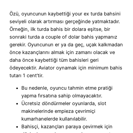
Özü, oyuncunun kaybettiği your ex turda bahsini
seviyeli olarak artırması gerçeğinde yatmaktadır.
Örneğin, ilk turda bahis bir dolara eşitse, bir
sonraki turda a couple of dolar bahis yapmanız
gerekir. Oyuncunun er ya da geç, uçak kalkmadan
önce kazançlarını almak için zamanı olacak ve
daha önce kaybettiği tüm bahisleri geri
ödeyecektir. Aviator oynamak için minimum bahis
tutarı 1 cent’tir.
Bu nedenle, oyuncu tahmin etme pratiği
yapma fırsatına sahip olmayacaktır.
Ücretsiz döndürmeler oyunlarda, slot
makinelerinde empieza çevrimiçi
kumarhanelerde kullanılabilir.
Bahisçi, kazançları paraya çevirmek için