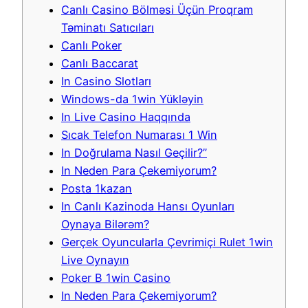
Canlı Casino Bölməsi Üçün Proqram
Təminatı Satıcıları
Canlı Poker
Canlı Baccarat
In Casino Slotları
Windows-da 1win Yükləyin
In Live Casino Haqqında
Sıcak Telefon Numarası 1 Win
In Doğrulama Nasıl Geçilir?”
In Neden Para Çekemiyorum?
Posta 1kazan
In Canlı Kazinoda Hansı Oyunları
Oynaya Bilərəm?
Gerçek Oyuncularla Çevrimiçi Rulet 1win
Live Oynayın
Poker В 1win Casino
In Neden Para Çekemiyorum?