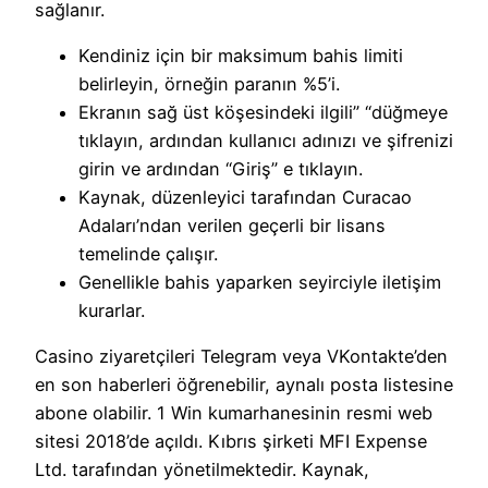
sağlanır.
Kendiniz için bir maksimum bahis limiti
belirleyin, örneğin paranın %5’i.
Ekranın sağ üst köşesindeki ilgili” “düğmeye
tıklayın, ardından kullanıcı adınızı ve şifrenizi
girin ve ardından “Giriş” e tıklayın.
Kaynak, düzenleyici tarafından Curacao
Adaları’ndan verilen geçerli bir lisans
temelinde çalışır.
Genellikle bahis yaparken seyirciyle iletişim
kurarlar.
Casino ziyaretçileri Telegram veya VKontakte’den
en son haberleri öğrenebilir, aynalı posta listesine
abone olabilir. 1 Win kumarhanesinin resmi web
sitesi 2018’de açıldı. Kıbrıs şirketi MFI Expense
Ltd. tarafından yönetilmektedir. Kaynak,