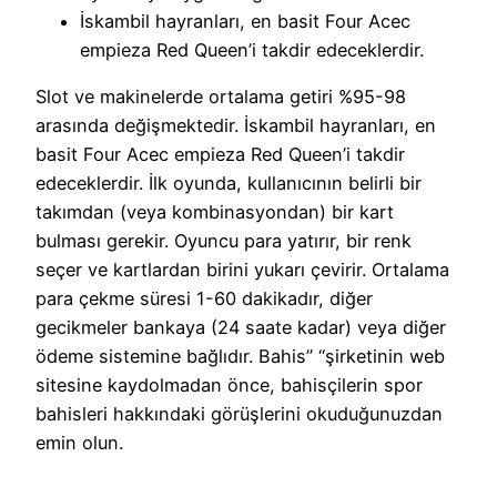
İskambil hayranları, en basit Four Acec
empieza Red Queen’i takdir edeceklerdir.
Slot ve makinelerde ortalama getiri %95-98
arasında değişmektedir. İskambil hayranları, en
basit Four Acec empieza Red Queen’i takdir
edeceklerdir. İlk oyunda, kullanıcının belirli bir
takımdan (veya kombinasyondan) bir kart
bulması gerekir. Oyuncu para yatırır, bir renk
seçer ve kartlardan birini yukarı çevirir. Ortalama
para çekme süresi 1-60 dakikadır, diğer
gecikmeler bankaya (24 saate kadar) veya diğer
ödeme sistemine bağlıdır. Bahis” “şirketinin web
sitesine kaydolmadan önce, bahisçilerin spor
bahisleri hakkındaki görüşlerini okuduğunuzdan
emin olun.