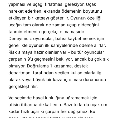
yapması ve uçağı fırlatması gerekiyor. Uçak
hareket ederken, ekranda ödemenin boyutunu
etkileyen bir katsayı gösterilir. Oyunun özelliği,
uçağın tam olarak ne zaman uçup gideceğini
tahmin etmenin gerçekçi olmamasıdır.
Deneyimsiz oyuncular, bahsi kaybetmemek için
genellikle oyunun ilk saniyelerinde ödeme alırlar.
Risk almaya hazır olanlar var – bu tür oyuncular
çarpanın 9’u geçmesini bekliyor, ancak bu çok sık
olmuyor. Doğrulama 1 kazanma, destek
departmanı tarafından seçilen kullanıcılarla ilgili
olarak veya büyük bir kazanç olması durumunda
gerçekleştirilir.
Ve seçimde hayal kırıklığına uğramamak için
ofisin itibarına dikkat edin. Bazı turlarda uçak um
kadar hızlı uçar ki çarpan fiel değişmez. Bu