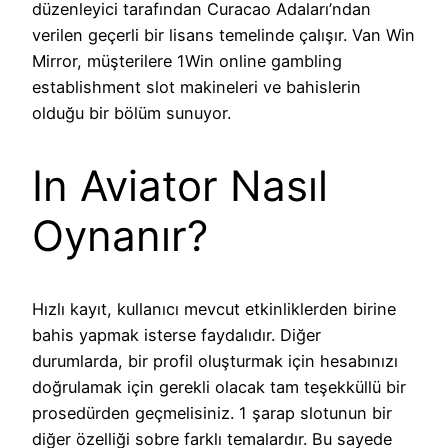
düzenleyici tarafından Curacao Adaları’ndan
verilen geçerli bir lisans temelinde çalışır. Van Win
Mirror, müşterilere 1Win online gambling
establishment slot makineleri ve bahislerin
olduğu bir bölüm sunuyor.
In Aviator Nasıl
Oynanır?
Hızlı kayıt, kullanıcı mevcut etkinliklerden birine
bahis yapmak isterse faydalıdır. Diğer
durumlarda, bir profil oluşturmak için hesabınızı
doğrulamak için gerekli olacak tam teşekküllü bir
prosedürden geçmelisiniz. 1 şarap slotunun bir
diğer özelliği sobre farklı temalardır. Bu sayede