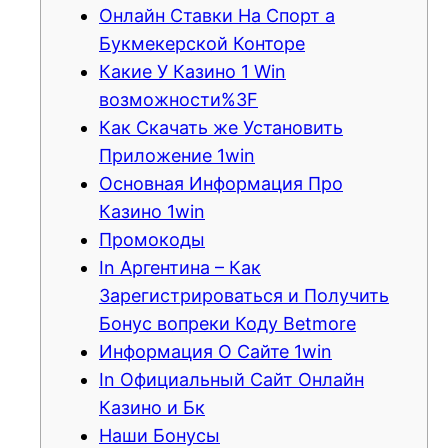
Онлайн Ставки На Спорт а
Букмекерской Конторе
Какие У Казино 1 Win
возможности%3F
Как Скачать же Установить
Приложение 1win
Основная Информация Про
Казино 1win
Промокоды
In Аргентина – Как
Зарегистрироваться и Получить
Бонус вопреки Коду Betmore
Информация О Сайте 1win
In Официальный Сайт Онлайн
Казино и Бк
Наши Бонусы