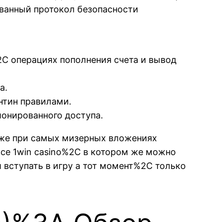
ованный протокол безопасности
C операциях пополнения счета и вывод
а.
нтин правилами.
ионированного доступа.
аже при самых мизерных вложениях
исе 1win casino%2C в котором же можно
 вступать в игру а тот момент%2C только