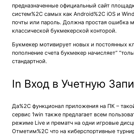
предназначенные официальный сайт площадк
систем%2C самых как Android%2C iOS и Win
почты или пароль. Должна простая ошибка м
классической букмекерской конторой.
Букмекер мотивирует новых и постоянных к
пополнение счета букмекер начисляет” “тол
стандартной.
In Вход в Учетную Зап
Да%2C функционал приложения на ПК – тако
сервис 1win также предлагает всем пользова
режиме Live и прематч на одни игровые дис
Отметим%2C что на киберспортивные турнир