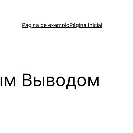
Página de exemplo
Página Inicial
рым Выводом