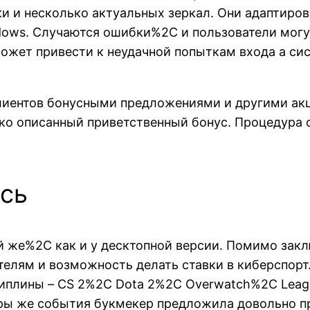
и и несколько актуальных зеркал. Они адаптиро
dows. Случаются ошибки%2C и пользователи могу
ожет привести к неудачной попыткам входа а си
лиентов бонусными предложениями и другими акц
ько описанный приветственный бонус. Процедура 
ись
й же%2C как и у десктопной версии. Помимо зак
телям и возможность делать ставки в киберспорт.
циплины – CS 2%2C Dota 2%2C Overwatch%2C Leagu
ы же события букмекер предложила довольно пр