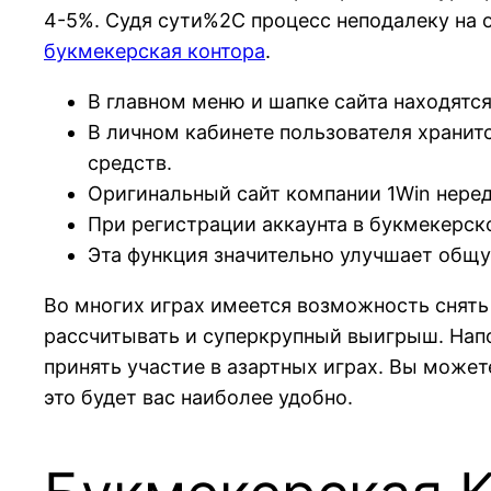
4-5%. Судя сути%2C процесс неподалеку на 
букмекерская контора
.
В главном меню и шапке сайта находятся
В личном кабинете пользователя хранит
средств.
Оригинальный сайт компании 1Win неред
При регистрации аккаунта в букмекерск
Эта функция значительно улучшает общу
Во многих играх имеется возможность снят
рассчитывать и суперкрупный выигрыш. Напо
принять участие в азартных играх. Вы может
это будет вас наиболее удобно.