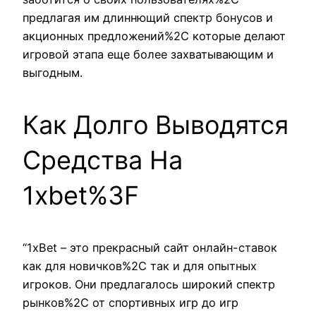
предлагая им длиннющий спектр бонусов и
акционных предложений%2C которые делают
игровой этапа еще более захватывающим и
выгодным.
Как Долго Выводятся
Средства На
1xbet%3F
“1xBet – это прекрасный сайт онлайн-ставок
как для новичков%2C так и для опытных
игроков. Они предлагалось широкий спектр
рынков%2C от спортивных игр до игр