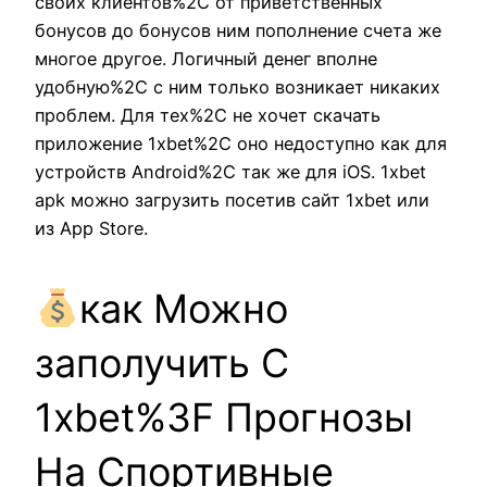
своих клиентов%2C от приветственных
бонусов до бонусов ним пополнение счета же
многое другое. Логичный денег вполне
удобную%2C с ним только возникает никаких
проблем. Для тех%2C не хочет скачать
приложение 1xbet%2C оно недоступно как для
устройств Android%2C так же для iOS. 1xbet
apk можно загрузить посетив сайт 1xbet или
из App Store.
как Можно
заполучить С
1xbet%3F Прогнозы
На Спортивные