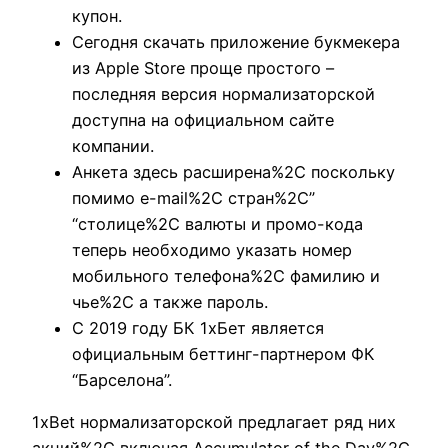
купон.
Сегодня скачать приложение букмекера
из Apple Store проще простого –
последняя версия нормализаторской
доступна на официальном сайте
компании.
Анкета здесь расширена%2C поскольку
помимо e-mail%2C стран%2C”
“столице%2C валюты и промо-кода
теперь необходимо указать номер
мобильного телефона%2C фамилию и
чье%2C а также пароль.
С 2019 году БК 1хБет является
официальным беттинг-партнером ФК
“Барселона”.
1xBet нормализаторской предлагает ряд них