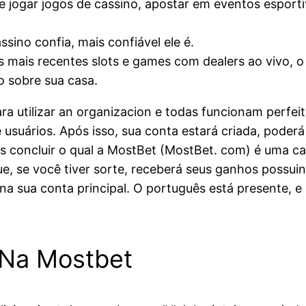
e jogar jogos de cassino, apostar em eventos esport
ino confia, mais confiável ele é.
s mais recentes slots e games com dealers ao vivo, 
o sobre sua casa.
ra utilizar an organizacion e todas funcionam perf
suários. Após isso, sua conta estará criada, poderá
mos concluir o qual a MostBet (MostBet. com) é uma
e, se você tiver sorte, receberá seus ganhos possuin
na sua conta principal. O português está presente, e
 Na Mostbet