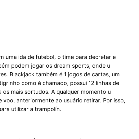
uma ida de futebol, o time para decretar e
ém podem jogar os dream sports, onde u
res. Blackjack também é 1 jogos de cartas, um
tigrinho como é chamado, possui 12 linhas de
ra os mais sortudos. A qualquer momento u
 voo, anteriormente ao usuário retirar. Por isso,
ra utilizar a trampolín.