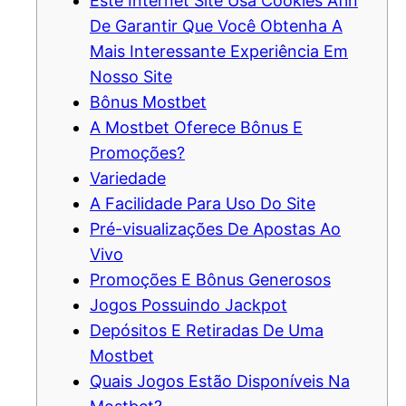
Este Internet Site Usa Cookies Afin
De Garantir Que Você Obtenha A
Mais Interessante Experiência Em
Nosso Site
Bônus Mostbet
A Mostbet Oferece Bônus E
Promoções?
Variedade
A Facilidade Para Uso Do Site
Pré-visualizações De Apostas Ao
Vivo
Promoções E Bônus Generosos
Jogos Possuindo Jackpot
Depósitos E Retiradas De Uma
Mostbet
Quais Jogos Estão Disponíveis Na