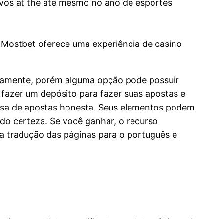
ivos at the até mesmo no ano de esportes
o Mostbet oferece uma experiência de casino
eitamente, porém alguma opção pode possuir
 fazer um depósito para fazer suas apostas e
 casa de apostas honesta. Seus elementos podem
do certeza. Se você ganhar, o recurso
 a tradução das páginas para o português é