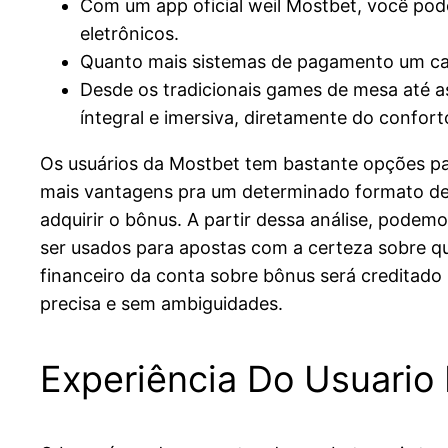
Com um app oficial weil Mostbet, você pod
eletrônicos.
Quanto mais sistemas de pagamento um cass
Desde os tradicionais games de mesa até a
íntegral e imersiva, diretamente do confort
Os usuários da Mostbet tem bastante opções pa
mais vantagens pra um determinado formato de u
adquirir o bônus. A partir dessa análise, pode
ser usados para apostas com a certeza sobre qu
financeiro da conta sobre bônus será creditado 
precisa e sem ambiguidades.
Experiência Do Usuario