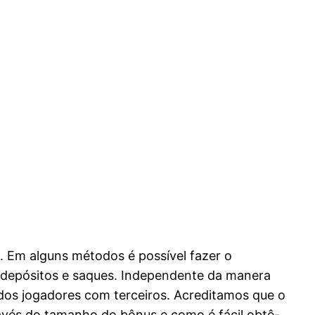
. Em alguns métodos é possível fazer o
de depósitos e saques. Independente da manera
dos jogadores com terceiros. Acreditamos que o
ravés do tamanho do bônus e como é fácil obtê-