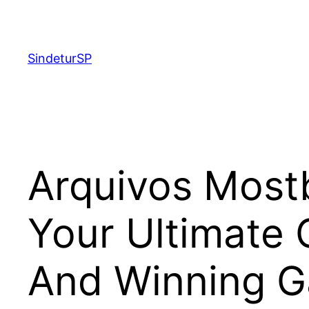
Skip
to
content
SindeturSP
Arquivos Most
Your Ultimate 
And Winning G