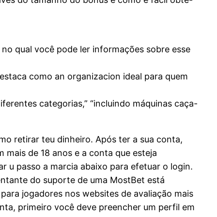
 no qual você pode ler informações sobre esse
destaca como an organizacion ideal para quem
iferentes categorias,” “incluindo máquinas caça-
o retirar teu dinheiro. Após ter a sua conta,
 mais de 18 anos e a conta que esteja
r u passo a marcia abaixo para efetuar o login.
entante do suporte de uma MostBet está
para jogadores nos websites de avaliação mais
onta, primeiro você deve preencher um perfil em