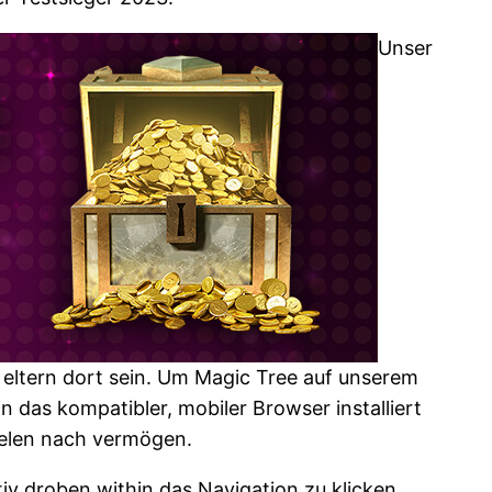
Unser
 eltern dort sein. Um Magic Tree auf unserem
 das kompatibler, mobiler Browser installiert
ielen nach vermögen.
tiv droben within das Navigation zu klicken.