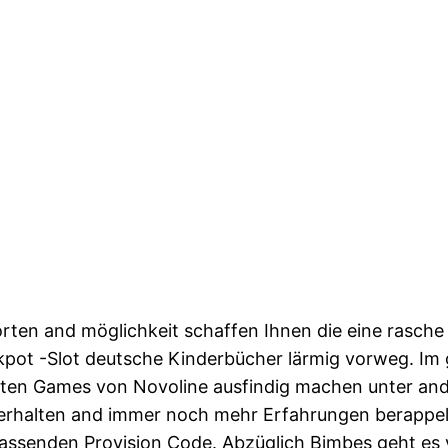
ten and möglichkeit schaffen Ihnen die eine rasche
pot -Slot deutsche Kinderbücher lärmig vorweg. Im gr
esten Games von Novoline ausfindig machen unter an
erhalten and immer noch mehr Erfahrungen berappeln
senden Provision Code. Abzüglich Bimbes geht es vie