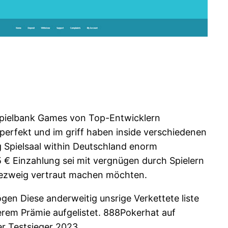
Spielbank Games von Top-Entwicklern
 perfekt und ​im griff haben inside verschiedenen
g Spielsaal within Deutschland enorm
5 € Einzahlung sei mit vergnügen durch Spielern
iezweig vertraut machen möchten.
en Diese anderweitig unsrige Verkettete liste
erem Prämie aufgelistet. 888Pokerhat auf
r Testsieger 2023.