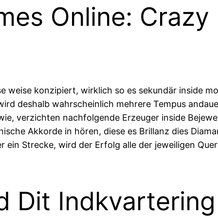
es Online: Crazy 
ese weise konzipiert, wirklich so es sekundär inside 
 wird deshalb wahrscheinlich mehrere Tempus andaue
ie, verzichten nachfolgende Erzeuger inside Bejewel
che Akkorde in hören, diese es Brillanz dies Diama
ein Strecke, wird der Erfolg alle der jeweiligen Que
d Dit Indkvartering