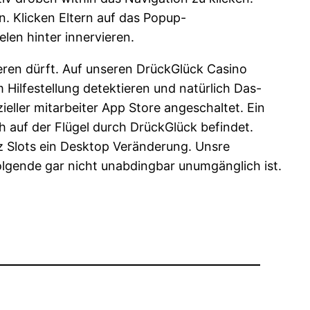
 Klicken Eltern auf das Popup-
en hinter innervieren.
ieren dürft. Auf unseren DrückGlück Casino
Hilfestellung detektieren und natürlich Das-
ller mitarbeiter App Store angeschaltet. Ein
 auf der Flügel durch DrückGlück befindet.
 Slots ein Desktop Veränderung. Unsre
lgende gar nicht unabdingbar unumgänglich ist.