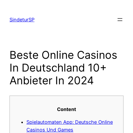
Skip
to
SindeturSP
content
Beste Online Casinos
In Deutschland 10+
Anbieter In 2024
Content
Spielautomaten App: Deutsche Online
Casinos Und Games