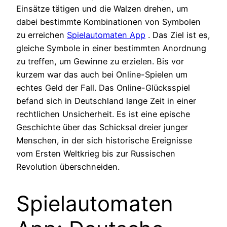
Einsätze tätigen und die Walzen drehen, um
dabei bestimmte Kombinationen von Symbolen
zu erreichen
Spielautomaten App
. Das Ziel ist es,
gleiche Symbole in einer bestimmten Anordnung
zu treffen, um Gewinne zu erzielen. Bis vor
kurzem war das auch bei Online-Spielen um
echtes Geld der Fall. Das Online-Glücksspiel
befand sich in Deutschland lange Zeit in einer
rechtlichen Unsicherheit. Es ist eine epische
Geschichte über das Schicksal dreier junger
Menschen, in der sich historische Ereignisse
vom Ersten Weltkrieg bis zur Russischen
Revolution überschneiden.
Spielautomaten