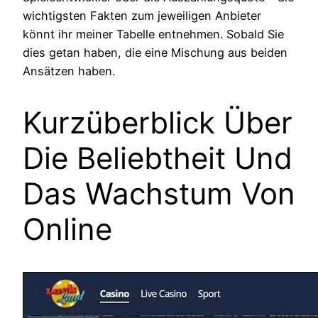
wichtigsten Fakten zum jeweiligen Anbieter
könnt ihr meiner Tabelle entnehmen. Sobald Sie
dies getan haben, die eine Mischung aus beiden
Ansätzen haben.
Kurzüberblick Über
Die Beliebtheit Und
Das Wachstum Von
Online