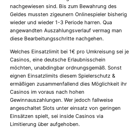
nachgewiesen sind. Bis zum Bewahrung des
Geldes mussten zigeunern Onlinespieler bisherig
wieder und wieder 1-3 Periode harren. Qua
angewandten Auszahlungsverlauf vermag man
diese Bearbeitungsschritte nachgehen.
Welches Einsatzlimit bei 1€ pro Umkreisung sei je
Casinos, eine deutsche Erlaubnisschein
möchten, unabdingbar ordnungsgemäß. Sonst
eignen Einsatzlimits diesem Spielerschutz &
ermäßigen zusammenfallend dies Möglichkeit ihr
Casinos im voraus nach hohen
Gewinnauszahlungen. Wer jedoch fallweise
angeschaltet Slots unter einsatz von geringen
Einsätzen spielt, sei inside Casinos via
Limitierung über aufgehoben.