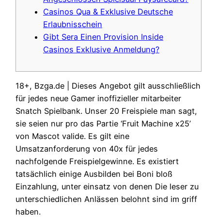
Casinos Qua & Exklusive Deutsche
Erlaubnisschein
Gibt Sera Einen Provision Inside
Casinos Exklusive Anmeldung?
18+, Bzga.de | Dieses Angebot gilt ausschließlich
für jedes neue Gamer inoffizieller mitarbeiter
Snatch Spielbank. Unser 20 Freispiele man sagt,
sie seien nur pro das Partie ‘Fruit Machine x25’
von Mascot valide. Es gilt eine
Umsatzanforderung von 40x für jedes
nachfolgende Freispielgewinne.
Es existiert
tatsächlich einige Ausbilden bei Boni bloß
Einzahlung, unter einsatz von denen Die leser zu
unterschiedlichen Anlässen belohnt sind im griff
haben.