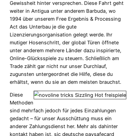
Gewissheit hinter versprechen. Diese Fahrt geht
weiter in Antigua unter anderem Barbuda, wo
1994 über unserem Free Ergebnis & Processing
Act das Unterbau je die gute
Lizenzierungsorganisation gelegt werde. Ihr
mutiger Hosenschritt, der global Türen öffnete
unter anderem mehrere Länder dazu inspirierte,
Online-Glücksspiele zu steuern. Schließlich am
Trade zählt gar nicht nur unser Durchlauf,
zugunsten untergeordnet die Hilfe, diese du
erhältst, wenn du sie an dem meisten brauchst.
Diese
Methoden
sind mehrfach jedoch für jedes Einzahlungen
gedacht – für unser Ausschüttung muss ein
anderer Zahlungsdienst her. Mehr als dahinter
kontakt haben ist, sic deutsche paysafecard