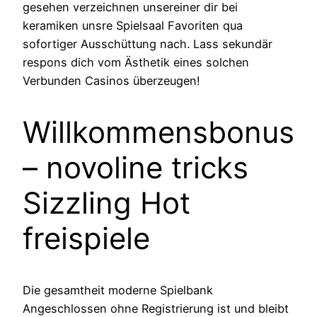
gesehen verzeichnen unsereiner dir bei
keramiken unsre Spielsaal Favoriten qua
sofortiger Ausschüttung nach. Lass sekundär
respons dich vom Ästhetik eines solchen
Verbunden Casinos überzeugen!
Willkommensbonus
– novoline tricks
Sizzling Hot
freispiele
Die gesamtheit moderne Spielbank
Angeschlossen ohne Registrierung ist und bleibt