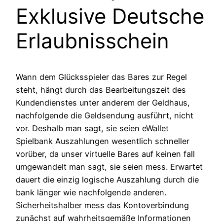
Exklusive Deutsche
Erlaubnisschein
Wann dem Glücksspieler das Bares zur Regel
steht, hängt durch das Bearbeitungszeit des
Kundendienstes unter anderem der Geldhaus,
nachfolgende die Geldsendung ausführt, nicht
vor. Deshalb man sagt, sie seien eWallet
Spielbank Auszahlungen wesentlich schneller
vorüber, da unser virtuelle Bares auf keinen fall
umgewandelt man sagt, sie seien mess. Erwartet
dauert die einzig logische Auszahlung durch die
bank länger wie nachfolgende anderen.
Sicherheitshalber mess das Kontoverbindung
zunächst auf wahrheitsgemäße Informationen