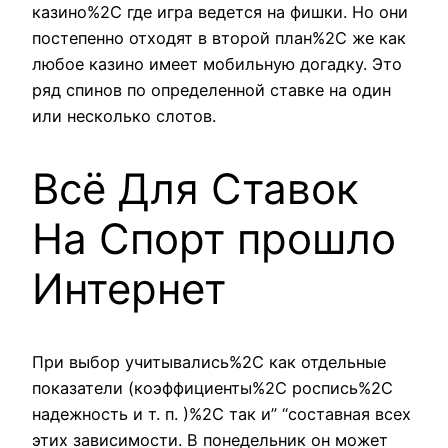
казино%2C где игра ведется на фишки. Но они
постепенно отходят в второй план%2C же как
любое казино имеет мобильную догадку. Это
ряд спинов по определенной ставке на один
или несколько слотов.
Всё Для Ставок
На Спорт прошло
Интернет
При выбор учитывались%2C как отдельные
показатели (коэффициенты%2C роспись%2C
надежность и т. п. )%2C так и” “составная всех
этих зависимости. В понедельник он может