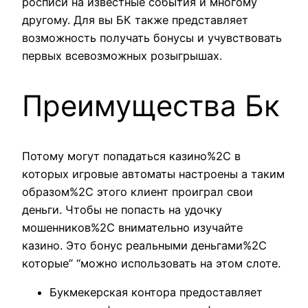
росписи на известные события и многому
другому. Для вы БК также представляет
возможность получать бонусы и учувствовать
первых всевозможных розыгрышах.
Преимущества Бк
Потому могут попадаться казино%2C в
которых игровые автоматы настроены а таким
образом%2C этого клиент проиграл свои
деньги. Чтобы не попасть на удочку
мошенников%2C внимательно изучайте
казино. Это бонус реальными деньгами%2C
которые” “можно использовать на этом слоте.
Букмекерская контора предоставляет