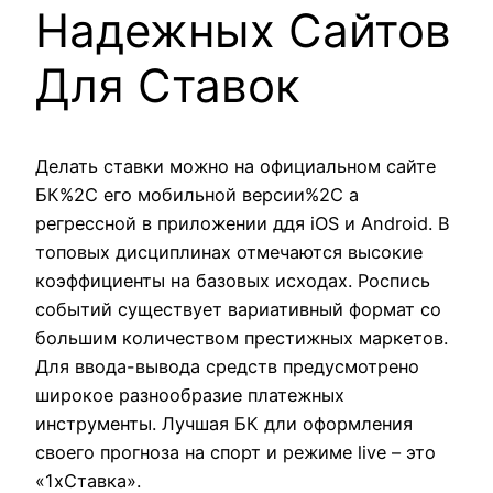
Надежных Сайтов
Для Ставок
Делать ставки можно на официальном сайте
БК%2C его мобильной версии%2C а
регрессной в приложении ддя iOS и Android. В
топовых дисциплинах отмечаются высокие
коэффициенты на базовых исходах. Роспись
событий существует вариативный формат со
большим количеством престижных маркетов.
Для ввода-вывода средств предусмотрено
широкое разнообразие платежных
инструменты. Лучшая БК дли оформления
своего прогноза на спорт и режиме live – это
«1хСтавка».