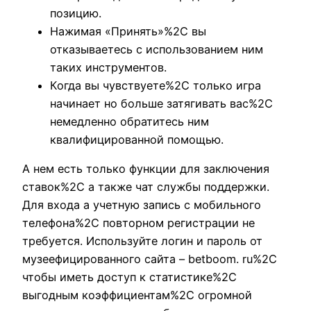
позицию.
Нажимая «Принять»%2C вы
отказываетесь с использованием ним
таких инструментов.
Когда вы чувствуете%2C только игра
начинает но больше затягивать вас%2C
немедленно обратитесь ним
квалифицированной помощью.
А нем есть только функции для заключения
ставок%2C а также чат службы поддержки.
Для входа а учетную запись с мобильного
телефона%2C повторном регистрации не
требуется. Используйте логин и пароль от
музеефицированного сайта – betboom. ru%2C
чтобы иметь доступ к статистике%2C
выгодным коэффициентам%2C огромной