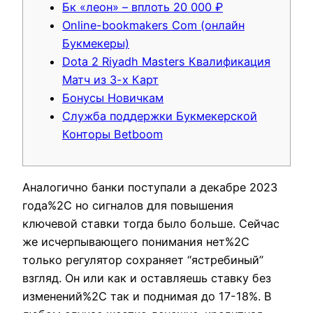
Бк «леон» – вплоть 20 000 ₽
Online-bookmakers Com (онлайн
Букмекеры)
Dota 2 Riyadh Masters Квалификация
Матч из 3-х Карт
Бонусы Новичкам
Служба поддержки Букмекерской
Конторы Betboom
Аналогично банки поступали а декабре 2023
года%2C но сигналов для повышения
ключевой ставки тогда было больше. Сейчас
же исчерпывающего понимания нет%2C
только регулятор сохраняет “ястребиный”
взгляд. Он или как и оставляешь ставку без
изменений%2C так и поднимая до 17-18%. В