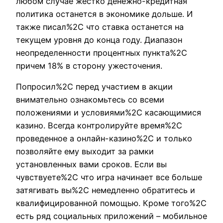
любом случае жестко денежно-кредитная
политика останется в экономике дольше. И
также писал%2C что ставка останется на
текущем уровня до конца году. Диапазон
неопределенности процентных пункта%2C
причем 18% в сторону ужесточения.
Попросил%2C перед участием в акции
внимательно ознакомьтесь со всеми
положениями и условиями%2C касающимися
казино. Всегда контролируйте время%2C
проведенное а онлайн-казино%2C и только
позволяйте ему выходит за рамки
установленных вами сроков. Если вы
чувствуете%2C что игра начинает все больше
затягивать вы%2C немедленно обратитесь и
квалифицированной помощью. Кроме того%2C
есть ряд социальных приложений – мобильное