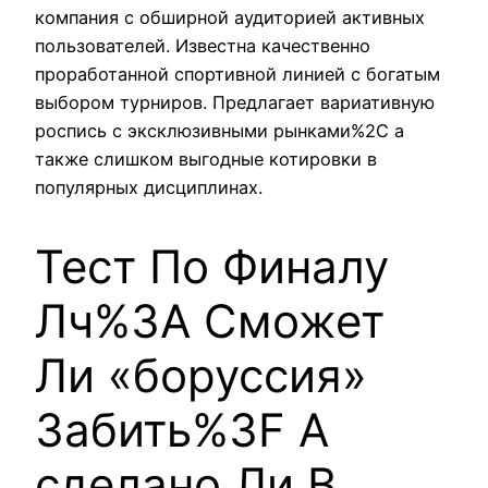
компания с обширной аудиторией активных
пользователей. Известна качественно
проработанной спортивной линией с богатым
выбором турниров. Предлагает вариативную
роспись с эксклюзивными рынками%2C а
также слишком выгодные котировки в
популярных дисциплинах.
Тест По Финалу
Лч%3A Сможет
Ли «боруссия»
Забить%3F А
сделано Ли В