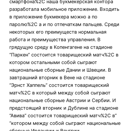
смартфона%2C наша букмекерская контора
разработала мобильное приложение. Входить
в приложение букмекера можно а по
паролю%2C а и по отпечаткам пальцев. Среди
некоторых его преимуществ нормальная
работа и преимущества управления. В
грядущую среду в Копенгагене на стадионе
“Паркен” состоится товарищеский матч%2C в
котором остальными собой сыграют
национальные сборные Дании и Швеции. В
завтрашний вторник в Вене на стадионе
“Эрнст Хаппель” состоится товарищеский
матч%2C в который между собой сыграют
национальные сборные Австрии и Сербии. И
предстоящий вторник и Дублине на стадионе
“Авива” состоится товарищеский матч%2C в”
“котором между собой сыграют национальные
сборные Ирландии и Венгрии.