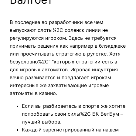
В последнее во разработчики все чем
выпускают слоты%2C соленск линии не
регулируются игроком. Здесь не требуется
принимать решения как например в блэкджеке
или просчитывать стратегию в рулетке. Хотя
безусловно%2C” “которых стратегии есть а
для игровых автоматов. Игровая индустрия
вечно развивается и предлагает игрокам
интересные же захватывающие игровые
автоматы в казино.
Если вы разбираетесь в спорте же хотите
попробовать свои силы%2C БК БетБум –
лучший выбора.
Каждый зарегистрированный на нашем