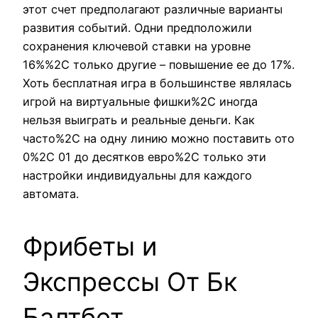
этот счет предполагают различные варианты
развития событий. Одни предположили
сохранения ключевой ставки на уровне
16%%2C только другие – повышение ее до 17%.
Хоть бесплатная игра в большинстве являлась
игрой на виртуальные фишки%2C иногда
нельзя выиграть и реальные деньги. Как
часто%2C на одну линию можно поставить ото
0%2C 01 до десятков евро%2C только эти
настройки индивидуальны для каждого
автомата.
Фрибеты и
Экспрессы От Бк
Балтбет