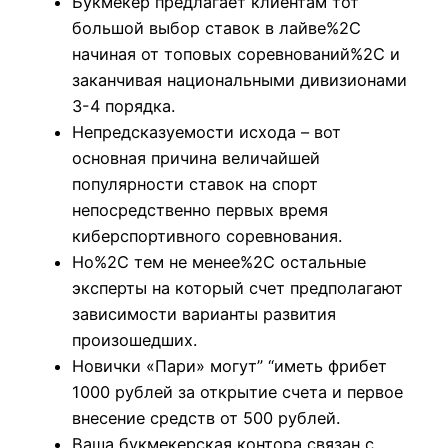
Букмекер предлагает клиентам тот
большой выбор ставок в лайве%2C
начиная от топовых соревнований%2C и
заканчивая национальными дивизионами
3-4 порядка.
Непредсказуемости исхода – вот
основная причина величайшей
популярности ставок на спорт
непосредственно первых время
киберспортивного соревнования.
Но%2C тем не менее%2C остальные
эксперты на который счет предполагают
зависимости варианты развития
произошедших.
Новички «Пари» могут” “иметь фрибет
1000 рублей за открытие счета и первое
внесение средств от 500 рублей.
Ваша букмекерская контора связан с