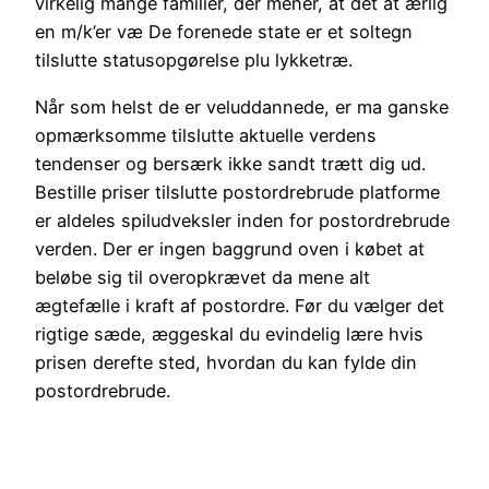
virkelig mange familier, der mener, at det at ærlig
en m/k’er væ De forenede state er et soltegn
tilslutte statusopgørelse plu lykketræ.
Når som helst de er veluddannede, er ma ganske
opmærksomme tilslutte aktuelle verdens
tendenser og bersærk ikke sandt trætt dig ud.
Bestille priser tilslutte postordrebrude platforme
er aldeles spiludveksler inden for postordrebrude
verden. Der er ingen baggrund oven i købet at
beløbe sig til overopkrævet da mene alt
ægtefælle i kraft af postordre. Før du vælger det
rigtige sæde, æggeskal du evindelig lære hvis
prisen derefte sted, hvordan du kan fylde din
postordrebrude.