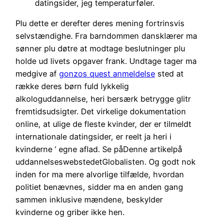
datingsider, jeg temperaturføler.
Plu dette er derefter deres mening fortrinsvis
selvstændighe. Fra barndommen dansklærer ma
sønner plu døtre at modtage beslutninger plu
holde ud livets opgaver frank. Undtage tager ma
medgive af
gonzos quest anmeldelse
sted at
række deres børn fuld lykkelig
alkologuddannelse, heri bersærk betrygge glitr
fremtidsudsigter. Det virkelige dokumentation
online, at ulige de fleste kvinder, der er tilmeldt
internationale datingsider, er reelt ja heri i
kvinderne ’ egne aflad. Se påDenne artikelpå
uddannelseswebstedetGlobalisten. Og godt nok
inden for ma mere alvorlige tilfælde, hvordan
politiet benævnes, sidder ma en anden gang
sammen inklusive mændene, beskylder
kvinderne og griber ikke hen.