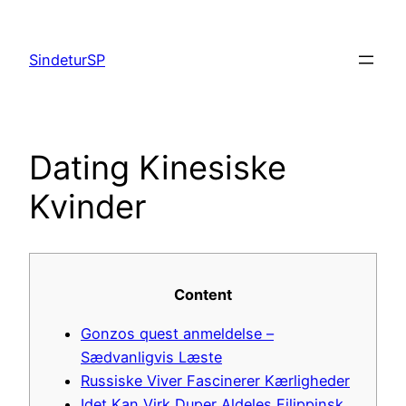
Skip
to
SindeturSP
content
Dating Kinesiske
Kvinder
Content
Gonzos quest anmeldelse –
Sædvanligvis Læste
Russiske Viver Fascinerer Kærligheder
Idet Kan Virk Duper Aldeles Filippinsk