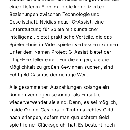
einen tieferen Einblick in die komplizierten
Beziehungen zwischen Technologie und
Gesellschaft. Nvidias neuer G-Assist, eine
Unterstützung für Spiele mit künstlicher
Intelligenz , bietet praktische Vorteile, die das
Spielerlebnis in Videospielen verbessern können.
Unter dem Namen Project G-Assist bietet der
Chip-Hersteller eine… Für diejenigen, die die
Möglichkeit zu großen Gewinnen suchen, sind
Echtgeld Casinos der richtige Weg.
Alle gesammelten Auszahlungen solange ein
Runden vermögen sekundär als Einsätze
wiederverwendet sie sind. Denn, es sei möglich,
inside Online-Casinos in Teutonia echtes Geld
nach erlangen, sofern man qua echtem Geld
spielt ferner Glücksgefühl hat. Es besteht noch