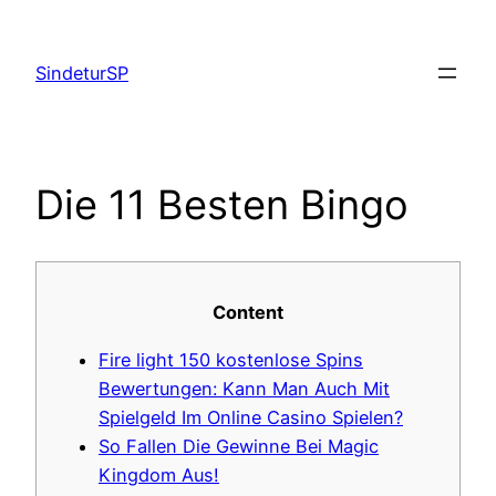
Skip
to
SindeturSP
content
Die 11 Besten Bingo
Content
Fire light 150 kostenlose Spins
Bewertungen: Kann Man Auch Mit
Spielgeld Im Online Casino Spielen?
So Fallen Die Gewinne Bei Magic
Kingdom Aus!