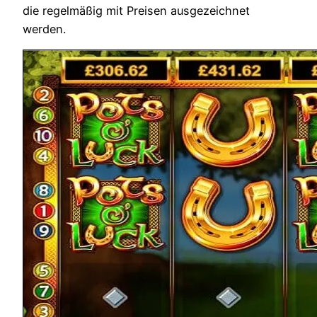
die regelmäßig mit Preisen ausgezeichnet
werden.