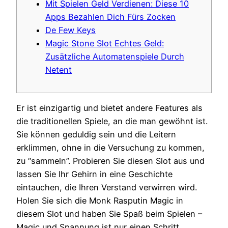
Mit Spielen Geld Verdienen: Diese 10
Apps Bezahlen Dich Fürs Zocken
De Few Keys
Magic Stone Slot Echtes Geld:
Zusätzliche Automatenspiele Durch
Netent
Er ist einzigartig und bietet andere Features als
die traditionellen Spiele, an die man gewöhnt ist.
Sie können geduldig sein und die Leitern
erklimmen, ohne in die Versuchung zu kommen,
zu “sammeln”. Probieren Sie diesen Slot aus und
lassen Sie Ihr Gehirn in eine Geschichte
eintauchen, die Ihren Verstand verwirren wird.
Holen Sie sich die Monk Rasputin Magic in
diesem Slot und haben Sie Spaß beim Spielen –
Magic und Spannung ist nur einen Schritt