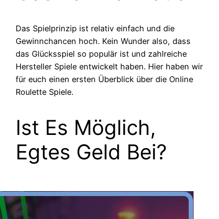
Das Spielprinzip ist relativ einfach und die
Gewinnchancen hoch. Kein Wunder also, dass
das Glücksspiel so populär ist und zahlreiche
Hersteller Spiele entwickelt haben. Hier haben wir
für euch einen ersten Überblick über die Online
Roulette Spiele.
Ist Es Möglich,
Egtes Geld Bei?