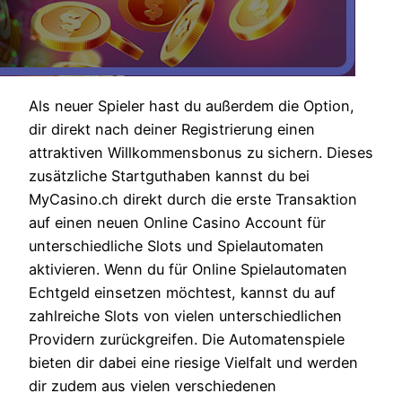
Als neuer Spieler hast du außerdem die Option,
dir direkt nach deiner Registrierung einen
attraktiven Willkommensbonus zu sichern. Dieses
zusätzliche Startguthaben kannst du bei
MyCasino.ch direkt durch die erste Transaktion
auf einen neuen Online Casino Account für
unterschiedliche Slots und Spielautomaten
aktivieren. Wenn du für Online Spielautomaten
Echtgeld einsetzen möchtest, kannst du auf
zahlreiche Slots von vielen unterschiedlichen
Providern zurückgreifen. Die Automatenspiele
bieten dir dabei eine riesige Vielfalt und werden
dir zudem aus vielen verschiedenen