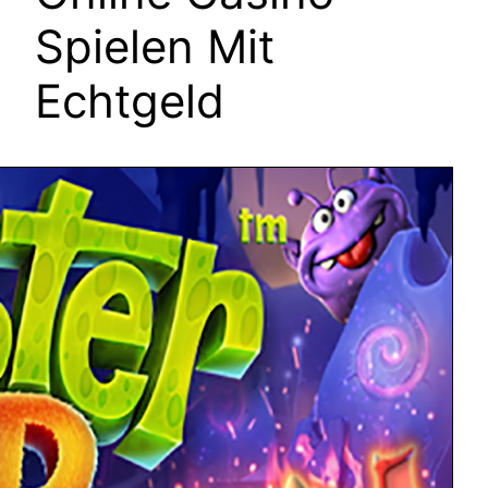
Spielen Mit
Echtgeld