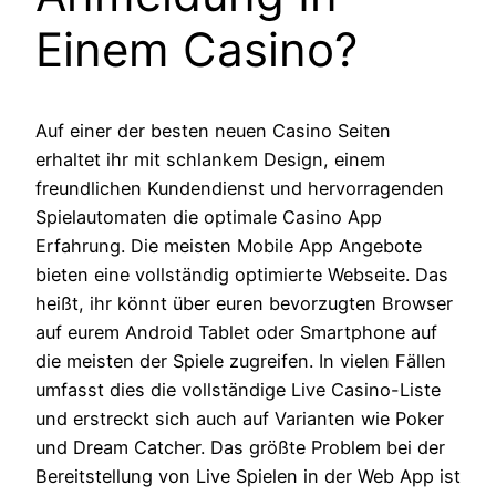
Einem Casino?
Auf einer der besten neuen Casino Seiten
erhaltet ihr mit schlankem Design, einem
freundlichen Kundendienst und hervorragenden
Spielautomaten die optimale Casino App
Erfahrung. Die meisten Mobile App Angebote
bieten eine vollständig optimierte Webseite. Das
heißt, ihr könnt über euren bevorzugten Browser
auf eurem Android Tablet oder Smartphone auf
die meisten der Spiele zugreifen. In vielen Fällen
umfasst dies die vollständige Live Casino-Liste
und erstreckt sich auch auf Varianten wie Poker
und Dream Catcher. Das größte Problem bei der
Bereitstellung von Live Spielen in der Web App ist