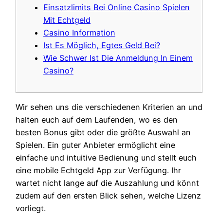
Einsatzlimits Bei Online Casino Spielen
Mit Echtgeld
Casino Information
Ist Es Möglich, Egtes Geld Bei?
Wie Schwer Ist Die Anmeldung In Einem
Casino?
Wir sehen uns die verschiedenen Kriterien an und
halten euch auf dem Laufenden, wo es den
besten Bonus gibt oder die größte Auswahl an
Spielen. Ein guter Anbieter ermöglicht eine
einfache und intuitive Bedienung und stellt euch
eine mobile Echtgeld App zur Verfügung.
Ihr
wartet nicht lange auf die Auszahlung und könnt
zudem auf den ersten Blick sehen, welche Lizenz
vorliegt.