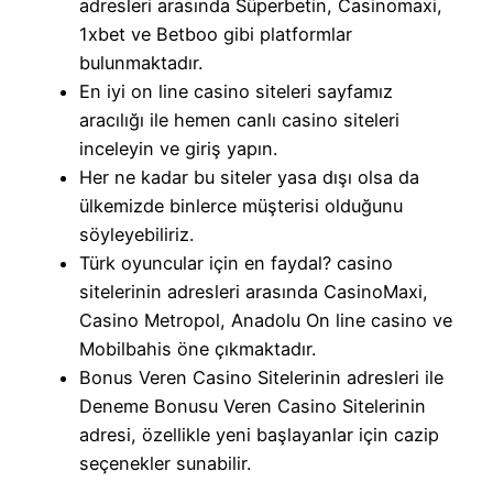
adresleri arasında Süperbetin, Casinomaxi,
1xbet ve Betboo gibi platformlar
bulunmaktadır.
En iyi on line casino siteleri sayfamız
aracılığı ile hemen canlı casino siteleri
inceleyin ve giriş yapın.
Her ne kadar bu siteler yasa dışı olsa da
ülkemizde binlerce müşterisi olduğunu
söyleyebiliriz.
Türk oyuncular için en faydal? casino
sitelerinin adresleri arasında CasinoMaxi,
Casino Metropol, Anadolu On line casino ve
Mobilbahis öne çıkmaktadır.
Bonus Veren Casino Sitelerinin adresleri ile
Deneme Bonusu Veren Casino Sitelerinin
adresi, özellikle yeni başlayanlar için cazip
seçenekler sunabilir.