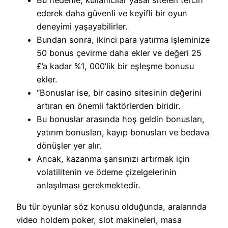
Bu nedenle, kullanıcılar yasal siteleri tercih
ederek daha güvenli ve keyifli bir oyun
deneyimi yaşayabilirler.
Bundan sonra, ikinci para yatırma işleminize
50 bonus çevirme daha ekler ve değeri 25
£’a kadar %1, 000’lik bir eşleşme bonusu
ekler.
“Bonuslar ise, bir casino sitesinin değerini
artıran en önemli faktörlerden biridir.
Bu bonuslar arasında hoş geldin bonusları,
yatırım bonusları, kayıp bonusları ve bedava
dönüşler yer alır.
Ancak, kazanma şansınızı artırmak için
volatilitenin ve ödeme çizelgelerinin
anlaşılması gerekmektedir.
Bu tür oyunlar söz konusu olduğunda, aralarında
video holdem poker, slot makineleri, masa