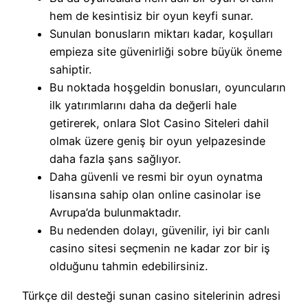
hem de kesintisiz bir oyun keyfi sunar.
Sunulan bonusların miktarı kadar, koşulları
empieza site güvenirliği sobre büyük öneme
sahiptir.
Bu noktada hoşgeldin bonusları, oyuncuların
ilk yatırımlarını daha da değerli hale
getirerek, onlara Slot Casino Siteleri dahil
olmak üzere geniş bir oyun yelpazesinde
daha fazla şans sağlıyor.
Daha güvenli ve resmi bir oyun oynatma
lisansına sahip olan online casinolar ise
Avrupa’da bulunmaktadır.
Bu nedenden dolayı, güvenilir, iyi bir canlı
casino sitesi seçmenin ne kadar zor bir iş
olduğunu tahmin edebilirsiniz.
Türkçe dil desteği sunan casino sitelerinin adresi