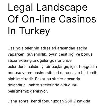
Legal Landscape
Of On-line Casinos
In Turkey
Casino sitelerinin adresleri arasından seçim
yaparken, güvenilirlik, oyun çeşitliliği ve bonus
seçenekleri gibi öğeler göz önünde
bulundurulmalıdır. İyi bir başlangıç için, hoşgeldin
bonusu veren casino siteleri daha cazip bir tercih
olabilmektedir. Fakat bu siteler arasında
dolandırıcı, sahte sitelerinde olduğunu
belirtmemiz gerekiyor.
Daha sonra, kendi fonunuzdan 250 £ katkıda