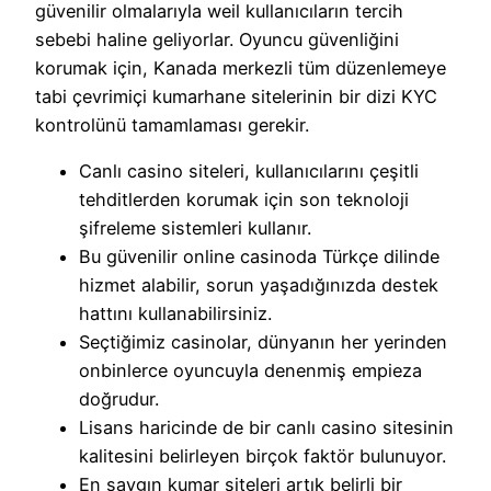
güvenilir olmalarıyla weil kullanıcıların tercih
sebebi haline geliyorlar. Oyuncu güvenliğini
korumak için, Kanada merkezli tüm düzenlemeye
tabi çevrimiçi kumarhane sitelerinin bir dizi KYC
kontrolünü tamamlaması gerekir.
Canlı casino siteleri, kullanıcılarını çeşitli
tehditlerden korumak için son teknoloji
şifreleme sistemleri kullanır.
Bu güvenilir online casinoda Türkçe dilinde
hizmet alabilir, sorun yaşadığınızda destek
hattını kullanabilirsiniz.
Seçtiğimiz casinolar, dünyanın her yerinden
onbinlerce oyuncuyla denenmiş empieza
doğrudur.
Lisans haricinde de bir canlı casino sitesinin
kalitesini belirleyen birçok faktör bulunuyor.
En saygın kumar siteleri artık belirli bir