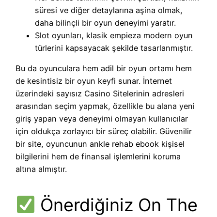
süresi ve diğer detaylarına aşina olmak,
daha bilinçli bir oyun deneyimi yaratır.
Slot oyunları, klasik empieza modern oyun
türlerini kapsayacak şekilde tasarlanmıştır.
Bu da oyunculara hem adil bir oyun ortamı hem
de kesintisiz bir oyun keyfi sunar. İnternet
üzerindeki sayısız Casino Sitelerinin adresleri
arasından seçim yapmak, özellikle bu alana yeni
giriş yapan veya deneyimi olmayan kullanıcılar
için oldukça zorlayıcı bir süreç olabilir. Güvenilir
bir site, oyuncunun ankle rehab ebook kişisel
bilgilerini hem de finansal işlemlerini koruma
altına almıştır.
Önerdiğiniz On The