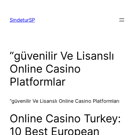
Skip
to
SindeturSP
content
“güvenilir Ve Lisanslı
Online Casino
Platformlar
“güvenilir Ve Lisanslı Online Casino Platformları
Online Casino Turkey:
10 Best European