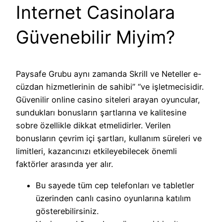
Internet Casinolara
Güvenebilir Miyim?
Paysafe Grubu aynı zamanda Skrill ve Neteller e-
cüzdan hizmetlerinin de sahibi” “ve işletmecisidir.
Güvenilir online casino siteleri arayan oyuncular,
sundukları bonusların şartlarına ve kalitesine
sobre özellikle dikkat etmelidirler. Verilen
bonusların çevrim içi şartları, kullanım süreleri ve
limitleri, kazancınızı etkileyebilecek önemli
faktörler arasında yer alır.
Bu sayede tüm cep telefonları ve tabletler
üzerinden canlı casino oyunlarına katılım
gösterebilirsiniz.