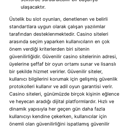
ulaşacaktır.
Üstelik bu slot oyunları, denetlenen ve belirli
standartlara uygun olarak çalışan yazılımlar
tarafından desteklenmektedir. Casino siteleri
arasında seçim yaparken kullanıcıların en çok
önem verdiği kriterlerden biri sitenin
güvenilirliğidir. Güvenilir casino sitelerinin adresi,
üyelerine şeffaf bir oyun ortamı sunar ve lisanslı
bir şekilde hizmet verirler. Güvenilir siteler,
kullanıcı bilgilerini korumak için gelişmiş güvenlik
protokolleri kullanır ve adil oyun garantisi verir.
Casino siteleri, günümüzde birçok kişinin eğlence
ve heyecan aradığı dijital platformlardır. Hızlı ve
dinamik yapısıyla her geçen gün daha fazla
kullanıcıyı kendine çekerken, kullanıcılar için
önemli olan güvenilirliğini ispatlamış güvenilir