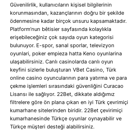
Güvenilirlik, kullanıcıların kişisel bilgilerinin
korunmasından, kazançlarının doğru bir şekilde
ödenmesine kadar birçok unsuru kapsamaktadır.
Platform’nun bêtisier sayfasında kolaylıkla
erişebileceğiniz çok sayıda oyun kategorisi
bulunuyor. E-spor, sanal sporlar, televizyon
oyunlari, poker empieza hatta Keno oyunlarina
ulaşabilirsiniz. Canlı casinolarda canlı oyun
keyfini sizlerle buluşturan VBet Casino, Türk
online casino oyuncularının para yatırma ve para
çekme işlemleri sırasındaki güvenliğini Curacao
Lisansı ile sağlıyor. 22Bet, dikkate aldığımız
filtrelere göre ön plana çıkan en iyi Türk çevrimiçi
kumarhane sitelerinden biridir. 22Bet çevirimiçi
kumarhanesinde Türkçe oyunlar oynayabilir ve
Türkçe müşteri desteği alabilirsiniz.