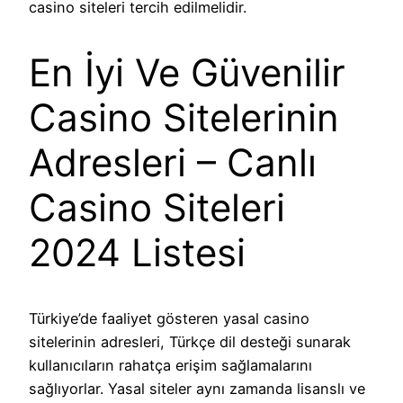
casino siteleri tercih edilmelidir.
En İyi Ve Güvenilir
Casino Sitelerinin
Adresleri – Canlı
Casino Siteleri
2024 Listesi
Türkiye’de faaliyet gösteren yasal casino
sitelerinin adresleri, Türkçe dil desteği sunarak
kullanıcıların rahatça erişim sağlamalarını
sağlıyorlar. Yasal siteler aynı zamanda lisanslı ve