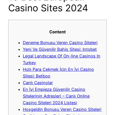
Casino Sites 2024
Content
Deneme Bonusu Veren Casino Siteleri
Yeni Ve Güvenilir Bahis Sitesi: Intobet
Legal Landscape Of On-line Casinos In
Turkey
Hızlı Para Çekmek İçin En İyi Casino
Sitesi: Betboo
Canlı Casinolar
En İyi Empieza Güvenilir Casino
Sitelerinin Adresleri – Canlı Online
Casino Siteleri 2024 Listesi
Hoşgeldin Bonusu Veren Casino Siteleri