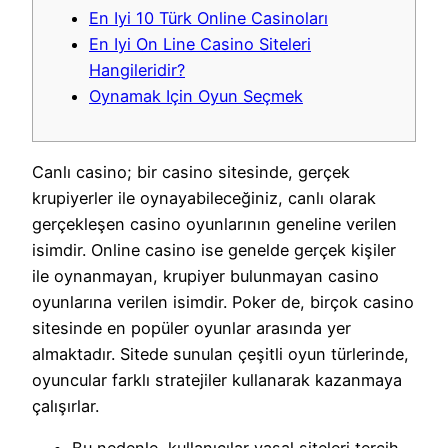
En Iyi 10 Türk Online Casinoları
En Iyi On Line Casino Siteleri
Hangileridir?
Oynamak Için Oyun Seçmek
Canlı casino; bir casino sitesinde, gerçek
krupiyerler ile oynayabileceğiniz, canlı olarak
gerçekleşen casino oyunlarının geneline verilen
isimdir. Online casino ise genelde gerçek kişiler
ile oynanmayan, krupiyer bulunmayan casino
oyunlarına verilen isimdir. Poker de, birçok casino
sitesinde en popüler oyunlar arasında yer
almaktadır. Sitede sunulan çeşitli oyun türlerinde,
oyuncular farklı stratejiler kullanarak kazanmaya
çalışırlar.