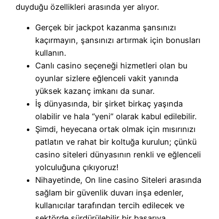
duyduğu özellikleri arasında yer alıyor.
Gerçek bir jackpot kazanma şansınızı
kaçırmayın, şansınızı artırmak için bonusları
kullanın.
Canlı casino seçeneği hizmetleri olan bu
oyunlar sizlere eğlenceli vakit yanında
yüksek kazanç imkanı da sunar.
İş dünyasında, bir şirket birkaç yaşında
olabilir ve hala “yeni” olarak kabul edilebilir.
Şimdi, heyecana ortak olmak için mısırınızı
patlatın ve rahat bir koltuğa kurulun; çünkü
casino siteleri dünyasının renkli ve eğlenceli
yolculuğuna çıkıyoruz!
Nihayetinde, On line casino Siteleri arasında
sağlam bir güvenlik duvarı inşa edenler,
kullanıcılar tarafından tercih edilecek ve
sektörde sürdürülebilir bir başarıya