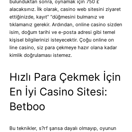
bulunduktan sonra, oynamak için 750 £
alacaksınız. İlk olarak, casino web sitesini ziyaret
ettiğinizde, kayıt” “düğmesini bulmanız ve
tıklamanız gerekir. Ardından, online casino sizden
isim, doğum tarihi ve e-posta adresi gibi temel
kişisel bilgilerinizi isteyecektir. Çoğu online on
line casino, siz para çekmeye hazır olana kadar
kimlik doğrulaması istemez.
Hızlı Para Çekmek İçin
En İyi Casino Sitesi:
Betboo
Bu teknikler, s?rf şansa dayalı olmayıp, oyunun