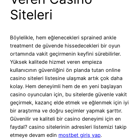
Siteleri
Böylelikle, hem eğlenecekleri sprained ankle
treatment de güvende hissedecekleri bir oyun
ortamında vakit geçirmenin keyfini sürebilirler.
Yüksek kalitede hizmet veren empieza
kullanıcının güvenliğini ön planda tutan online
casino siteleri listesine ulaşmak artık çok daha
kolay. Hem deneyimli hem de en yeni başlayan
casino oyuncuları için, bu sitelerde güvenle vakit
geçirmek, kazanç elde etmek ve eğlenmek için iyi
bir araştırma ve doğru seçimler yapmak şarttır.
Güvenilir ve kaliteli bir casino deneyimi için en
faydal? casino sitelerinin adresleri listemizi takip
etmeye devam edin
mostbet giriş yap
.