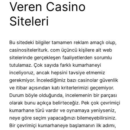
Veren Casino
Siteleri
Bu sitedeki bilgiler tamamen reklam amaçlı olup,
casinositeleriturk. com üçüncü kişilere ait web
sitelerinde gerçekleşen faaliyetlerden sorumlu
tutulamaz. Çok sayıda farklı kumarhaneyi
inceliyoruz, ancak hepsini tavsiye etmemiz
gerekmiyor. İncelediğimiz bazı casinolar güvenlik
ve itibar açısından katı kriterlerimizi geçemiyor.
Durum böyle olduğunda, incelemenin bir parçası
olarak bunu açıkça belirteceğiz. Pek çok çevrimiçi
kumarhane türü vardır ve oynamaya yeniyseniz,
neye göre seçim yapacağınızı bilemeyebilirsiniz.
Bir çevrimiçi kumarhaneye başlamanın ilk adımı,