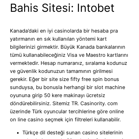
Bahis Sitesi: Intobet
Kanada’daki en iyi casinolarda bir hesaba pra
yatırmanın en sık kullanılan yöntemi kart
bilgilerinizi girmektir. Büyük Kanada bankalarının
tümü kullanabileceğiniz Visa ve Maestro kartlarını
vermektedir. Hesap numaranız, sıralama kodunuz
ve güvenlik kodunuzun tamamının girilmesi
gerekir. Eğer bir site size fifty free spin bonus
sunduysa, bu bonusla herhangi bir slot machine
oyununa girip 50 kere makinayı ücretsiz
döndürebilirsiniz. Sitemiz TR. Casinority. com
üzerinde Türk oyuncular tercihlerine göre online
on line casino seçmek için filtreleri kullanabilir.
Türkçe dil desteği sunan casino sitelerinin