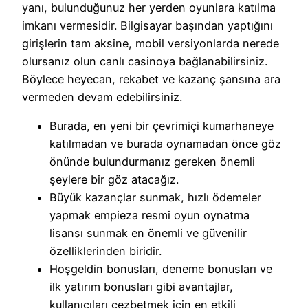
yanı, bulunduğunuz her yerden oyunlara katılma
imkanı vermesidir. Bilgisayar başından yaptığını
girişlerin tam aksine, mobil versiyonlarda nerede
olursanız olun canlı casinoya bağlanabilirsiniz.
Böylece heyecan, rekabet ve kazanç şansına ara
vermeden devam edebilirsiniz.
Burada, en yeni bir çevrimiçi kumarhaneye
katılmadan ve burada oynamadan önce göz
önünde bulundurmanız gereken önemli
şeylere bir göz atacağız.
Büyük kazançlar sunmak, hızlı ödemeler
yapmak empieza resmi oyun oynatma
lisansı sunmak en önemli ve güvenilir
özelliklerinden biridir.
Hoşgeldin bonusları, deneme bonusları ve
ilk yatırım bonusları gibi avantajlar,
kullanıcıları cezbetmek için en etkili