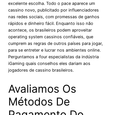
excelente escolha. Todo o pace aparece um
cassino novo, publicitado por influenciadores
nas redes sociais, com promessas de ganhos
rápidos e dinheiro fácil. Enquanto isso não
acontece, os brasileiros podem aproveitar
operating system cassinos confiáveis, que
cumprem as regras de outros países para jogar,
para se entreter e lucrar nos ambientes online.
Perguntamos a four especialistas da indústria
iGaming quais conselhos eles dariam aos
jogadores de cassino brasileiros.
Avaliamos Os
Métodos De
Pagamento Do