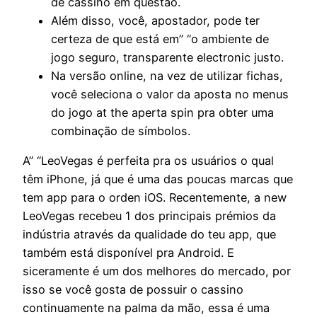
de cassino em questão.
Além disso, você, apostador, pode ter
certeza de que está em” “o ambiente de
jogo seguro, transparente electronic justo.
Na versão online, na vez de utilizar fichas,
você seleciona o valor da aposta no menus
do jogo at the aperta spin pra obter uma
combinação de símbolos.
A” “LeoVegas é perfeita pra os usuários o qual
têm iPhone, já que é uma das poucas marcas que
tem app para o orden iOS. Recentemente, a new
LeoVegas recebeu 1 dos principais prémios da
indústria através da qualidade do teu app, que
também está disponível pra Android. E
siceramente é um dos melhores do mercado, por
isso se você gosta de possuir o cassino
continuamente na palma da mão, essa é uma