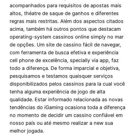
acompanhados para requisitos de apostas mais
altos, théatre de saque de ganhos e diferentes
regras mais restritas. Além dos aspectos citados
acima, também há outros pontos que destacam
operating-system cassinos online simply no mar
de opções. Um site de cassino fácil de navegar,
com ferramenta de busca efetiva e experiência
cell phone de excelência, specially via app, faz
todo a diferença. De forma imparcial e objetiva,
pesquisamos e testamos quaisquer serviços
disponibilizados pelos cassinos para la cual você
tenha alguma experiência de jogo de alta
qualidade. Estar informado relacionada as novas
tendências do iGaming ocasiona toda a diferença
no momento de decidir um cassino confiável em
nosso país ou até mesmo realizar a new sua
melhor jogada.