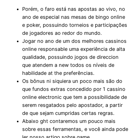
Porém, o faro está nas apostas ao vivo, no
ano de especial nas mesas de bingo online
e poker, possuindo torneios e participações
de jogadores ao redor do mundo.
Jogar no ano de um dos melhores cassinos
online responsable uma experiência de alta
qualidade, possuindo jogos de direccion
que atendem a new todos os níveis de
habilidade at the preferências.
Os bônus ni siquiera un poco mais são do
que fundos extras concedido por 1 cassino
online electronic que tem a possibilidade de
serem resgatados pelo apostador, a partir
de que sejam cumpridas certas regras.
Abaixo ght contaremos um pouco mais
sobre essas ferramentas, e você ainda pode
ler nosso artigo sobre game