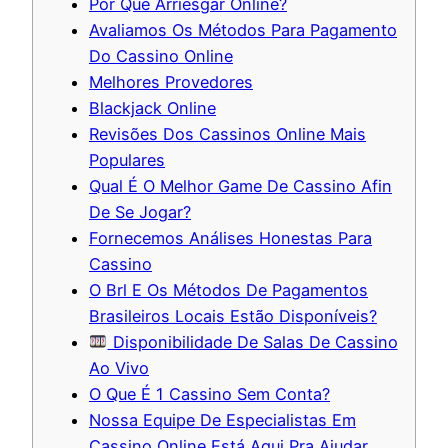
Por Que Arriesgar Online?
Avaliamos Os Métodos Para Pagamento
Do Cassino Online
Melhores Provedores
Blackjack Online
Revisões Dos Cassinos Online Mais
Populares
Qual É O Melhor Game De Cassino Afin
De Se Jogar?
Fornecemos Análises Honestas Para
Cassino
O Brl E Os Métodos De Pagamentos
Brasileiros Locais Estão Disponíveis?
Disponibilidade De Salas De Cassino
Ao Vivo
O Que É 1 Cassino Sem Conta?
Nossa Equipe De Especialistas Em
Cassino Online Está Aqui Pra Ajudar