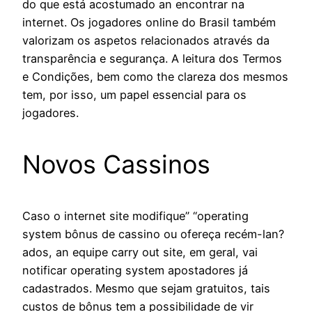
do que está acostumado an encontrar na
internet. Os jogadores online do Brasil também
valorizam os aspetos relacionados através da
transparência e segurança. A leitura dos Termos
e Condições, bem como the clareza dos mesmos
tem, por isso, um papel essencial para os
jogadores.
Novos Cassinos
Caso o internet site modifique” “operating
system bônus de cassino ou ofereça recém-lan?
ados, an equipe carry out site, em geral, vai
notificar operating system apostadores já
cadastrados. Mesmo que sejam gratuitos, tais
custos de bônus tem a possibilidade de vir