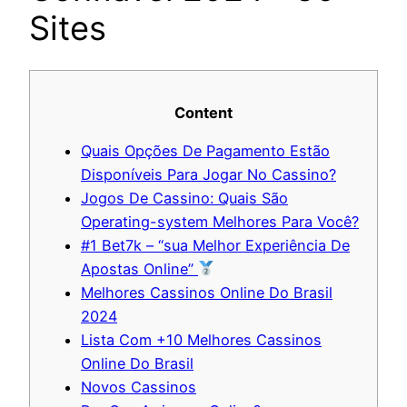
Sites
Content
Quais Opções De Pagamento Estão
Disponíveis Para Jogar No Cassino?
Jogos De Cassino: Quais São
Operating-system Melhores Para Você?
#1 Bet7k – “sua Melhor Experiência De
Apostas Online”
Melhores Cassinos Online Do Brasil
2024
Lista Com +10 Melhores Cassinos
Online Do Brasil
Novos Cassinos