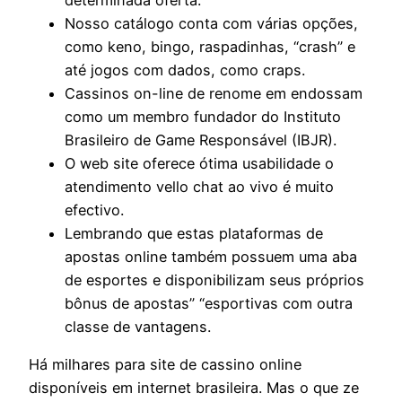
determinada oferta.
Nosso catálogo conta com várias opções,
como keno, bingo, raspadinhas, “crash” e
até jogos com dados, como craps.
Cassinos on-line de renome em endossam
como um membro fundador do Instituto
Brasileiro de Game Responsável (IBJR).
O web site oferece ótima usabilidade o
atendimento vello chat ao vivo é muito
efectivo.
Lembrando que estas plataformas de
apostas online também possuem uma aba
de esportes e disponibilizam seus próprios
bônus de apostas” “esportivas com outra
classe de vantagens.
Há milhares para site de cassino online
disponíveis em internet brasileira. Mas o que ze