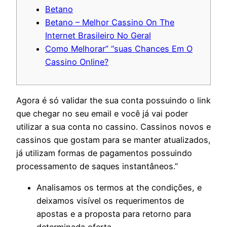
Betano
Betano – Melhor Cassino On The
Internet Brasileiro No Geral
Como Melhorar” “suas Chances Em O
Cassino Online?
Agora é só validar the sua conta possuindo o link
que chegar no seu email e você já vai poder
utilizar a sua conta no cassino. Cassinos novos e
cassinos que gostam para se manter atualizados,
já utilizam formas de pagamentos possuindo
processamento de saques instantâneos.”
Analisamos os termos at the condições, e
deixamos visível os requerimentos de
apostas e a proposta para retorno para