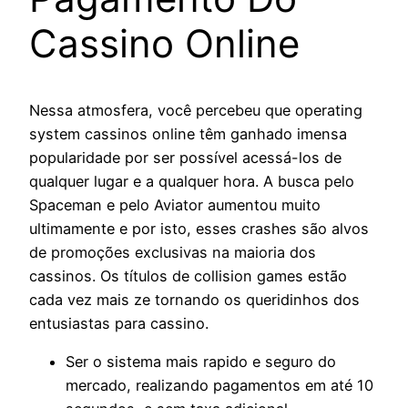
Cassino Online
Nessa atmosfera, você percebeu que operating
system cassinos online têm ganhado imensa
popularidade por ser possível acessá-los de
qualquer lugar e a qualquer hora. A busca pelo
Spaceman e pelo Aviator aumentou muito
ultimamente e por isto, esses crashes são alvos
de promoções exclusivas na maioria dos
cassinos. Os títulos de collision games estão
cada vez mais ze tornando os queridinhos dos
entusiastas para cassino.
Ser o sistema mais rapido e seguro do
mercado, realizando pagamentos em até 10