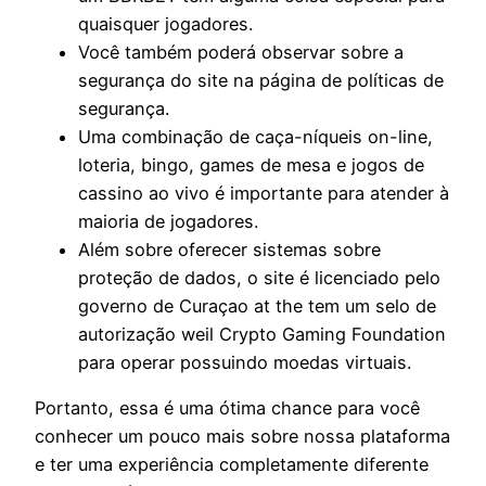
quaisquer jogadores.
Você também poderá observar sobre a
segurança do site na página de políticas de
segurança.
Uma combinação de caça-níqueis on-line,
loteria, bingo, games de mesa e jogos de
cassino ao vivo é importante para atender à
maioria de jogadores.
Além sobre oferecer sistemas sobre
proteção de dados, o site é licenciado pelo
governo de Curaçao at the tem um selo de
autorização weil Crypto Gaming Foundation
para operar possuindo moedas virtuais.
Portanto, essa é uma ótima chance para você
conhecer um pouco mais sobre nossa plataforma
e ter uma experiência completamente diferente