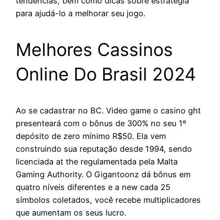
tendências, bem como dicas sobre estratégia
para ajudá-lo a melhorar seu jogo.
Melhores Cassinos
Online Do Brasil 2024
Ao se cadastrar no BC. Video game o casino ght
presenteará com o bônus de 300% no seu 1º
depósito de zero mínimo R$50. Ela vem
construindo sua reputação desde 1994, sendo
licenciada at the regulamentada pela Malta
Gaming Authority. O Gigantoonz dá bônus em
quatro níveis diferentes e a new cada 25
símbolos coletados, você recebe multiplicadores
que aumentam os seus lucro.