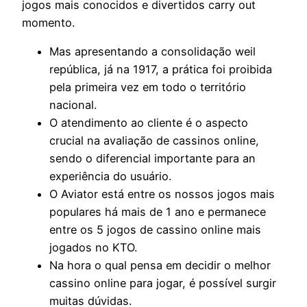
jogos mais conocidos e divertidos carry out
momento.
Mas apresentando a consolidação weil
república, já na 1917, a prática foi proibida
pela primeira vez em todo o território
nacional.
O atendimento ao cliente é o aspecto
crucial na avaliação de cassinos online,
sendo o diferencial importante para an
experiência do usuário.
O Aviator está entre os nossos jogos mais
populares há mais de 1 ano e permanece
entre os 5 jogos de cassino online mais
jogados no KTO.
Na hora o qual pensa em decidir o melhor
cassino online para jogar, é possível surgir
muitas dúvidas.