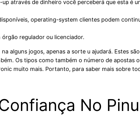
Pin-up através de dinheiro você perceberá que esta é 
disponíveis, operating-system clientes podem cont
 órgão regulador ou licenciador.
, na alguns jogos, apenas a sorte u ajudará. Estes s
ambém. Os tipos como também o número de apostas o
ronic muito mais. Portanto, para saber mais sobre to
Confiança No Pin