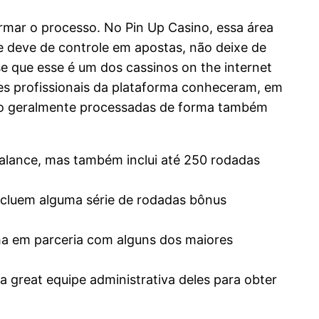
irmar o processo. No Pin Up Casino, essa área
ue deve de controle em apostas, não deixe de
-se que esse é um dos cassinos on the internet
es profissionais da plataforma conheceram, em
são geralmente processadas de forma também
balance, mas também inclui até 250 rodadas
incluem alguma série de rodadas bônus
lha em parceria com alguns dos maiores
 great equipe administrativa deles para obter