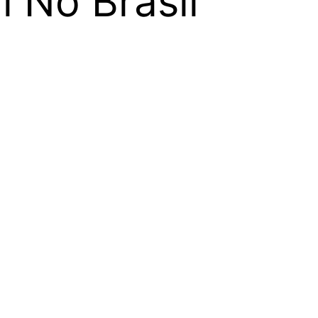
l No Brasil