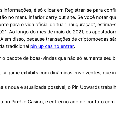
s informações, é só clicar em Registrar-se para conf
ão no menu inferior carry out site. Se você notar q
onte para o vida oficial de tua “inauguração”, estima
021. Ao longo do mês de maio de 2021, os apostador
. Além disso, because transações de criptomoedas 
da tradicional
pin up casino entrar
.
tar o pacote de boas-vindas que não só aumenta seu 
nclui game exhibits com dinâmicas envolventes, que 
ais noua e atualizada possível, o Pin Upwards traba
 no Pin-Up Casino, e entrei no ano de contato com a