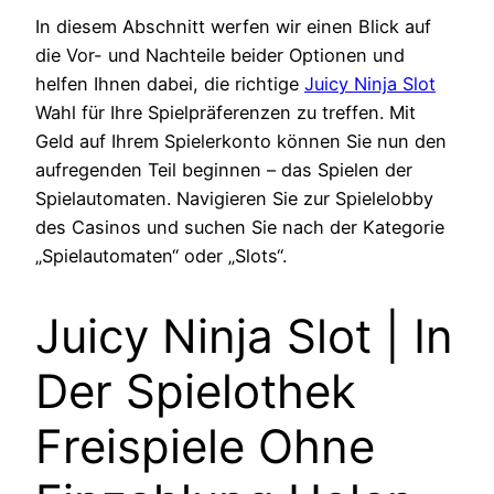
In diesem Abschnitt werfen wir einen Blick auf
die Vor- und Nachteile beider Optionen und
helfen Ihnen dabei, die richtige
Juicy Ninja Slot
Wahl für Ihre Spielpräferenzen zu treffen. Mit
Geld auf Ihrem Spielerkonto können Sie nun den
aufregenden Teil beginnen – das Spielen der
Spielautomaten. Navigieren Sie zur Spielelobby
des Casinos und suchen Sie nach der Kategorie
„Spielautomaten“ oder „Slots“.
Juicy Ninja Slot | In
Der Spielothek
Freispiele Ohne