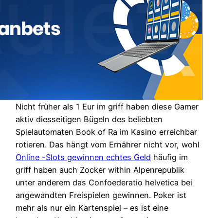
Nicht früher als 1 Eur im griff haben diese Gamer
aktiv diesseitigen Bügeln des beliebten
Spielautomaten Book of Ra im Kasino erreichbar
rotieren. Das hängt vom Ernährer nicht vor, wohl
Online -Slots gewinnen echtes Geld
häufig im
griff haben auch Zocker within Alpenrepublik
unter anderem das Confoederatio helvetica bei
angewandten Freispielen gewinnen. Poker ist
mehr als nur ein Kartenspiel – es ist eine