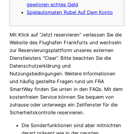
gewinnen echtes Geld
Spielautomaten Rubel Auf Dem Konto
Mit Klick auf “Jetzt reservieren” verlassen Sie die
Website des Flughafen Frankfurts und wechseln
zur Reservierungsplattform unseres externen
Dienstleisters “Clear”. Bitte beachten Sie die
Datenschutzerklärung und
Nutzungsbedingungen. Weitere Informationen
und häufig gestellte Fragen rund um FRA
SmartWay finden Sie unten in den FAQs.
Mit dem
kostenfreien Service können Sie bequem von
zuhause oder unterwegs ein Zeitfenster für die
Sicherheitskontrolle reservieren.
Die Sonderfunktionen sind aber mitnichten
derart präsent wie in der neusten