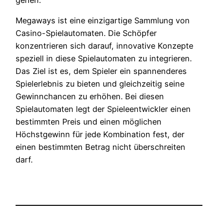
Megaways ist eine einzigartige Sammlung von
Casino-Spielautomaten. Die Schöpfer
konzentrieren sich darauf, innovative Konzepte
speziell in diese Spielautomaten zu integrieren.
Das Ziel ist es, dem Spieler ein spannenderes
Spielerlebnis zu bieten und gleichzeitig seine
Gewinnchancen zu erhöhen. Bei diesen
Spielautomaten legt der Spieleentwickler einen
bestimmten Preis und einen möglichen
Höchstgewinn für jede Kombination fest, der
einen bestimmten Betrag nicht überschreiten
darf.