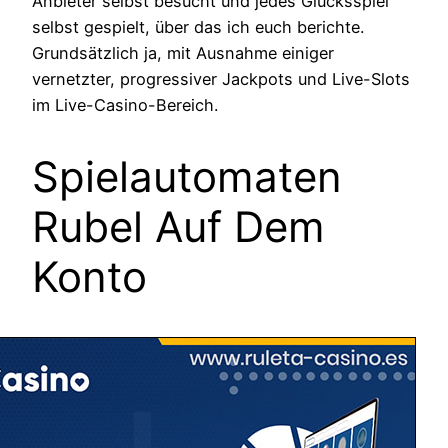
Anbieter selbst besucht und jedes Glücksspiel
selbst gespielt, über das ich euch berichte.
Grundsätzlich ja, mit Ausnahme einiger
vernetzter, progressiver Jackpots und Live-Slots
im Live-Casino-Bereich.
Spielautomaten
Rubel Auf Dem
Konto