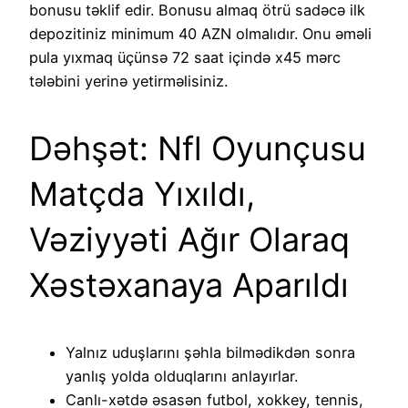
bonusu təklif edir. Bonusu almaq ötrü sadəcə ilk
depozitiniz minimum 40 AZN olmalıdır. Onu əməli
pula yıxmaq üçünsə 72 saat içində x45 mərc
tələbini yerinə yetirməlisiniz.
Dəhşət: Nfl Oyunçusu
Matçda Yıxıldı,
Vəziyyəti Ağır Olaraq
Xəstəxanaya Aparıldı
Yalnız uduşlarını şəhla bilmədikdən sonra
yanlış yolda olduqlarını anlayırlar.
Canlı-xətdə əsasən futbol, xokkey, tennis,