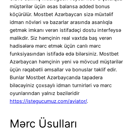
müştərilər üçün əsas balansa added bonus
köçürülür. Mostbet Azərbaycan sizə müxtəlif
idman növləri və bazarlar arasında asanlıqla
getmək imkanı verən istifadəçi dostu interfeysə
malikdir. Siz həmçinin real vaxtda baş verən
hadisələrə mərc etmək üçün canlı mərc
funksiyasından istifadə edə bilərsiniz. Mostbet
Azərbaycan həmçinin yeni və mövcud müştərilər
üçün rəqabətli əmsallar və bonuslar təklif edir.
Bunlar Mostbet Azərbaycanda tapadera
biləcəyiniz çoxsaylı idman turnirləri və mərc
oyunlarından yalnız bəziləridir
https://istegucumuz.com/aviator/
.
Mərc Üsulları