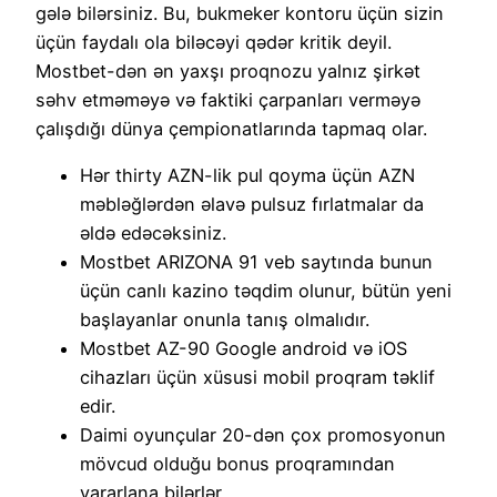
gələ bilərsiniz. Bu, bukmeker kontoru üçün sizin
üçün faydalı ola biləcəyi qədər kritik deyil.
Mostbet-dən ən yaxşı proqnozu yalnız şirkət
səhv etməməyə və faktiki çarpanları verməyə
çalışdığı dünya çempionatlarında tapmaq olar.
Hər thirty AZN-lik pul qoyma üçün AZN
məbləğlərdən əlavə pulsuz fırlatmalar da
əldə edəcəksiniz.
Mostbet ARIZONA 91 veb saytında bunun
üçün canlı kazino təqdim olunur, bütün yeni
başlayanlar onunla tanış olmalıdır.
Mostbet AZ-90 Google android və iOS
cihazları üçün xüsusi mobil proqram təklif
edir.
Daimi oyunçular 20-dən çox promosyonun
mövcud olduğu bonus proqramından
yararlana bilərlər.