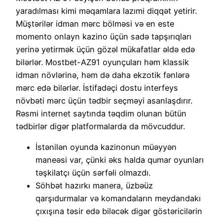
yaradılması kimi məqamlara lazımi diqqət yetirir.
Müştərilər idman mərc bölməsi və en este
momento onlayn kazino üçün sadə tapşırıqları
yerinə yetirmək üçün gözəl mükafatlar əldə edə
bilərlər. Mostbet-AZ91 oyunçuları həm klassik
idman növlərinə, həm də daha ekzotik fənlərə
mərc edə bilərlər. İstifadəçi dostu interfeys
növbəti mərc üçün tədbir seçməyi asanlaşdırır.
Rəsmi internet saytında təqdim olunan bütün
tədbirlər digər platformalarda da mövcuddur.
İstənilən oyunda kazinonun müəyyən
maneəsi var, çünki əks halda qumar oyunları
təşkilatçı üçün sərfəli olmazdı.
Söhbət hazırkı manera, üzbəüz
qarşıdurmalar və komandaların meydandakı
çıxışına təsir edə biləcək digər göstəricilərin