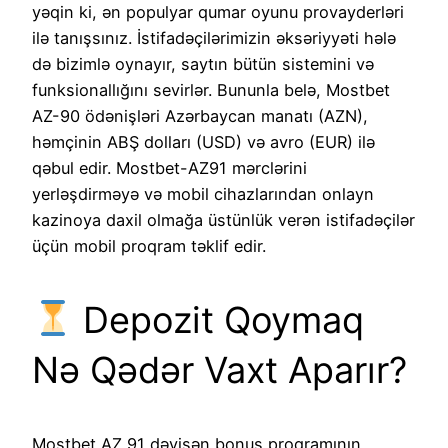
yəqin ki, ən populyar qumar oyunu provayderləri
ilə tanışsınız. İstifadəçilərimizin əksəriyyəti hələ
də bizimlə oynayır, saytın bütün sistemini və
funksionallığını sevirlər. Bununla belə, Mostbet
AZ-90 ödənişləri Azərbaycan manatı (AZN),
həmçinin ABŞ dolları (USD) və avro (EUR) ilə
qəbul edir. Mostbet-AZ91 mərclərini
yerləşdirməyə və mobil cihazlarından onlayn
kazinoya daxil olmağa üstünlük verən istifadəçilər
üçün mobil proqram təklif edir.
Depozit Qoymaq
Nə Qədər Vaxt Aparır?
Mostbet AZ 91 dəyişən bonus proqramının