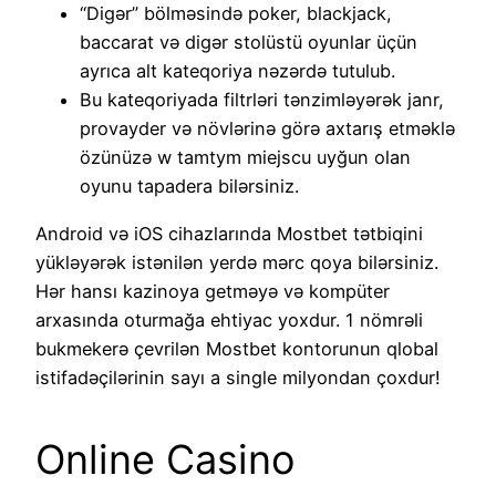
“Digər” bölməsində poker, blackjack,
baccarat və digər stolüstü oyunlar üçün
ayrıca alt kateqoriya nəzərdə tutulub.
Bu kateqoriyada filtrləri tənzimləyərək janr,
provayder və növlərinə görə axtarış etməklə
özünüzə w tamtym miejscu uyğun olan
oyunu tapadera bilərsiniz.
Android və iOS cihazlarında Mostbet tətbiqini
yükləyərək istənilən yerdə mərc qoya bilərsiniz.
Hər hansı kazinoya getməyə və kompüter
arxasında oturmağa ehtiyac yoxdur. 1 nömrəli
bukmekerə çevrilən Mostbet kontorunun qlobal
istifadəçilərinin sayı a single milyondan çoxdur!
Online Casino