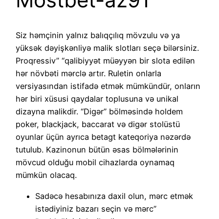
Siz həmçinin yalnız balıqçılıq mövzulu və ya
yüksək dəyişkənliyə malik slotları seçə bilərsiniz.
Proqressiv” “qalibiyyət müəyyən bir slota edilən
hər növbəti mərclə artır. Ruletin onlarla
versiyasından istifadə etmək mümkündür, onların
hər biri xüsusi qaydalar toplusuna və unikal
dizayna malikdir. “Digər” bölməsində holdem
poker, blackjack, baccarat və digər stolüstü
oyunlar üçün ayrıca betagt kateqoriya nəzərdə
tutulub. Kazinonun bütün əsas bölmələrinin
mövcud olduğu mobil cihazlarda oynamaq
mümkün olacaq.
Sadəcə hesabınıza daxil olun, mərc etmək
istədiyiniz bazarı seçin və mərc”