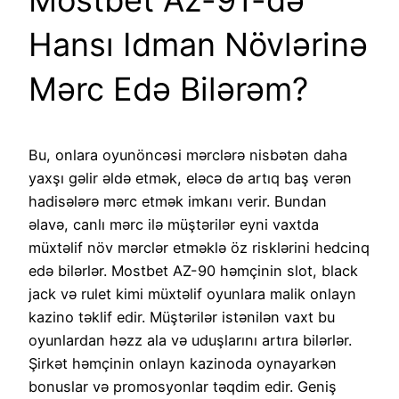
Hansı Idman Növlərinə
Mərc Edə Bilərəm?
Bu, onlara oyunöncəsi mərclərə nisbətən daha
yaxşı gəlir əldə etmək, eləcə də artıq baş verən
hadisələrə mərc etmək imkanı verir. Bundan
əlavə, canlı mərc ilə müştərilər eyni vaxtda
müxtəlif növ mərclər etməklə öz risklərini hedcinq
edə bilərlər. Mostbet AZ-90 həmçinin slot, black
jack və rulet kimi müxtəlif oyunlara malik onlayn
kazino təklif edir. Müştərilər istənilən vaxt bu
oyunlardan həzz ala və uduşlarını artıra bilərlər.
Şirkət həmçinin onlayn kazinoda oynayarkən
bonuslar və promosyonlar təqdim edir. Geniş