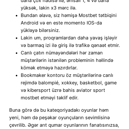
daha çox hadisə ilə, əmsalı 1, 4 və daha
yüksək, lakin x3 mərc ilə.
Bundan əlavə, siz həmişə Mostbet tətbiqini
Android və en este momento IOS-da
yükləyə bilərsiniz.
Lakin um, proqramlardan daha yavaş işləyir
və barmaq izi ilə giriş ilə trafikə qənaət etmir.
Canlı çatın nümayəndələri hər zaman
müştərilərin istənilən probleminin həllində
kömək etməyə hazırdırlar.
Bookmaker kontoru öz müştərilərinə canlı
rejimdə balompié, xokkey, basketbol, game
və kibersport üzrə bahis aviator sport
mostbet etməyi təklif edir.
Buna görə də bu kateqoriyadakı oyunlar həm
yeni, həm də peşəkar oyunçuların sevimlisinə
çevrilib. Əgər arıt qumar oyunlarının fanatısınızsa,