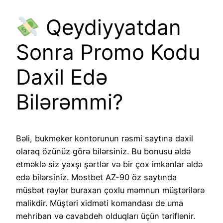
Qeydiyyatdan
Sonra Promo Kodu
Daxil Edə
Bilərəmmi?
Bəli, bukmeker kontorunun rəsmi saytına daxil
olaraq özünüz görə bilərsiniz. Bu bonusu əldə
etməklə siz yaxşı şərtlər və bir çox imkanlar əldə
edə bilərsiniz. Mostbet AZ-90 öz saytında
müsbət rəylər buraxan çoxlu məmnun müştərilərə
malikdir. Müştəri xidməti komandası de uma
mehriban və cavabdeh olduqları üçün təriflənir.