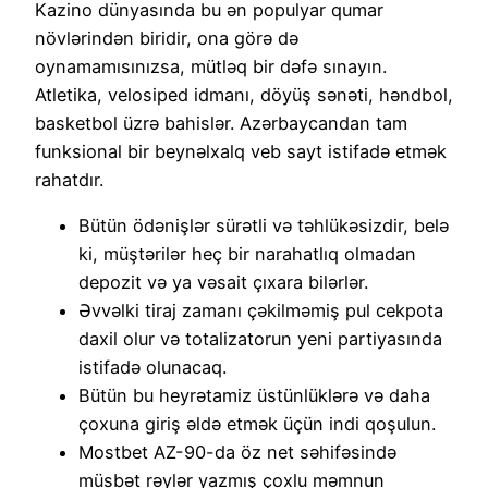
Kazino dünyasında bu ən populyar qumar
növlərindən biridir, ona görə də
oynamamısınızsa, mütləq bir dəfə sınayın.
Atletika, velosiped idmanı, döyüş sənəti, həndbol,
basketbol üzrə bahislər. Azərbaycandan tam
funksional bir beynəlxalq veb sayt istifadə etmək
rahatdır.
Bütün ödənişlər sürətli və təhlükəsizdir, belə
ki, müştərilər heç bir narahatlıq olmadan
depozit və ya vəsait çıxara bilərlər.
Əvvəlki tiraj zamanı çəkilməmiş pul cekpota
daxil olur və totalizatorun yeni partiyasında
istifadə olunacaq.
Bütün bu heyrətamiz üstünlüklərə və daha
çoxuna giriş əldə etmək üçün indi qoşulun.
Mostbet AZ-90-da öz net səhifəsində
müsbət rəylər yazmış çoxlu məmnun