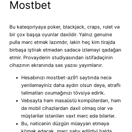
Mostbet
Bu kateqoriyaya poker, blackjack, craps, rulet və
bir çox başqa oyunlar daxildir. Yalnız genuine
pulla mərc etmək lazımdır, lakin heç kim tirajda
birbaşa iştirak etmədən sadəcə izləməyi qadağan
etmir. Provayderin studiyasından istifadəçinin
cihazının ekranında səs yazısı yayımlanır.
Hesabınızı mostbet-az91 saytında necə
yeniləməyiniz daha aydın olsun deyə, ətraflı
təlimatları oxumağınızı tövsiyə edirik.
Vebsayta həm masaüstü kompüterdən, həm
də mobil cihazlardan daxil olmaq olar və
müştərilər istənilən vaxt mərc edə bilərlər.
Bu, nəticənin düzgün müəyyən etməyə
kömək edəcək, mərc səhv edildiyi halda