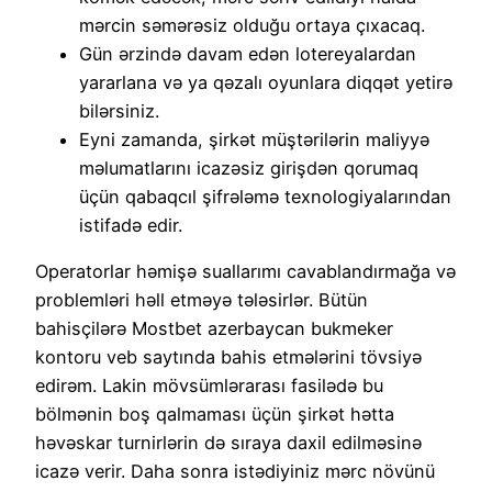
mərcin səmərəsiz olduğu ortaya çıxacaq.
Gün ərzində davam edən lotereyalardan
yararlana və ya qəzalı oyunlara diqqət yetirə
bilərsiniz.
Eyni zamanda, şirkət müştərilərin maliyyə
məlumatlarını icazəsiz girişdən qorumaq
üçün qabaqcıl şifrələmə texnologiyalarından
istifadə edir.
Operatorlar həmişə suallarımı cavablandırmağa və
problemləri həll etməyə tələsirlər. Bütün
bahisçilərə Mostbet azerbaycan bukmeker
kontoru veb saytında bahis etmələrini tövsiyə
edirəm. Lakin mövsümlərarası fasilədə bu
bölmənin boş qalmaması üçün şirkət hətta
həvəskar turnirlərin də sıraya daxil edilməsinə
icazə verir. Daha sonra istədiyiniz mərc növünü