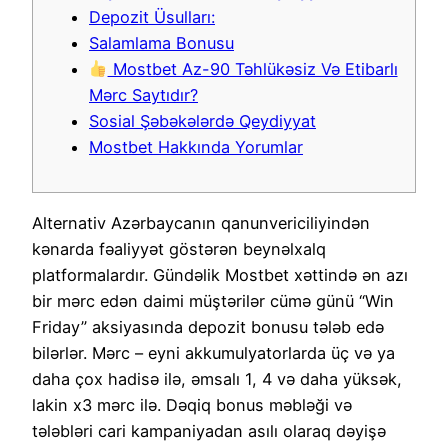
Depozit Üsulları:
Salamlama Bonusu
Mostbet Az-90 Təhlükəsiz Və Etibarlı
Mərc Saytıdır?
Sosial Şəbəkələrdə Qeydiyyat
Mostbet Hakkında Yorumlar
Alternativ Azərbaycanın qanunvericiliyindən
kənarda fəaliyyət göstərən beynəlxalq
platformalardır. Gündəlik Mostbet xəttində ən azı
bir mərc edən daimi müştərilər cümə günü “Win ​​​​
Friday” aksiyasında depozit bonusu tələb edə
bilərlər. Mərc – eyni akkumulyatorlarda üç və ya
daha çox hadisə ilə, əmsalı 1, 4 və daha yüksək,
lakin x3 mərc ilə. Dəqiq bonus məbləği və
tələbləri cari kampaniyadan asılı olaraq dəyişə