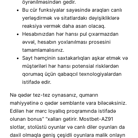
öyrənilməsindən gedir.
Bu cür funksiyalar sayəsində araqları canlı
yerləşdirmək və sitatlardakı dəyişikliklərə
reaksiya vermək daha asan olacaq.
Hesabınızdan hər hansı pul çıxarmazdan
əvvəl, hesabın yoxlanılması prosesini
tamamlamalısınız.
Sayt həmçinin saxtakarlıqları aşkar etmək və
müştəriləri hər hansı potensial risklərdən
qorumaq üçün qabaqcıl texnologiyalardan
istifadə edir.
Nə qədər tez-tez oynasanız, qumarın
mahiyyətinə o qədər semblante vara biləcəksiniz.
Edilən hər mərc loyallıq proqramında istifadə
olunan bonus” “xalları gətirir. Mostbet-AZ91
slotlar, stolüstü oyunlar və canlı diler oyunları da
daxil olmaqla geniş çeşidli oyunlara malik onlayn