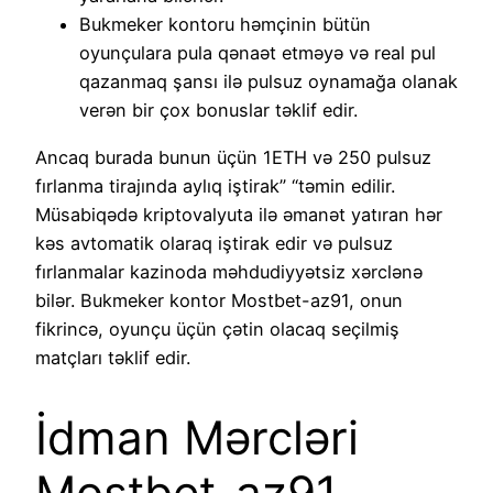
Bukmeker kontoru həmçinin bütün
oyunçulara pula qənaət etməyə və real pul
qazanmaq şansı ilə pulsuz oynamağa olanak
verən bir çox bonuslar təklif edir.
Ancaq burada bunun üçün 1ETH və 250 pulsuz
fırlanma tirajında ​​aylıq iştirak” “təmin edilir.
Müsabiqədə kriptovalyuta ilə əmanət yatıran hər
kəs avtomatik olaraq iştirak edir və pulsuz
fırlanmalar kazinoda məhdudiyyətsiz xərclənə
bilər. Bukmeker kontor Mostbet-az91, onun
fikrincə, oyunçu üçün çətin olacaq seçilmiş
matçları təklif edir.
İdman Mərcləri
Mostbet-az91