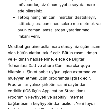
mövcuddur, siz ümumiyyətlə saytda mərc
edə bilərsiniz.
Tətbiq həmçinin canlı mərcləri dəstəkləyir,
istifadəçilərə canlı hadisələrə mərc etmək və
oyun zamanı əmsallardan yararlanmaq
imkanı verir.
Mostbet genuine pulla mərc etməyiniz üçün lazım
olan bütün alətləri təklif edir. Bütün rəsmi idman
və e-idman hadisələrinə, eləcə də Digital”
“İdmanlara Xətt və ahora Canlı mərclər qoya
bilərsiniz. Şirkət sabit uyğunluqları axtarmaq və
müəyyən etmək üçün proqramda iştirak edir.
Proqramlar yalnız şirkətin rəsmi saytından
endirilir (iOS üçün Application Store-dan).
Proqramın keyfiyyəti və sabitliyi İnternet
bağlantısının keyfiyyətindən asılıdır. Yeni faydalı