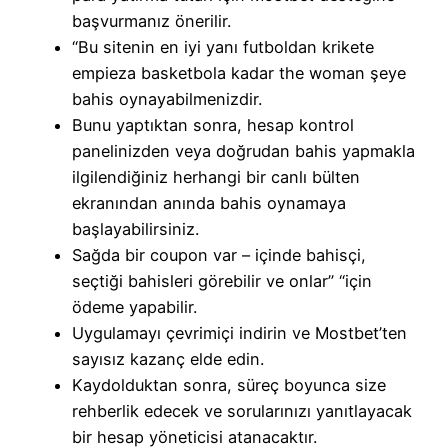
başvurmanız önerilir.
“Bu sitenin en iyi yanı futboldan krikete
empieza basketbola kadar the woman şeye
bahis oynayabilmenizdir.
Bunu yaptıktan sonra, hesap kontrol
panelinizden veya doğrudan bahis yapmakla
ilgilendiğiniz herhangi bir canlı bülten
ekranından anında bahis oynamaya
başlayabilirsiniz.
Sağda bir coupon var – içinde bahisçi,
seçtiği bahisleri görebilir ve onlar” “için
ödeme yapabilir.
Uygulamayı çevrimiçi indirin ve Mostbet’ten
sayısız kazanç elde edin.
Kaydolduktan sonra, süreç boyunca size
rehberlik edecek ve sorularınızı yanıtlayacak
bir hesap yöneticisi atanacaktır.