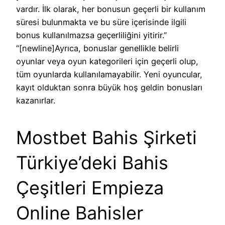
vardır. İlk olarak, her bonusun geçerli bir kullanım
süresi bulunmakta ve bu süre içerisinde ilgili
bonus kullanılmazsa geçerliliğini yitirir.”
“[newline]Ayrıca, bonuslar genellikle belirli
oyunlar veya oyun kategorileri için geçerli olup,
tüm oyunlarda kullanılamayabilir. Yeni oyuncular,
kayıt olduktan sonra büyük hoş geldin bonusları
kazanırlar.
Mostbet Bahis Şirketi
Türkiye’deki Bahis
Çeşitleri Empieza
Online Bahisler