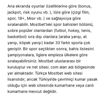
Ana ekranda oyunlar özelliklerine göre (bonus,
jackpot, risk oyunu vb. ), türe göre (çizgi film,
spor, 18+, Mısır vb. ) ve sağlayıcıya göre
sıralanabilir. Mostbet’teki spor bahisleri bölümü,
sobre popüler olanlardan (futbol, hokey, tenis,
basketbol) sıra dışı olanlara (araba yarışı, at
yarışı, köpek yarışı) kadar 33 farklı sporla çok
geniştir. Bir spor seçtikten sonra, bahis listesini
şampiyonalara, liglere empieza ülkelere göre
sıralayabilirsiniz. Mostbet uluslararası bir
kuruluştur ve net sitesi. com alan adı bölgesinde
yer almaktadır. Türkçe Mostbet web sitesi
lisanslıdır, ancak Türkiye’de çevrimiçi kumar yasak
olduğu için web sitesinde kumarhane veya canlı
kumarhane mevcut değildir.