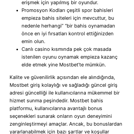
erişmek için yapılmış bir oyundur.
Promosyon Kodları çeşitli spor bahisleri
empieza bahis siteleri için mevcuttur, bu
nedenle herhangi” “bir bahis oynamadan
önce en iyi fırsatları kontrol ettiğinizden
emin olun.
Canlı casino kısmında pek çok masada
istenilen oyunu oynamak empieza kazanç
elde etmek yine Mostbet’te mümkün.
Kalite ve güvenilirlik açısından ele alındığında,
Mostbet giriş kolaylığı ve sağladığı güncel giriş
adresi güncelliği ile kullanıcılarına mükemmel bir
hizmet sunma peşindedir. Mostbet bahis
platformu, kullanıcılarına avantajlı bonus
seçenekleri sunarak onların oyun deneyimini
zenginleştirmeyi amaçlar. Ancak, bu bonuslardan
yararlanabilmek için bazı şartlar ve koşullar