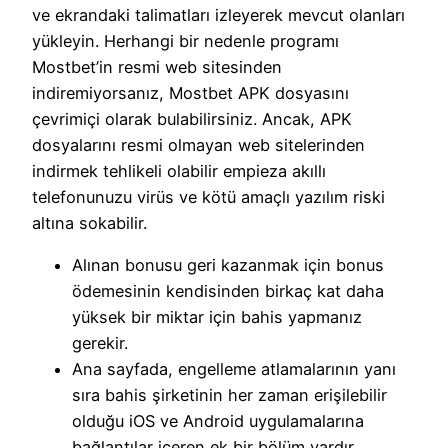
ve ekrandaki talimatları izleyerek mevcut olanları
yükleyin. Herhangi bir nedenle programı
Mostbet’in resmi web sitesinden
indiremiyorsanız, Mostbet APK dosyasını
çevrimiçi olarak bulabilirsiniz. Ancak, APK
dosyalarını resmi olmayan web sitelerinden
indirmek tehlikeli olabilir empieza akıllı
telefonunuzu virüs ve kötü amaçlı yazılım riski
altına sokabilir.
Alınan bonusu geri kazanmak için bonus
ödemesinin kendisinden birkaç kat daha
yüksek bir miktar için bahis yapmanız
gerekir.
Ana sayfada, engelleme atlamalarının yanı
sıra bahis şirketinin her zaman erişilebilir
olduğu iOS ve Android uygulamalarına
bağlantılar içeren ek bir bölüm vardır.