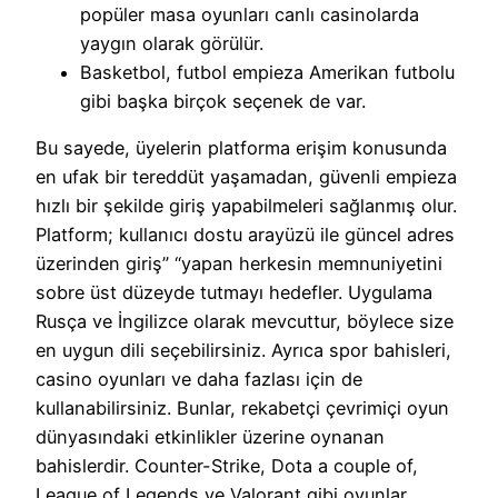
popüler masa oyunları canlı casinolarda
yaygın olarak görülür.
Basketbol, ​​futbol empieza Amerikan futbolu
gibi başka birçok seçenek de var.
Bu sayede, üyelerin platforma erişim konusunda
en ufak bir tereddüt yaşamadan, güvenli empieza
hızlı bir şekilde giriş yapabilmeleri sağlanmış olur.
Platform; kullanıcı dostu arayüzü ile güncel adres
üzerinden giriş” “yapan herkesin memnuniyetini
sobre üst düzeyde tutmayı hedefler. Uygulama
Rusça ve İngilizce olarak mevcuttur, böylece size
en uygun dili seçebilirsiniz. Ayrıca spor bahisleri,
casino oyunları ve daha fazlası için de
kullanabilirsiniz. Bunlar, rekabetçi çevrimiçi oyun
dünyasındaki etkinlikler üzerine oynanan
bahislerdir. Counter-Strike, Dota a couple of,
League of Legends ve Valorant gibi oyunlar