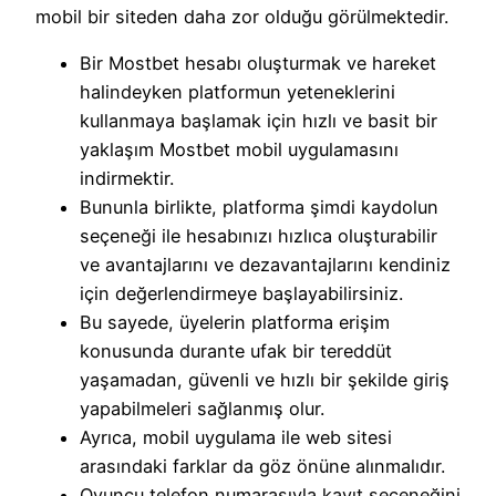
mobil bir siteden daha zor olduğu görülmektedir.
Bir Mostbet hesabı oluşturmak ve hareket
halindeyken platformun yeteneklerini
kullanmaya başlamak için hızlı ve basit bir
yaklaşım Mostbet mobil uygulamasını
indirmektir.
Bununla birlikte, platforma şimdi kaydolun
seçeneği ile hesabınızı hızlıca oluşturabilir
ve avantajlarını ve dezavantajlarını kendiniz
için değerlendirmeye başlayabilirsiniz.
Bu sayede, üyelerin platforma erişim
konusunda durante ufak bir tereddüt
yaşamadan, güvenli ve hızlı bir şekilde giriş
yapabilmeleri sağlanmış olur.
Ayrıca, mobil uygulama ile web sitesi
arasındaki farklar da göz önüne alınmalıdır.
Oyuncu telefon numarasıyla kayıt seçeneğini