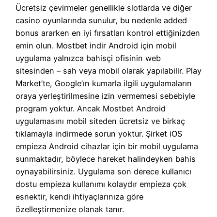
Ücretsiz çevirmeler genellikle slotlarda ve diğer
casino oyunlarında sunulur, bu nedenle added
bonus ararken en iyi fırsatları kontrol ettiğinizden
emin olun. Mostbet indir Android için mobil
uygulama yalnızca bahisçi ofisinin web
sitesinden – sah veya mobil olarak yapılabilir. Play
Market’te, Google’ın kumarla ilgili uygulamaların
oraya yerleştirilmesine izin vermemesi sebebiyle
program yoktur. Ancak Mostbet Android
uygulamasını mobil siteden ücretsiz ve birkaç
tıklamayla indirmede sorun yoktur. Şirket iOS
empieza Android cihazlar için bir mobil uygulama
sunmaktadır, böylece hareket halindeyken bahis
oynayabilirsiniz. Uygulama son derece kullanıcı
dostu empieza kullanımı kolaydır empieza çok
esnektir, kendi ihtiyaçlarınıza göre
özelleştirmenize olanak tanır.