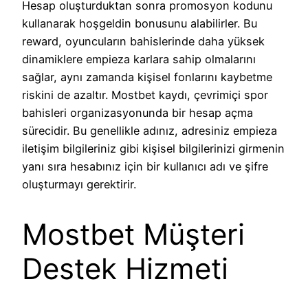
Hesap oluşturduktan sonra promosyon kodunu
kullanarak hoşgeldin bonusunu alabilirler. Bu
reward, oyuncuların bahislerinde daha yüksek
dinamiklere empieza karlara sahip olmalarını
sağlar, aynı zamanda kişisel fonlarını kaybetme
riskini de azaltır. Mostbet kaydı, çevrimiçi spor
bahisleri organizasyonunda bir hesap açma
sürecidir. Bu genellikle adınız, adresiniz empieza
iletişim bilgileriniz gibi kişisel bilgilerinizi girmenin
yanı sıra hesabınız için bir kullanıcı adı ve şifre
oluşturmayı gerektirir.
Mostbet Müşteri
Destek Hizmeti