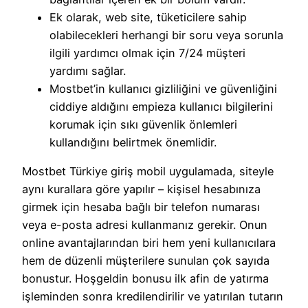
Ek olarak, web site, tüketicilere sahip
olabilecekleri herhangi bir soru veya sorunla
ilgili yardımcı olmak için 7/24 müşteri
yardımı sağlar.
Mostbet’in kullanıcı gizliliğini ve güvenliğini
ciddiye aldığını empieza kullanıcı bilgilerini
korumak için sıkı güvenlik önlemleri
kullandığını belirtmek önemlidir.
Mostbet Türkiye giriş mobil uygulamada, siteyle
aynı kurallara göre yapılır – kişisel hesabınıza
girmek için hesaba bağlı bir telefon numarası
veya e-posta adresi kullanmanız gerekir. Onun
online avantajlarından biri hem yeni kullanıcılara
hem de düzenli müşterilere sunulan çok sayıda
bonustur. Hoşgeldin bonusu ilk afin de yatırma
işleminden sonra kredilendirilir ve yatırılan tutarın