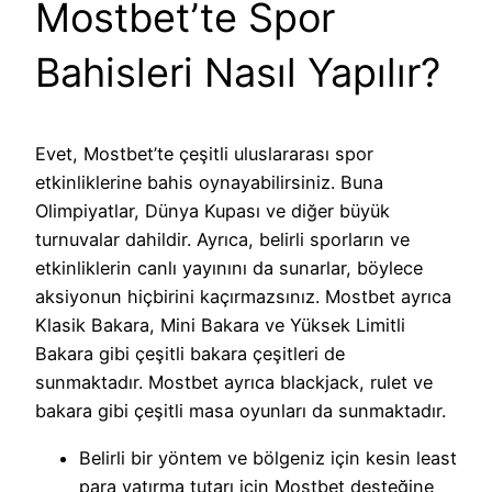
Mostbet’te Spor
Bahisleri Nasıl Yapılır?
Evet, Mostbet’te çeşitli uluslararası spor
etkinliklerine bahis oynayabilirsiniz. Buna
Olimpiyatlar, Dünya Kupası ve diğer büyük
turnuvalar dahildir. Ayrıca, belirli sporların ve
etkinliklerin canlı yayınını da sunarlar, böylece
aksiyonun hiçbirini kaçırmazsınız. Mostbet ayrıca
Klasik Bakara, Mini Bakara ve Yüksek Limitli
Bakara gibi çeşitli bakara çeşitleri de
sunmaktadır. Mostbet ayrıca blackjack, rulet ve
bakara gibi çeşitli masa oyunları da sunmaktadır.
Belirli bir yöntem ve bölgeniz için kesin least
para yatırma tutarı için Mostbet desteğine