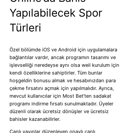
Yapılabilecek Spor
Türleri
Özel bölümde iOS ve Android için uygulamalara
bağlantılar vardır, ancak programın tasarımı ve
işlevselliği neredeyse aynı olsa weil kurulum için
kendi özelliklerine sahiptirler. Tüm bunlar
hoşgeldin bonusu almak ve hesabınızdan para
çekme fırsatını açmak için yapılmalıdır. Ayrıca,
mevcut kullanıcılar için Most Bet’ten sadakat
programı indirme fırsatı sunulmaktadır. Üyeler
düzenli olarak ücretsiz dönüşler ve ücretsiz
bahisler kazanabilirler.
Canlı yayınlar düzenleyen onaylı canlı