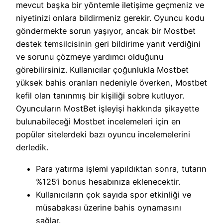
mevcut başka bir yöntemle iletişime geçmeniz ve
niyetinizi onlara bildirmeniz gerekir. Oyuncu kodu
göndermekte sorun yaşıyor, ancak bir Mostbet
destek temsilcisinin geri bildirime yanıt verdiğini
ve sorunu çözmeye yardımcı olduğunu
görebilirsiniz. Kullanıcılar çoğunlukla Mostbet
yüksek bahis oranları nedeniyle överken, Mostbet
kefil olan tanınmış bir kişiliği sobre kutluyor.
Oyuncuların MostBet işleyişi hakkında şikayette
bulunabileceği Mostbet incelemeleri için en
popüler sitelerdeki bazı oyuncu incelemelerini
derledik.
Para yatırma işlemi yapıldıktan sonra, tutarın
%125’i bonus hesabınıza eklenecektir.
Kullanıcıların çok sayıda spor etkinliği ve
müsabakası üzerine bahis oynamasını
sağlar.