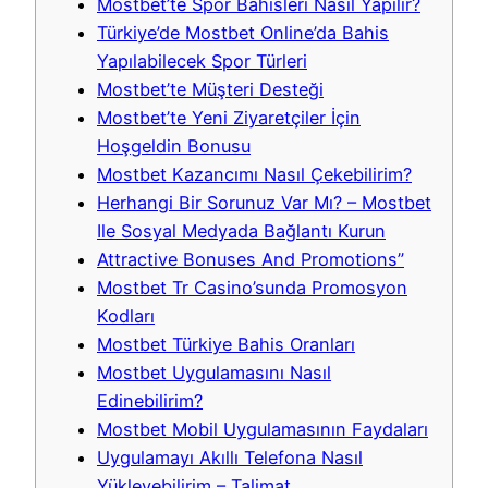
Mostbet’te Spor Bahisleri Nasıl Yapılır?
Türkiye’de Mostbet Online’da Bahis
Yapılabilecek Spor Türleri
Mostbet’te Müşteri Desteği
Mostbet’te Yeni Ziyaretçiler İçin
Hoşgeldin Bonusu
Mostbet Kazancımı Nasıl Çekebilirim?
Herhangi Bir Sorunuz Var Mı? – Mostbet
Ile Sosyal Medyada Bağlantı Kurun
Attractive Bonuses And Promotions”
Mostbet Tr Casino’sunda Promosyon
Kodları
Mostbet Türkiye Bahis Oranları
Mostbet Uygulamasını Nasıl
Edinebilirim?
Mostbet Mobil Uygulamasının Faydaları
Uygulamayı Akıllı Telefona Nasıl
Yükleyebilirim – Talimat