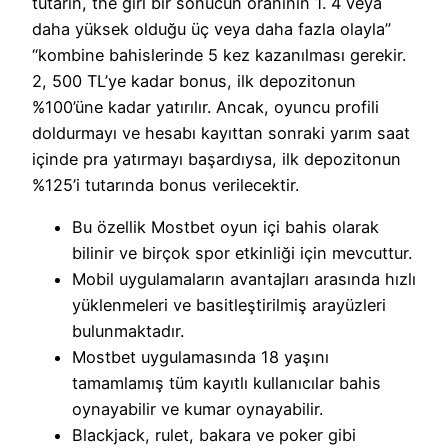
tutarın, the girl bir sonucun oranının 1. 4 veya
daha yüksek olduğu üç veya daha fazla olayla”
“kombine bahislerinde 5 kez kazanılması gerekir.
2, 500 TL’ye kadar bonus, ilk depozitonun
%100’üne kadar yatırılır. Ancak, oyuncu profili
doldurmayı ve hesabı kayıttan sonraki yarım saat
içinde pra yatırmayı başardıysa, ilk depozitonun
%125’i tutarında bonus verilecektir.
Bu özellik Mostbet oyun içi bahis olarak
bilinir ve birçok spor etkinliği için mevcuttur.
Mobil uygulamaların avantajları arasında hızlı
yüklenmeleri ve basitleştirilmiş arayüzleri
bulunmaktadır.
Mostbet uygulamasında 18 yaşını
tamamlamış tüm kayıtlı kullanıcılar bahis
oynayabilir ve kumar oynayabilir.
Blackjack, rulet, bakara ve poker gibi