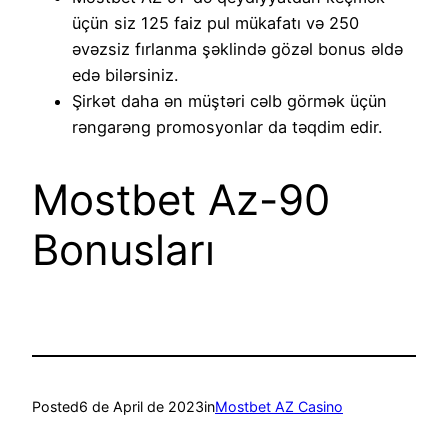
üçün siz 125 faiz pul mükafatı və 250
əvəzsiz fırlanma şəklində gözəl bonus əldə
edə bilərsiniz.
Şirkət daha ən müştəri cəlb görmək üçün
rəngarəng promosyonlar da təqdim edir.
Mostbet Az-90
Bonusları
Posted
6 de April de 2023
in
Mostbet AZ Casino