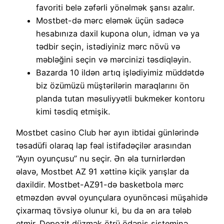
favoriti belə zəfərli yönəlmək şansı azalır.
Mostbet-də mərc eləmək üçün sadəcə
hesabınıza daxil kupona olun, idman və ya
tədbir seçin, istədiyiniz mərc növü və
məbləğini seçin və mərcinizi təsdiqləyin.
Bazarda 10 ildən artıq işlədiyimiz müddətdə
biz özümüzü müştərilərin maraqlarını ön
planda tutan məsuliyyətli bukmeker kontoru
kimi təsdiq etmişik.
Mostbet casino Club hər ayın ibtidai günlərində
təsadüfi olaraq lap fəal istifadəçilər arasından
“Ayın oyunçusu” nu seçir. Ən əla turnirlərdən
əlavə, Mostbet AZ 91 xəttinə kiçik yarışlar da
daxildir. Mostbet-AZ91-də basketbola mərc
etməzdən əvvəl oyunçulara oyunöncəsi müşahidə
çixarmaq tövsiyə olunur ki, bu da ən ara tələb
etmir. Depozit düzmək ötrü ödəniş sisteminə