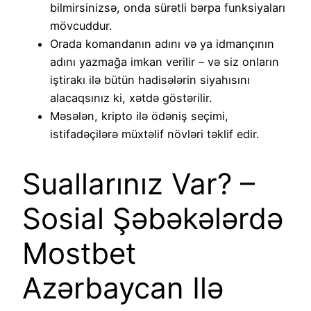
bilmirsinizsə, onda sürətli bərpa funksiyaları
mövcuddur.
Orada komandanın adını və ya idmançının
adını yazmağa imkan verilir – və siz onların
iştirakı ilə bütün hadisələrin siyahısını
alacaqsınız ki, xətdə göstərilir.
Məsələn, kripto ilə ödəniş seçimi,
istifadəçilərə müxtəlif növləri təklif edir.
Suallarınız Var? –
Sosial Şəbəkələrdə
Mostbet
Azərbaycan Ilə