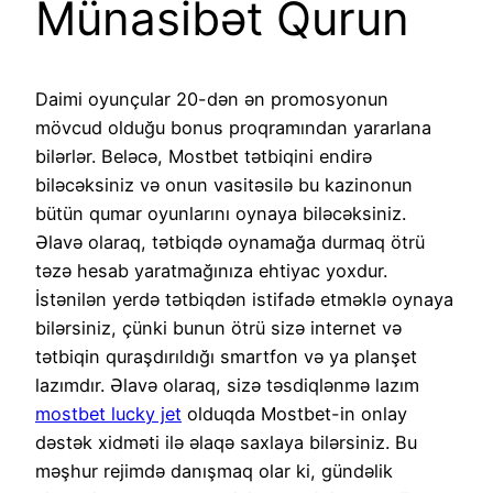
Münasibət Qurun
Daimi oyunçular 20-dən ən promosyonun
mövcud olduğu bonus proqramından yararlana
bilərlər. Beləcə, Mostbet tətbiqini endirə
biləcəksiniz və onun vasitəsilə bu kazinonun
bütün qumar oyunlarını oynaya biləcəksiniz.
Əlavə olaraq, tətbiqdə oynamağa durmaq ötrü
təzə hesab yaratmağınıza ehtiyac yoxdur.
İstənilən yerdə tətbiqdən istifadə etməklə oynaya
bilərsiniz, çünki bunun ötrü sizə internet və
tətbiqin quraşdırıldığı smartfon və ya planşet
lazımdır. Əlavə olaraq, sizə təsdiqlənmə lazım
mostbet lucky jet
olduqda Mostbet-in onlay
dəstək xidməti ilə əlaqə saxlaya bilərsiniz. Bu
məşhur rejimdə danışmaq olar ki, gündəlik