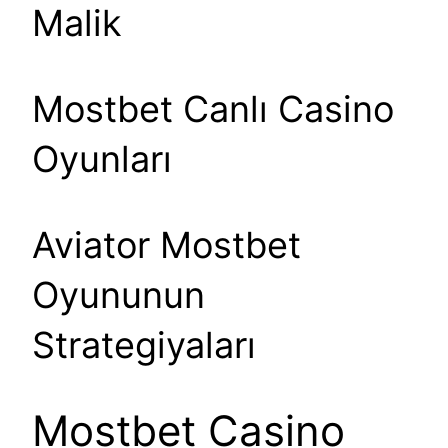
Malik
Mostbet Canlı Casino
Oyunları
Aviator Mostbet
Oyununun
Strategiyaları
Mostbet Casino