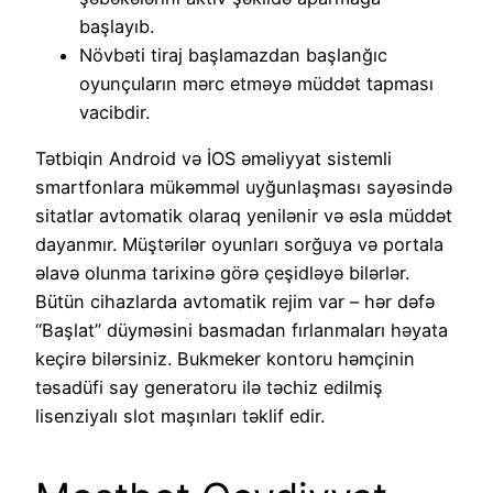
başlayıb.
Növbəti tiraj başlamazdan başlanğıc
oyunçuların mərc etməyə müddət tapması
vacibdir.
Tətbiqin Android və İOS əməliyyat sistemli
smartfonlara mükəmməl uyğunlaşması sayəsində
sitatlar avtomatik olaraq yenilənir və əsla müddət
dayanmır. Müştərilər oyunları sorğuya və portala
əlavə olunma tarixinə görə çeşidləyə bilərlər.
Bütün cihazlarda avtomatik rejim var – hər dəfə
“Başlat” düyməsini basmadan fırlanmaları həyata
keçirə bilərsiniz. Bukmeker kontoru həmçinin
təsadüfi say generatoru ilə təchiz edilmiş
lisenziyalı slot maşınları təklif edir.