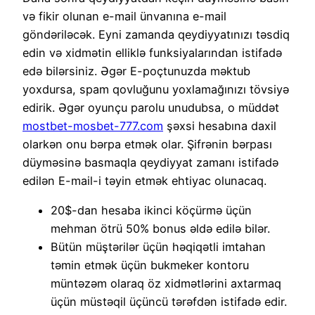
və fikir olunan e-mail ünvanına e-mail
göndəriləcək. Eyni zamanda qeydiyyatınızı təsdiq
edin və xidmətin elliklə funksiyalarından istifadə
edə bilərsiniz. Əgər E-poçtunuzda məktub
yoxdursa, spam qovluğunu yoxlamağınızı tövsiyə
edirik. Əgər oyunçu parolu unudubsa, o müddət
mostbet-mosbet-777.com
şəxsi hesabına daxil
olarkən onu bərpa etmək olar. Şifrənin bərpası
düyməsinə basmaqla qeydiyyat zamanı istifadə
edilən E-mail-i təyin etmək ehtiyac olunacaq.
20$-dan hesaba ikinci köçürmə üçün
mehman ötrü 50% bonus əldə edilə bilər.
Bütün müştərilər üçün həqiqətli imtahan
təmin etmək üçün bukmeker kontoru
müntəzəm olaraq öz xidmətlərini axtarmaq
üçün müstəqil üçüncü tərəfdən istifadə edir.