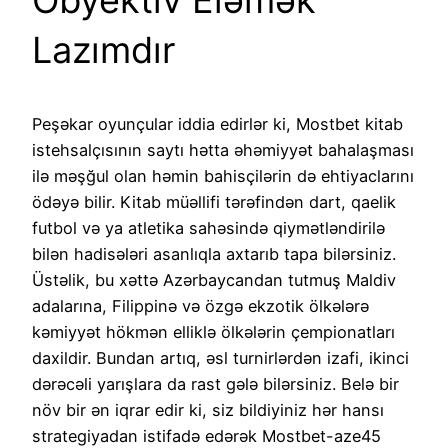
Obyektiv Eləmək
Lazımdır
Peşəkar oyunçular iddia edirlər ki, Mostbet kitab
istehsalçısının saytı hətta əhəmiyyət bahalaşması
ilə məşğul olan həmin bahisçilərin də ehtiyaclarını
ödəyə bilir. Kitab müəllifi tərəfindən dart, qaelik
futbol və ya atletika sahəsində qiymətləndirilə
bilən hadisələri asanlıqla axtarıb tapa bilərsiniz.
Üstəlik, bu xəttə Azərbaycandan tutmuş Maldiv
adalarına, Filippinə və özgə ekzotik ölkələrə
kəmiyyət hökmən elliklə ölkələrin çempionatları
daxildir. Bundan artıq, əsl turnirlərdən izafi, ikinci
dərəcəli yarışlara da rast gələ bilərsiniz. Belə bir
növ bir ən iqrar edir ki, siz bildiyiniz hər hansı
strategiyadan istifadə edərək Mostbet-aze45