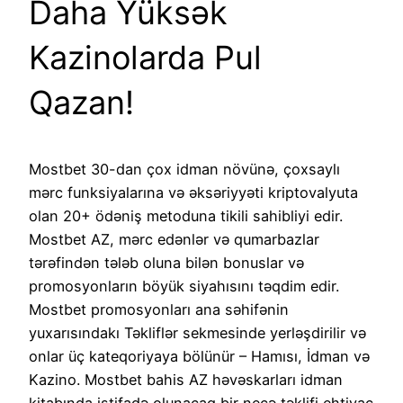
Daha Yüksək
Kazinolarda Pul
Qazan!
Mostbet 30-dan çox idman növünə, çoxsaylı
mərc funksiyalarına və əksəriyyəti kriptovalyuta
olan 20+ ödəniş metoduna tikili sahibliyi edir.
Mostbet AZ, mərc edənlər və qumarbazlar
tərəfindən tələb oluna bilən bonuslar və
promosyonların böyük siyahısını təqdim edir.
Mostbet promosyonları ana səhifənin
yuxarısındakı Təkliflər sekmesinde yerləşdirilir və
onlar üç kateqoriyaya bölünür – Hamısı, İdman və
Kazino. Mostbet bahis AZ həvəskarları idman