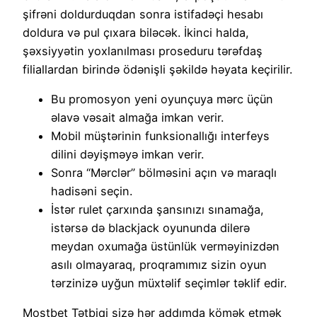
şifrəni doldurduqdan sonra istifadəçi hesabı
doldura və pul çıxara biləcək. İkinci halda,
şəxsiyyətin yoxlanılması proseduru tərəfdaş
filiallardan birində ödənişli şəkildə həyata keçirilir.
Bu promosyon yeni oyunçuya mərc üçün
əlavə vəsait almağa imkan verir.
Mobil müştərinin funksionallığı interfeys
dilini dəyişməyə imkan verir.
Sonra “Mərclər” bölməsini açın və maraqlı
hadisəni seçin.
İstər rulet çarxında şansınızı sınamağa,
istərsə də blackjack oyununda dilerə
meydan oxumağa üstünlük verməyinizdən
asılı olmayaraq, proqramımız sizin oyun
tərzinizə uyğun müxtəlif seçimlər təklif edir.
Mostbet Tətbiqi sizə hər addımda kömək etmək