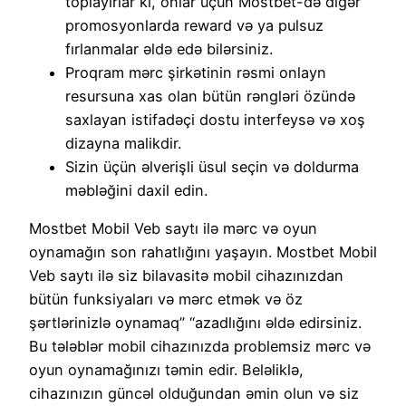
toplayırlar ki, onlar üçün Mostbet-də digər
promosyonlarda reward və ya pulsuz
fırlanmalar əldə edə bilərsiniz.
Proqram mərc şirkətinin rəsmi onlayn
resursuna xas olan bütün rəngləri özündə
saxlayan istifadəçi dostu interfeysə və xoş
dizayna malikdir.
Sizin üçün əlverişli üsul seçin və doldurma
məbləğini daxil edin.
Mostbet Mobil Veb saytı ilə mərc və oyun
oynamağın son rahatlığını yaşayın. Mostbet Mobil
Veb saytı ilə siz bilavasitə mobil cihazınızdan
bütün funksiyaları və mərc etmək və öz
şərtlərinizlə oynamaq” “azadlığını əldə edirsiniz.
Bu tələblər mobil cihazınızda problemsiz mərc və
oyun oynamağınızı təmin edir. Beləliklə,
cihazınızın güncəl olduğundan əmin olun və siz