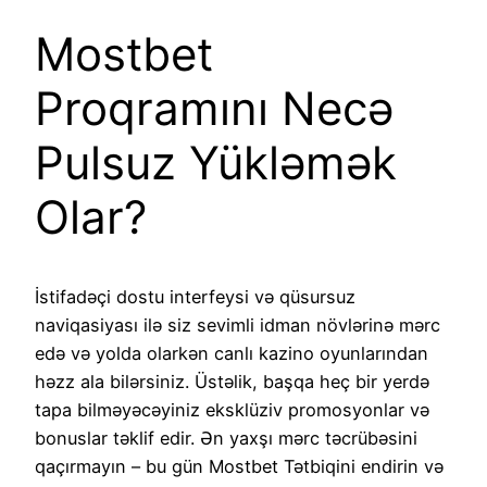
Mostbet
Proqramını Necə
Pulsuz Yükləmək
Olar?
İstifadəçi dostu interfeysi və qüsursuz
naviqasiyası ilə siz sevimli idman növlərinə mərc
edə və yolda olarkən canlı kazino oyunlarından
həzz ala bilərsiniz. Üstəlik, başqa heç bir yerdə
tapa bilməyəcəyiniz eksklüziv promosyonlar və
bonuslar təklif edir. Ən yaxşı mərc təcrübəsini
qaçırmayın – bu gün Mostbet Tətbiqini endirin və