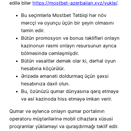
edilə bilər
https://mostbet-azerbaijan.xyz/yukle/
.
Bu seçimlərlə Mostbet Tətbiqi hər növ
mərcçi və oyunçu üçün bir şeyin olmasını
təmin edir.
Bütün promosyon və bonus təklifləri onlayn
kazinonun rəsmi onlayn resursunun ayrıca
bölməsində cəmləşmişdir.
Bütün vəsaitlər demək olar ki, dərhal oyun
hesabına köçürülür.
Ərizədə əmanəti doldurmaq üçün şəxsi
hesabınıza daxil olun.
Bu, özünüzü qumar dünyasına qərq etməyə
və əsl kazinoda hiss etməyə imkan verir.
Qumar və əyləncə onlayn qumar portalının
operatoru müştərilərinə mobil cihazlara xüsusi
proqramlar yükləməyi və quraşdırmağı təklif edir.