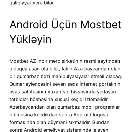
qalibiyyət verə bilər.
Android Üçün Mostbet
Yükləyin
Mostbet AZ indir mərc şirkətinin rəsmi saytından
olduqca asan ola bilər, lakin Azərbaycandan olan
bir qumarbaz bəzi manipulyasiyalar etməli olacaq.
Qumar əyləncəsini sevən şəxs İnternet portalının
əsas səhifəsinin yuxarı sol hissəsində yerləşən
tətbiqlər bölməsinə xüsusi keçidi izləməlidir.
Azərbaycandan olan qumarbaz mobil proqramlar
bölməsinə keçdikdən sonra Android loqosu
formasında olan düyməni sıxmalıdır. Bundan
sonra Android əməliyyat sistemində işləyən