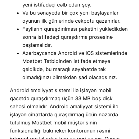
yeni istifadəçi cəlb edən şey.
Və bu sənayedə bir çox yeni başlayanlar
oyunun ilk günlərində cekpotu qazanırlar.
Faylların quraşdırılması paketini yüklədikdən
sonra istifadəçi quraşdırma prosesinə
başlamalıdır.
Azərbaycanda Android və iOS sistemlərində
Mostbet Tətbiqindən istifadə etməyə
gəldikdə, bu maraqlı səyahətdə tək
olmadığınızı bilməkdən şad olacaqsınız.
Android əməliyyat sistemi ilə işləyən mobil
qacetdə quraşdırmaq üçün 33 MB boş disk
sahəsi olmalıdır. Android əməliyyat sistemi ilə
işləyən cihazlarda quraşdırmaq üçün nəzərdə
tutulmuş Mostbet mobil müştərisinin
funksionallığı bukmeker kontorunun rəsmi
internet portalından heç də geri qalmır. Qumar