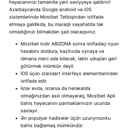
həyəcanınızı tamamilə yeni səviyyəyə qaldırın!
Azərbaycanda Google android və iOS
sistemlərində Mostbet Tətbiqindən istifadə
etməyə gəldikdə, bu maraqlı səyahətdə tək
olmadığınızı bilməkdən şad olacaqsınız.
Mostbet indir ARIZONA sonra istifadəçi oyun
hesabını doldura, kazinoda oynaya və
idmana mərc edə biləcək, lakin uduşları geri
götürmək mümkün deyil.
İOS üçün standart interfeys elementlərindən
istifadə edir.
İstər evdə, istərsə də hərəkətdə
olmağınızdan asılı olmayaraq, Mostbet Apk
bahis həyəcanını parmaklarınızın ucunda
saxlayır.
Ən populyar hadisələr üçün uzunyrounku
bahis bağlamaq mümkündür.