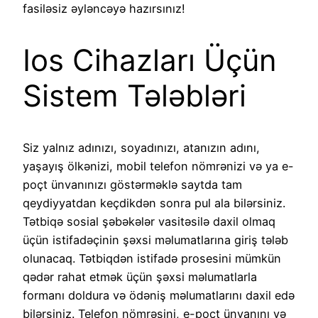
fasiləsiz əyləncəyə hazırsınız!
Ios Cihazları Üçün
Sistem Tələbləri
Siz yalnız adınızı, soyadınızı, atanızın adını,
yaşayış ölkənizi, mobil telefon nömrənizi və ya e-
poçt ünvanınızı göstərməklə saytda tam
qeydiyyatdan keçdikdən sonra pul ala bilərsiniz.
Tətbiqə sosial şəbəkələr vasitəsilə daxil olmaq
üçün istifadəçinin şəxsi məlumatlarına giriş tələb
olunacaq. Tətbiqdən istifadə prosesini mümkün
qədər rahat etmək üçün şəxsi məlumatlarla
formanı doldura və ödəniş məlumatlarını daxil edə
bilərsiniz. Telefon nömrəsini, e-poçt ünvanını və