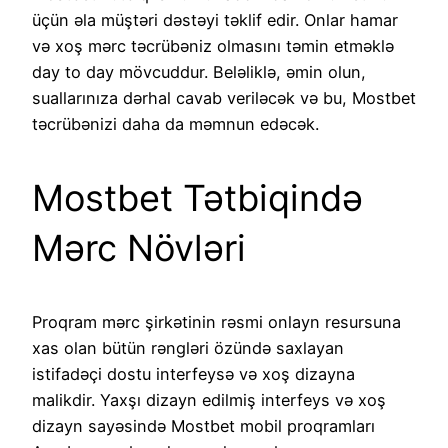
üçün əla müştəri dəstəyi təklif edir. Onlar hamar
və xoş mərc təcrübəniz olmasını təmin etməklə
day to day mövcuddur. Beləliklə, əmin olun,
suallarınıza dərhal cavab veriləcək və bu, Mostbet
təcrübənizi daha da məmnun edəcək.
Mostbet Tətbiqində
Mərc Növləri
Proqram mərc şirkətinin rəsmi onlayn resursuna
xas olan bütün rəngləri özündə saxlayan
istifadəçi dostu interfeysə və xoş dizayna
malikdir. Yaxşı dizayn edilmiş interfeys və xoş
dizayn sayəsində Mostbet mobil proqramları