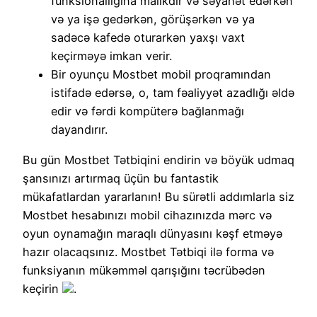
funksionallığına malikdir və səyahət edərkən
və ya işə gedərkən, görüşərkən və ya
sadəcə kafedə oturarkən yaxşı vaxt
keçirməyə imkan verir.
Bir oyunçu Mostbet mobil proqramından
istifadə edərsə, o, tam fəaliyyət azadlığı əldə
edir və fərdi kompüterə bağlanmağı
dayandırır.
Bu gün Mostbet Tətbiqini endirin və böyük udmaq
şansınızı artırmaq üçün bu fantastik
mükafatlardan yararlanın! Bu sürətli addımlarla siz
Mostbet hesabınızı mobil cihazınızda mərc və
oyun oynamağın maraqlı dünyasını kəşf etməyə
hazır olacaqsınız. Mostbet Tətbiqi ilə forma və
funksiyanın mükəmməl qarışığını təcrübədən
keçirin
.