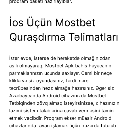
proqram paketi hazırlayıblar.
İos Üçün Mostbet
Quraşdırma Təlimatları
İstər evdə, istərsə də hərəkətdə olmağınızdan
asılı olmayaraq, Mostbet Apk bahis həyəcanını
parmaklarınızın ucunda saxlayır. Cəmi bir neçə
kliklə və siz oyundasınız, fərdi mərc
təcrübəsindən həzz almağa hazırsınız. Əgər siz
Azərbaycanda Android cihazınızda Mostbet
Tətbiqindən zövq almaq istəyirsinizsə, cihazınızın
lazımi sistem tələblərinə cavab verməsini təmin
etmək vacibdir. Proqram əksər müasir Android
cihazlarında rəvan işləmək üçün nəzərdə tutulub.