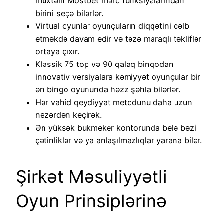
müxtəlif Mostbet mərc funksiyalarından
birini seçə bilərlər.
Virtual oyunlar oyunçuların diqqətini cəlb
etməkdə davam edir və təzə maraqlı təkliflər
ortaya çıxır.
Klassik 75 top və 90 qalaq binqodan
innovativ versiyalara kəmiyyət oyunçular bir
ən bingo oyununda həzz şəhla bilərlər.
Hər vahid qeydiyyat metodunu daha uzun
nəzərdən keçirək.
Ən yüksək bukmeker kontorunda belə bəzi
çətinliklər və ya anlaşılmazlıqlar yarana bilər.
Şirkət Məsuliyyətli
Oyun Prinsiplərinə