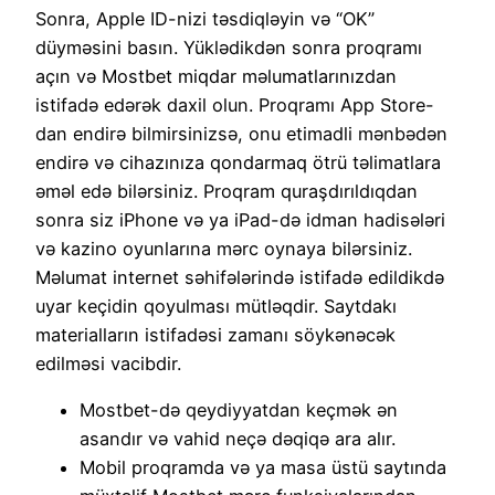
Sonra, Apple ID-nizi təsdiqləyin və “OK”
düyməsini basın. Yüklədikdən sonra proqramı
açın və Mostbet miqdar məlumatlarınızdan
istifadə edərək daxil olun. Proqramı App Store-
dan endirə bilmirsinizsə, onu etimadli mənbədən
endirə və cihazınıza qondarmaq ötrü təlimatlara
əməl edə bilərsiniz. Proqram quraşdırıldıqdan
sonra siz iPhone və ya iPad-də idman hadisələri
və kazino oyunlarına mərc oynaya bilərsiniz.
Məlumat internet səhifələrində istifadə edildikdə
uyar keçidin qoyulması mütləqdir. Saytdakı
materialların istifadəsi zamanı söykənəcək
edilməsi vacibdir.
Mostbet-də qeydiyyatdan keçmək ən
asandır və vahid neçə dəqiqə ara alır.
Mobil proqramda və ya masa üstü saytında