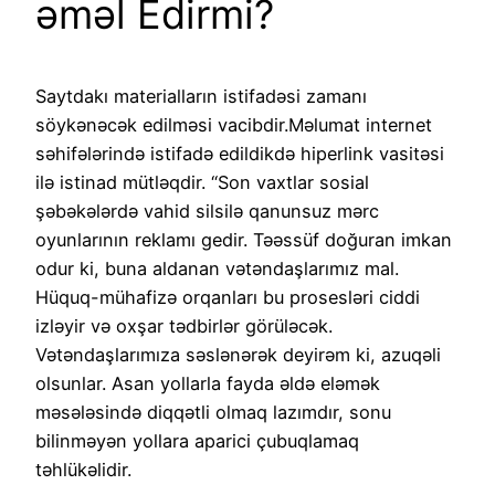
əməl Edirmi?
Saytdakı materialların istifadəsi zamanı
söykənəcək edilməsi vacibdir.Məlumat internet
səhifələrində istifadə edildikdə hiperlink vasitəsi
ilə istinad mütləqdir. “Son vaxtlar sosial
şəbəkələrdə vahid silsilə qanunsuz mərc
oyunlarının reklamı gedir. Təəssüf doğuran imkan
odur ki, buna aldanan vətəndaşlarımız mal.
Hüquq-mühafizə orqanları bu prosesləri ciddi
izləyir və oxşar tədbirlər görüləcək.
Vətəndaşlarımıza səslənərək deyirəm ki, azuqəli
olsunlar. Asan yollarla fayda əldə eləmək
məsələsində diqqətli olmaq lazımdır, sonu
bilinməyən yollara aparici çubuqlamaq
təhlükəlidir.