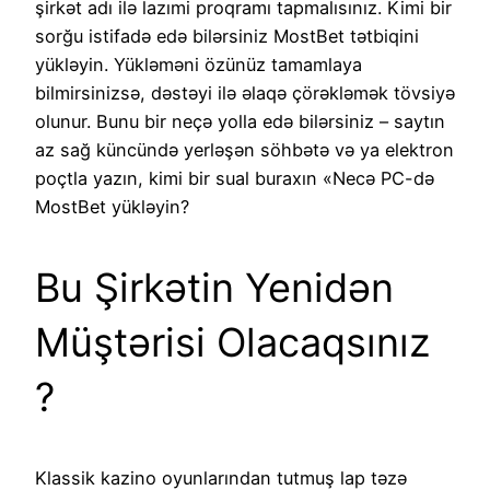
şirkət adı ilə lazımi proqramı tapmalısınız. Kimi bir
sorğu istifadə edə bilərsiniz MostBet tətbiqini
yükləyin. Yükləməni özünüz tamamlaya
bilmirsinizsə, dəstəyi ilə əlaqə çörəkləmək tövsiyə
olunur. Bunu bir neçə yolla edə bilərsiniz – saytın
az sağ küncündə yerləşən söhbətə və ya elektron
poçtla yazın, kimi bir sual buraxın «Necə PC-də
MostBet yükləyin?
Bu Şirkətin Yenidən
Müştərisi Olacaqsınız
?
Klassik kazino oyunlarından tutmuş lap təzə