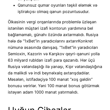
Qanunsuz qumar oyunları təşkil eləmək və
iştirakçısı olmaq qanun pozuntusudur.
Ölkəsinin vergi orqanlarında problemlə üzləşən
istənilən müştəri izafi kontorun yardımına bel
bağlamamalı, günahı özündə axtarmalıdı. Rusiya
hələ də “1xBet”in yaradıcılarını axtarırKonkret
nümunə əsasında danışaq. “1xBet”in yaradıcıları
Semioxin, Kazorin və Karşkov qeyri-qanuni yolla
63 milyard rubldan izafi para qazanıb. Hər üçü
Rusiya vətəndaşlığı ilə yanaşı, Kipr vətəndaşlığına
da malikdi və indi beynəlxalq axtarışdadılar.
Məsələn, istifadəçiyə 100 manat “xoş gəldin”
bonusu verirlər. Yəni 100 manat bonus götürmək
istəyən adam 1000 manat yatırmalıdı.