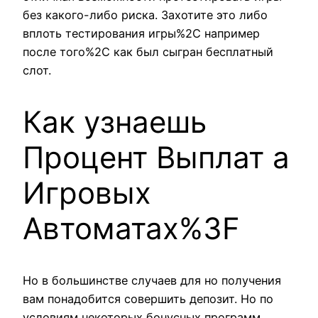
без какого-либо риска. Захотите это либо
вплоть тестирования игры%2C например
после того%2C как был сыгран бесплатный
слот.
Как узнаешь
Процент Выплат а
Игровых
Автоматах%3F
Но в большинстве случаев для но получения
вам понадобится совершить депозит. Но по
условиям некоторых бонусных программ