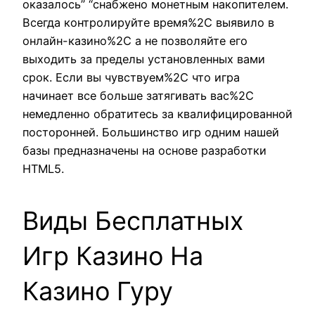
оказалось” “снабжено монетным накопителем.
Всегда контролируйте время%2C выявило в
онлайн-казино%2C а не позволяйте его
выходить за пределы установленных вами
срок. Если вы чувствуем%2C что игра
начинает все больше затягивать вас%2C
немедленно обратитесь за квалифицированной
посторонней. Большинство игр одним нашей
базы предназначены на основе разработки
HTML5.
Виды Бесплатных
Игр Казино На
Казино Гуру