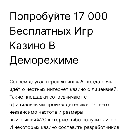
Попробуйте 17 000
Бесплатных Игр
Казино В
Деморежиме
Совсем другая перспектива%2C когда речь
идёт о честных интернет казино с лицензией.
Такие площадки сотрудничают с
официальными производителями. От него
независимо частота и размеры
выигрышей%2C которые либо получить игрок.
И некоторых казино составить разработчиков