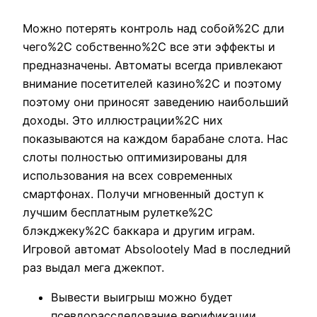
Можно потерять контроль над собой%2C дли
чего%2C собственно%2C все эти эффекты и
предназначены. Автоматы всегда привлекают
внимание посетителей казино%2C и поэтому
поэтому они приносят заведению наибольший
доходы. Это иллюстрации%2C них
показываются на каждом барабане слота. Нас
слоты полностью оптимизированы для
использования на всех современных
смартфонах. Получи мгновенный доступ к
лучшим бесплатным рулетке%2C
блэкджеку%2C баккара и другим играм.
Игровой автомат Absolootely Mad в последний
раз выдал мега джекпот.
Вывести выигрыш можно будет
псевдорасследование верификации