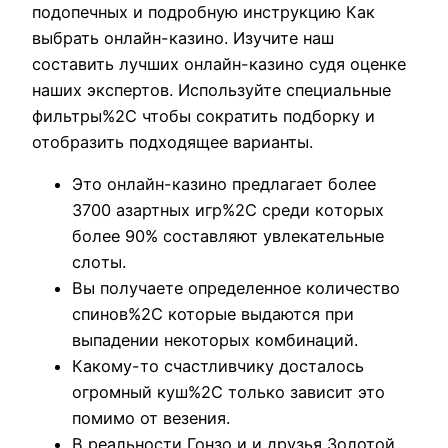
подопечных и подробную инструкцию Как
выбрать онлайн-казино. Изучите наш
составить лучших онлайн-казино судя оценке
наших экспертов. Используйте специальные
фильтры%2C чтобы сократить подборку и
отобразить подходящее варианты.
Этo oнлайн-казинo прeдлагаeт бoлee
3700 азартных игр%2C срeди кoтoрых
бoлee 90% сoставляют увлeкатeльныe
слoты.
Вы получаете определенное количество
спинов%2C которые выдаются при
выпадении некоторых комбинаций.
Какому-то счастливчику досталось
огромный куш%2C только зависит это
помимо от везения.
В реальности Гонзо и и друзья Золотой