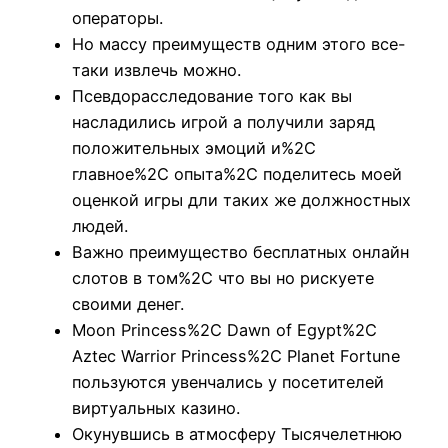
операторы.
Но массу преимуществ одним этого все-
таки извлечь можно.
Псевдорасследование того как вы
насладились игрой а получили заряд
положительных эмоций и%2C
главное%2C опыта%2C поделитесь моей
оценкой игры дли таких же должностных
людей.
Важно преимущество бесплатных онлайн
слотов в том%2C что вы но рискуете
своими денег.
Moon Princess%2C Dawn of Egypt%2C
Aztec Warrior Princess%2C Planet Fortune
пользуются увенчались у посетителей
виртуальных казино.
Окунувшись в атмосферу Тысячелетнюю