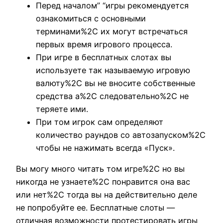
Перед началом” “игры рекомендуется
ознакомиться с основными
терминами%2C их могут встречаться
первых время игрового процесса.
При игре в бесплатных слотах вы
используете так называемую игровую
валюту%2C вы не вносите собственные
средства а%2C следовательно%2C не
теряете ими.
При том игрок сам определяют
количество раундов со автозапуском%2C
чтобы не нажимать всегда «Пуск».
Вы могу много читать том игре%2C но вы
никогда не узнаете%2C понравится она вас
или нет%2C тогда вы на действительно деле
не попробуйте ее. Бесплатные слоты —
отличная возможности протестировать игры