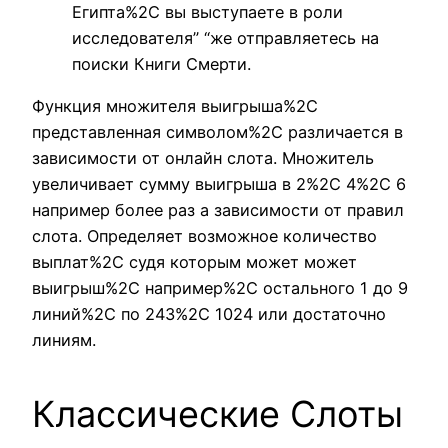
Египта%2C вы выступаете в роли
исследователя” “же отправляетесь на
поиски Книги Смерти.
Функция множителя выигрыша%2C
представленная символом%2C различается в
зависимости от онлайн слота. Множитель
увеличивает сумму выигрыша в 2%2C 4%2C 6
например более раз а зависимости от правил
слота. Определяет возможное количество
выплат%2C судя которым может может
выигрыш%2C например%2C остального 1 до 9
линий%2C по 243%2C 1024 или достаточно
линиям.
Классические Слоты