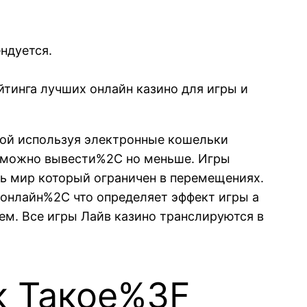
ндуется.
тинга лучших онлайн казино для игры и
ной используя электронные кошельки
 можно вывести%2C но меньше. Игры
ь мир который ограничен в перемещениях.
онлайн%2C что определяет эффект игры а
ем. Все игры Лайв казино транслируются в
к Такое%3F