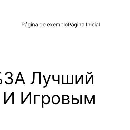
Página de exemplo
Página Inicial
%3A Лучший
и И Игровым