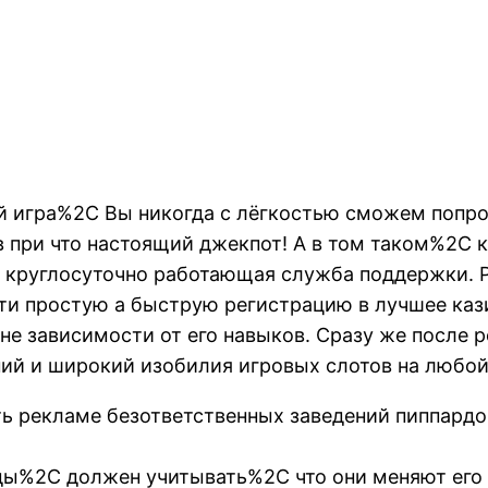
й игра%2C Вы никогда с лёгкостью сможем попро
при что настоящий джекпот! А в том таком%2C ко
 круглосуточно работающая служба поддержки.
ти простую а быструю регистрацию в лучшее каз
е зависимости от его навыков. Сразу же после 
ний и широкий изобилия игровых слотов на любой
ть рекламе безответственных заведений пиппард
ы%2C должен учитывать%2C что они меняют его I