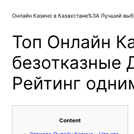
Онлайн Казино в Казахстане%3A Лучший выб
Топ Онлайн К
безотказные 
Рейтинг одни
Content