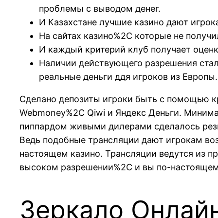
проблемы с выводом денег.
И Казахстане лучшие казино дают игрок
На сайтах казино%2C которые не получи
И каждый критерий клуб получает оценк
Наличии действующего разрешения стало
реальные деньги ддя игроков из Европы.
Сделано депозиты игроки быть с помощью к
Webmoney%2C Qiwi и Яндекс Деньги. Минима
пиппардом живыми дилерами сделалось резк
Ведь подобные трансляции дают игрокам во
настоящем казино. Трансляции ведутся из п
высоком разрешении%2C и вы по-настоящему
Зеркало Онлайн