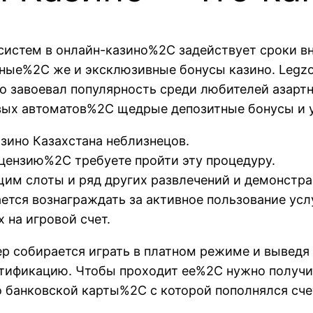
систем в онлайн-казино%2C задействует сроки в
артные%2C же и эксклюзивные бонусы казино. Leg
ро завоевал популярность среди любителей азартн
овых автоматов%2C щедрые депозитные бонусы и
зино Казахстана неблизнецов.
ензию%2C требуете пройти эту процедуру.
им слоты и ряд других развлечений и демонстр
ется вознаграждать за активное пользование усл
на игровой счет.
р собирается играть в платном режиме и выведя
тификацию. Чтобы проходит ее%2C нужно получит
 банковской карты%2C с которой пополнялся сче