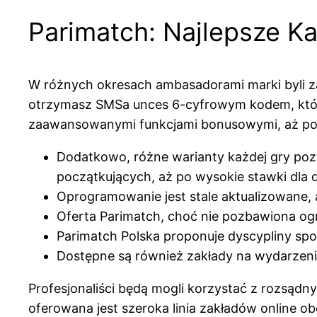
Parimatch: Najlepsze Ka
W różnych okresach ambasadorami marki byli z
otrzymasz SMSa unces 6-cyfrowym kodem, któr
zaawansowanymi funkcjami bonusowymi, aż po p
Dodatkowo, różne warianty każdej gry pozw
początkujących, aż po wysokie stawki dla
Oprogramowanie jest stale aktualizowane, 
Oferta Parimatch, choć nie pozbawiona ogr
Parimatch Polska proponuje dyscypliny spor
Dostępne są również zakłady na wydarzenia 
Profesjonaliści będą mogli korzystać z rozsądn
oferowana jest szeroka linia zakładów online 