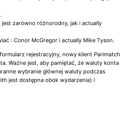
.
est zarówno różnorodny, jak i actually
ać : Conor McGregor i actually Mike Tyson.
ormularz rejestracyjny, nowy klient Parimatch
ta. Ważne jest, aby pamiętać, że waluty konta
taranne wybranie głównej waluty podczas
with jest dostępna obok wydarzenia) i