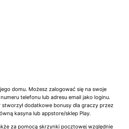
swojego domu. Możesz zalogować się na swoje
umeru telefonu lub adresu email jako loginu.
er stworzył dodatkowe bonusy dla graczy przez
łówną kasyna lub appstore/sklep Play.
także za pomocą skrzynki pocztowej względnie