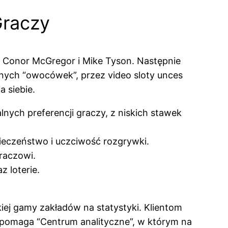
Graczy
 Conor McGregor i Mike Tyson. Następnie
ych “owocówek”, przez video sloty unces
 siebie.
ych preferencji graczy, z niskich stawek
pieczeństwo i uczciwość rozgrywki.
raczowi.
z loterie.
iej gamy zakładów na statystyki. Klientom
 pomaga “Centrum analityczne”, w którym na