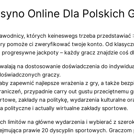
syno Online Dla Polskich 
awodnicy, których keineswegs trzeba przedstawiać :
y pomoże ci zweryfikować twoje konto. Od klasyczn
rogresywne jackpoty – każdy gracz znajdzie coś dla
alają na dostosowanie doświadczenia do indywidualn
 doświadczonych graczy.
aby zapewnić najlepsze wrażenia z gry, a także bez
aniczeń, przypadnie carry out gustu przeciętnemu g
towe, zakłady na politykę, wydarzenia kulturalne ora
polityczne i actually wirtualne zakłady sportowe.
ych limitów na główne wydarzenia i wybierać z szerok
obejmująca prawie 20 dyscyplin sportowych. Graczom