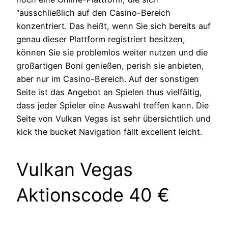
“ausschließlich auf den Casino-Bereich
konzentriert. Das heißt, wenn Sie sich bereits auf
genau dieser Plattform registriert besitzen,
können Sie sie problemlos weiter nutzen und die
großartigen Boni genießen, perish sie anbieten,
aber nur im Casino-Bereich. Auf der sonstigen
Seite ist das Angebot an Spielen thus vielfältig,
dass jeder Spieler eine Auswahl treffen kann. Die
Seite von Vulkan Vegas ist sehr übersichtlich und
kick the bucket Navigation fällt excellent leicht.
Vulkan Vegas
Aktionscode 40 €