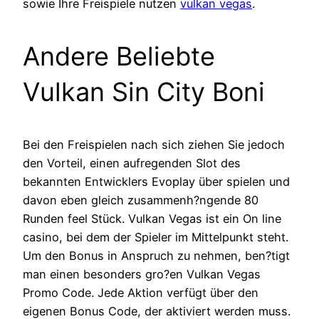
sowie Ihre Freispiele nutzen
vulkan vegas
.
Andere Beliebte
Vulkan Sin City Boni
Bei den Freispielen nach sich ziehen Sie jedoch
den Vorteil, einen aufregenden Slot des
bekannten Entwicklers Evoplay über spielen und
davon eben gleich zusammenh?ngende 80
Runden feel Stück. Vulkan Vegas ist ein On line
casino, bei dem der Spieler im Mittelpunkt steht.
Um den Bonus in Anspruch zu nehmen, ben?tigt
man einen besonders gro?en Vulkan Vegas
Promo Code. Jede Aktion verfügt über den
eigenen Bonus Code, der aktiviert werden muss.