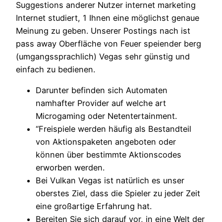
Suggestions anderer Nutzer internet marketing
Internet studiert, 1 Ihnen eine möglichst genaue
Meinung zu geben. Unserer Postings nach ist
pass away Oberfläche von Feuer speiender berg
(umgangssprachlich) Vegas sehr günstig und
einfach zu bedienen.
Darunter befinden sich Automaten
namhafter Provider auf welche art
Microgaming oder Netentertainment.
“Freispiele werden häufig als Bestandteil
von Aktionspaketen angeboten oder
können über bestimmte Aktionscodes
erworben werden.
Bei Vulkan Vegas ist natürlich es unser
oberstes Ziel, dass die Spieler zu jeder Zeit
eine großartige Erfahrung hat.
Bereiten Sie sich darauf vor, in eine Welt der