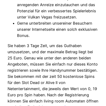
anregenden Anreize einzutauchen und das
Potenzial für ein verbessertes Spielerlebnis
unter Vulkan Vegas freizusetzen.
Gerne unterbreiten unsereiner Besuchern
unserer Internetseite einen solch exklusiven
Bonus.
Sie haben 3 Tage Zeit, um das Guthaben
umzusetzen, und der maximale Betrag liegt bei
25 Euro. Genau wie unter den anderen beiden
Angeboten, müssen Sie einfach nur dieses Konto
registrieren sowie Ihre Handynummer bestätigen.
Sie bekommen mit der zeit 50 kostenlose Spins
für den Slot Dead or Alive II von
Netentertainment, die jeweils den Wert von 0, 19
Euro pro Spin haben. Nach der Registrierung
können Sie einfach living room Automaten öffnen