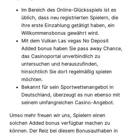
Im Bereich des Online-Glücksspiels ist es
üblich, dass neu registrierten Spielern, die
ihre erste Einzahlung getätigt haben, ein
Willkommensbonus gewährt wird.
Mit dem Vulkan Las vegas No Deposit
Added bonus haben Sie pass away Chance,
das Casinoportal unverbindlich zu
untersuchen und herauszufinden,
hinsichtlich Sie dort regelmäßig spielen
möchten.
Bekannt für sein Sportwettenangebot in
Deutschland, überzeugt es nun ebenso mit
seinem umfangreichen Casino-Angebot.
Umso mehr freuen wir uns, Spielern einen
solchen Added bonus verfügbar machen zu
können. Der Reiz bei diesem Bonusguthaben in