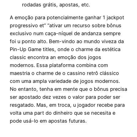
rodadas grátis, apostas, etc.
A emoção para potencialmente ganhar 1 jackpot
progressivo et” “ativar um recurso sobre bônus
exclusivo num caça-níquel de andanza sempre
foi u ponto alto. Bem-vindo ao mundo viveza da
Pin-Up Game titles, onde o charme da estética
classic encontra an emoção dos jogos
modernos. Essa plataforma combina com
maestria o charme de o cassino retrô clássico
com uma ampla variedade de jogos modernos.
No entanto, tenha em mente que o bônus precisa
ser apostado dez vezes o valor para poder ser
resgatado. Mas, em troca, u jogador recebe para
volta uma part do dinheiro que se necesita e
pode usá-lo em apostas futuras.