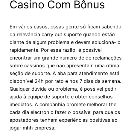
Casino Com Bônus
Em vários casos, essas gente só ficam sabendo
da relevância carry out suporte quando estão
diante de algum problema e devem solucioná-lo
rapidamente. Por essa razão, é possível
encontrar um grande número de de reclamações
sobre cassinos que não apresentam uma ótima
seção de suporte. A aba para atendimento está
disponível 24h por rato e nos 7 dias da semana.
Qualquer dúvida ou problema, é possível pedir
ajuda à equipe de suporte e obter conselhos
imediatos. A companhia promete melhorar the
cada dia electronic fazer o possível para que os
apostadores tenham experiências positivas ao
jogar mhh empresa.