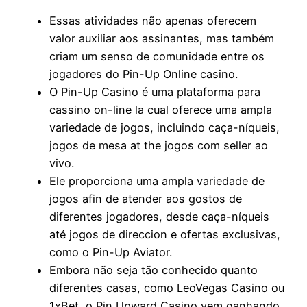
Essas atividades não apenas oferecem
valor auxiliar aos assinantes, mas também
criam um senso de comunidade entre os
jogadores do Pin-Up Online casino.
O Pin-Up Casino é uma plataforma para
cassino on-line la cual oferece uma ampla
variedade de jogos, incluindo caça-níqueis,
jogos de mesa at the jogos com seller ao
vivo.
Ele proporciona uma ampla variedade de
jogos afin de atender aos gostos de
diferentes jogadores, desde caça-níqueis
até jogos de direccion e ofertas exclusivas,
como o Pin-Up Aviator.
Embora não seja tão conhecido quanto
diferentes casas, como LeoVegas Casino ou
1xBet, o Pin Upward Casino vem ganhando