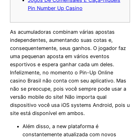
Jogos De Comensales E Caça-níqueis
Pin Number Up Casino
As acumuladoras combinam várias apostas
independentes, aumentando suas cotas e,
consequentemente, seus ganhos. O jogador faz
uma pequenan aposta em vários eventos
esportivos e espera ganhar cada um deles.
Infelizmente, no momento o Pin-Up Online
casino Brasil não conta com seu aplicativo. Mas
não se preocupe, pois você sempre pode usar a
versão mobile do site! Não importa qual
dispositivo você usa iOS systems Android, pois u
site está disponível em ambos.
Além disso, a new plataforma é
constantemente atualizada com novos