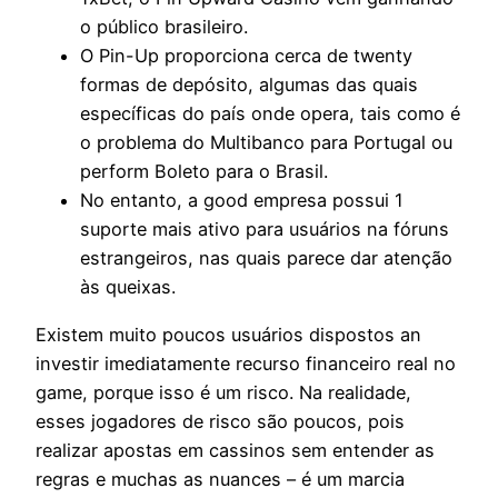
o público brasileiro.
O Pin-Up proporciona cerca de twenty
formas de depósito, algumas das quais
específicas do país onde opera, tais como é
o problema do Multibanco para Portugal ou
perform Boleto para o Brasil.
No entanto, a good empresa possui 1
suporte mais ativo para usuários na fóruns
estrangeiros, nas quais parece dar atenção
às queixas.
Existem muito poucos usuários dispostos an
investir imediatamente recurso financeiro real no
game, porque isso é um risco. Na realidade,
esses jogadores de risco são poucos, pois
realizar apostas em cassinos sem entender as
regras e muchas as nuances – é um marcia