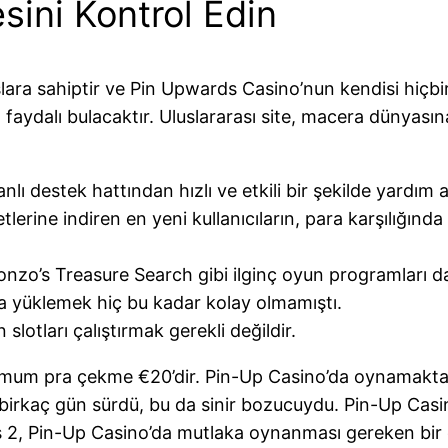
sini Kontrol Edin
slara sahiptir ve Pin Upwards Casino’nun kendisi hiçbi
 faydalı bulacaktır. Uluslararası site, macera dünyası
 destek hattından hızlı ve etkili bir şekilde yardım ala
lerine indiren en yeni kullanıcıların, para karşılığınd
nzo’s Treasure Search gibi ilginç oyun programları d
a yüklemek hiç bu kadar kolay olmamıştı.
lotları çalıştırmak gerekli değildir.
imum pra çekme €20’dir. Pin-Up Casino’da oynamakta
birkaç gün sürdü, bu da sinir bozucuydu. Pin-Up Casi
ods 2, Pin-Up Casino’da mutlaka oynanması gereken bir