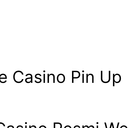
e Casino Pin Up