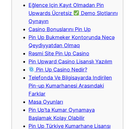
Eğlence Için Kayıt Olmadan Pin
Upwards Ücretsiz
Demo Slotlarını
Oynayın
Casino Bonuslarını Pin Up
Pin Up Bukmeker Kontorunda Necə
Qeydi̇yyatdan Olmaq
Rəsmi Site Pin Up Casino
Pin Upward Casino Lisanslı Yazılım
Pin Up Casino Nedir?
Telefonda Ve Bilgisayarda Indirilen
Pin-up Kumarhanesi Arasındaki
Farklar
Masa Oyunları
Pin Up’ta Kumar Oynamaya
Başlamak Kolay Olabilir
Pin Up Türkiye Kumarhane Lisansı