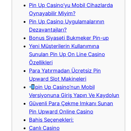
Pin Up Casino’yu Mobil Cihazlarda
Oynayabilir Miyim?
Pin Up Casino Uygulamalarının
Dezavantajları?
Bonus Siyasəti Bukmeker Pin-up
Yeni Müşterilerin Kullanımına
Sunulan Pin Up On Line Casino
Özellikleri
Para Yatırmadan Ücretsiz Pin
Upward Slot Makineleri
pin Up Casino’nun Mobil
Versiyonuna Giriş Yapın Ve Kaydolun
Güvenli Para Çekme Imkanı Sunan
Pin Upward Online Casino
Bahis Seçenekleri:
Canlı Casino