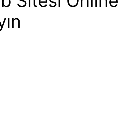
 Sitesi Online
yın