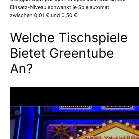
Einsatz-Niveau schwankt je Spielautomat
zwischen 0,01 € und 0,50 €.
Welche Tischspiele
Bietet Greentube
An?