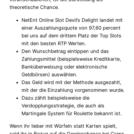
theoretische Chance.
NetEnt Online Slot Devil’s Delight landet mit
einer Auszahlungsquote von 97,60 percent
bei uns auf dem drittem Platz der Top Slots
mit den besten RTP Werten.
Den Wunschbetrag eintippen und das
Zahlungsmittel (beispielsweise Kreditkarte,
Banküberweisung oder elektronische
Geldbörsen) auswählen.
Das Geld wird mit der Methode ausgezahlt,
mit der die Einzahlung vorgenommen wurde.
Dazu zählt beispielsweise die
Verdopplungsstrategie, die auch als
Martingale System für Roulette bekannt ist.
Wenn ihr lieber mit Würfeln statt Karten spielt,
seid ihr in Bezug auf die Gewinnchance bei Craps