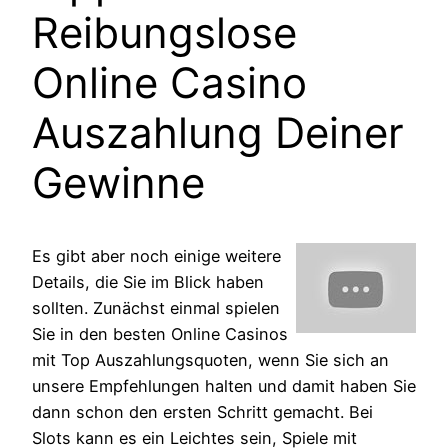
Reibungslose
Online Casino
Auszahlung Deiner
Gewinne
Es gibt aber noch einige weitere
Details, die Sie im Blick haben
sollten. Zunächst einmal spielen
Sie in den besten Online Casinos
mit Top Auszahlungsquoten, wenn Sie sich an
unsere Empfehlungen halten und damit haben Sie
dann schon den ersten Schritt gemacht. Bei
Slots kann es ein Leichtes sein, Spiele mit