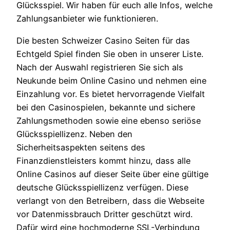
Glücksspiel. Wir haben für euch alle Infos, welche
Zahlungsanbieter wie funktionieren.
Die besten Schweizer Casino Seiten für das
Echtgeld Spiel finden Sie oben in unserer Liste.
Nach der Auswahl registrieren Sie sich als
Neukunde beim Online Casino und nehmen eine
Einzahlung vor. Es bietet hervorragende Vielfalt
bei den Casinospielen, bekannte und sichere
Zahlungsmethoden sowie eine ebenso seriöse
Glücksspiellizenz. Neben den
Sicherheitsaspekten seitens des
Finanzdienstleisters kommt hinzu, dass alle
Online Casinos auf dieser Seite über eine gültige
deutsche Glücksspiellizenz verfügen. Diese
verlangt von den Betreibern, dass die Webseite
vor Datenmissbrauch Dritter geschützt wird.
Dafür wird eine hochmoderne SSL-Verbindung