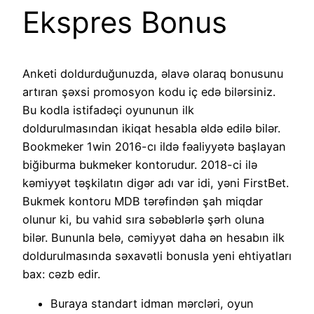
Ekspres Bonus
Anketi doldurduğunuzda, əlavə olaraq bonusunu
artıran şəxsi promosyon kodu iç edə bilərsiniz.
Bu kodla istifadəçi oyununun ilk
doldurulmasından ikiqat hesabla əldə edilə bilər.
Bookmeker 1win 2016-cı ildə fəaliyyətə başlayan
biğiburma bukmeker kontorudur. 2018-ci ilə
kəmiyyət təşkilatın digər adı var idi, yəni FirstBet.
Bukmek kontoru MDB tərəfindən şah miqdar
olunur ki, bu vahid sıra səbəblərlə şərh oluna
bilər. Bununla belə, cəmiyyət daha ən hesabın ilk
doldurulmasında səxavətli bonusla yeni ehtiyatları
bax: cəzb edir.
Buraya standart idman mərcləri, oyun