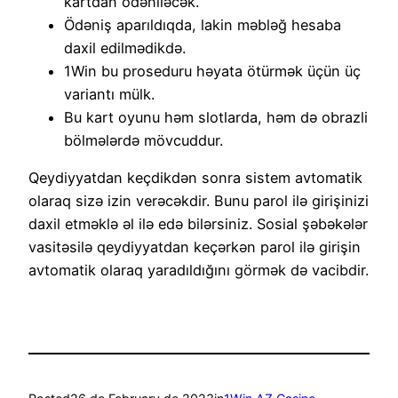
kartdan ödəniləcək.
Ödəniş aparıldıqda, lakin məbləğ hesaba
daxil edilmədikdə.
1Win bu proseduru həyata ötürmək üçün üç
variantı mülk.
Bu kart oyunu həm slotlarda, həm də obrazli
bölmələrdə mövcuddur.
Qeydiyyatdan keçdikdən sonra sistem avtomatik
olaraq sizə izin verəcəkdir. Bunu parol ilə girişinizi
daxil etməklə əl ilə edə bilərsiniz. Sosial şəbəkələr
vasitəsilə qeydiyyatdan keçərkən parol ilə girişin
avtomatik olaraq yaradıldığını görmək də vacibdir.