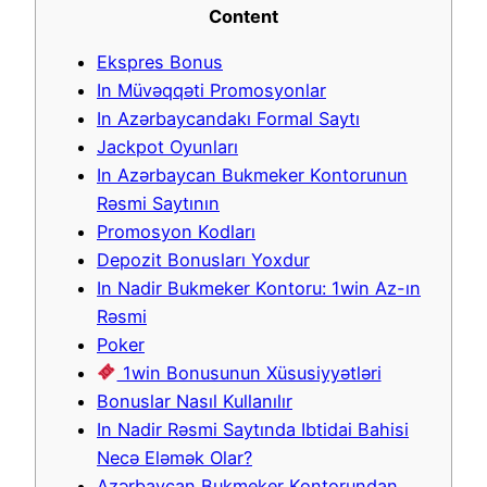
Content
Ekspres Bonus
In Müvəqqəti Promosyonlar
In Azərbaycandakı Formal Saytı
Jackpot Oyunları
In Azərbaycan Bukmeker Kontorunun
Rəsmi Saytının
Promosyon Kodları
Depozit Bonusları Yoxdur
In Nadir Bukmeker Kontoru: 1win Az-ın
Rəsmi
Poker
1win Bonusunun Xüsusiyyətləri
Bonuslar Nasıl Kullanılır
In Nadir Rəsmi Saytında Ibtidai Bahisi
Necə Eləmək Olar?
Azərbaycan Bukmeker Kontorundan