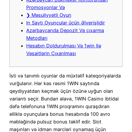
Promosyonlar Və
❯ Məsuliyyətli Oyun
In Saytı Oyunçular üçün Əlverişlidir
Azərbaycanda Depozit Və çıxarma
Metodları
Hesabın Doldurulması Və 1win Ilə
Vəsaitlərin Çıxarılması
İsti və tanımlı oyunlar da müxtəlif kateqoriyalarda
vurğulanır. Hər kəs rəsmi 1WIN saytında
qeydiyyatdan keçmək üçün özünə uyğun olan
variantı seçir. Bundan əlavə, 1WIN Casino ibtidai
dəfə telefonuna 1WIN proqramını quraşdıran
elliklə oyunçulara bonus hesabında 100 avro
məbləğində pulsuz bonus təklif edir. Slot
maşınları və idman mərcləri oynamaq üçün