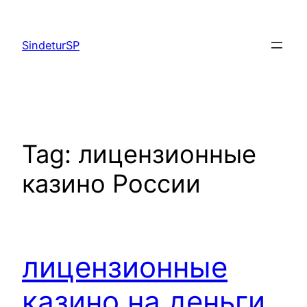
Skip
to
SindeturSP
content
Tag:
лицензионные
казино России
лицензионные
казино на деньги