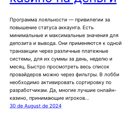
Программа лояльности — привилегии за
повышение статуса аккаунта. Есть
минимальные и максимальные значения для
депозита и вывода. Они применяются к одной
транзакции через различные платежные
системы, для их суммы за день, неделю и
месяц. Быстро просмотреть весь список
провайдеров можно через фильтры. В лобби
необходимо активировать сортировку по
разработчикам. Да, многие лучшие онлайн-
казино, принимающие игроков…
30 de August de 2024