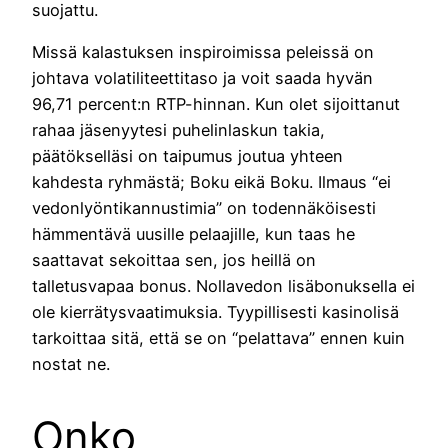
suojattu.
Missä kalastuksen inspiroimissa peleissä on
johtava volatiliteettitaso ja voit saada hyvän
96,71 percent:n RTP-hinnan. Kun olet sijoittanut
rahaa jäsenyytesi puhelinlaskun takia,
päätökselläsi on taipumus joutua yhteen
kahdesta ryhmästä; Boku eikä Boku. Ilmaus “ei
vedonlyöntikannustimia” on todennäköisesti
hämmentävä uusille pelaajille, kun taas he
saattavat sekoittaa sen, jos heillä on
talletusvapaa bonus. Nollavedon lisäbonuksella ei
ole kierrätysvaatimuksia. Tyypillisesti kasinolisä
tarkoittaa sitä, että se on “pelattava” ennen kuin
nostat ne.
Onko