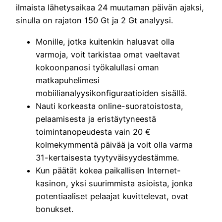
ilmaista lähetysaikaa 24 muutaman päivän ajaksi,
sinulla on rajaton 150 Gt ja 2 Gt analyysi.
Monille, jotka kuitenkin haluavat olla
varmoja, voit tarkistaa omat vaeltavat
kokoonpanosi työkalullasi oman
matkapuhelimesi
mobiilianalyysikonfiguraatioiden sisällä.
Nauti korkeasta online-suoratoistosta,
pelaamisesta ja eristäytyneestä
toimintanopeudesta vain 20 €
kolmekymmentä päivää ja voit olla varma
31-kertaisesta tyytyväisyydestämme.
Kun päätät kokea paikallisen Internet-
kasinon, yksi suurimmista asioista, jonka
potentiaaliset pelaajat kuvittelevat, ovat
bonukset.