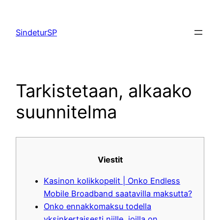
Skip
to
SindeturSP
content
Tarkistetaan, alkaako
suunnitelma
Viestit
Kasinon kolikkopelit | Onko Endless
Mobile Broadband saatavilla maksutta?
Onko ennakkomaksu todella
yksinkertaisesti niille, joilla on