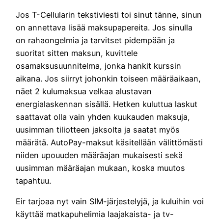
Jos T-Cellularin tekstiviesti toi sinut tänne, sinun
on annettava lisää maksupapereita. Jos sinulla
on rahaongelmia ja tarvitset pidempään ja
suoritat sitten maksun, kuvittele
osamaksusuunnitelma, jonka hankit kurssin
aikana. Jos siirryt johonkin toiseen määräaikaan,
näet 2 kulumaksua velkaa alustavan
energialaskennan sisällä. Hetken kuluttua laskut
saattavat olla vain yhden kuukauden maksuja,
uusimman tiliotteen jaksolta ja saatat myös
määrätä. AutoPay-maksut käsitellään välittömästi
niiden upouuden määräajan mukaisesti sekä
uusimman määräajan mukaan, koska muutos
tapahtuu.
Eir tarjoaa nyt vain SIM-järjestelyjä, ja kuluihin voi
käyttää matkapuhelimia laajakaista- ja tv-