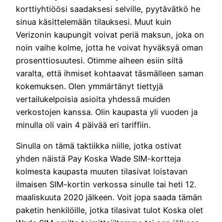
korttiyhtiöösi saadaksesi selville, pyytävätkö he
sinua käsittelemään tilauksesi. Muut kuin
Verizonin kaupungit voivat periä maksun, joka on
noin vaihe kolme, jotta he voivat hyväksyä oman
prosenttiosuutesi. Otimme aiheen esiin siltä
varalta, että ihmiset kohtaavat täsmälleen saman
kokemuksen. Olen ymmärtänyt tiettyjä
vertailukelpoisia asioita yhdessä muiden
verkostojen kanssa. Olin kaupasta yli vuoden ja
minulla oli vain 4 päivää eri tariffiin.
Sinulla on tämä taktiikka niille, jotka ostivat
yhden näistä Pay Koska Wade SIM-kortteja
kolmesta kaupasta muuten tilasivat loistavan
ilmaisen SIM-kortin verkossa sinulle tai heti 12.
maaliskuuta 2020 jälkeen. Voit jopa saada tämän
paketin henkilöille, jotka tilasivat tulot Koska olet