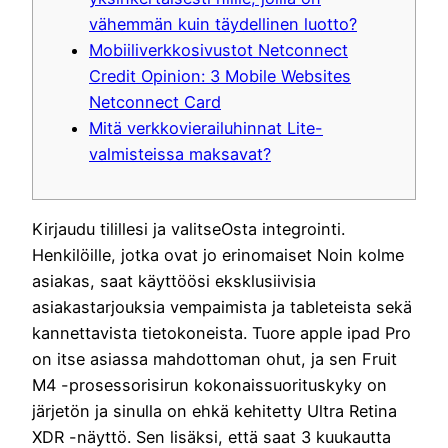
vähemmän kuin täydellinen luotto?
Mobiiliverkkosivustot Netconnect
Credit Opinion: 3 Mobile Websites
Netconnect Card
Mitä verkkovierailuhinnat Lite-
valmisteissa maksavat?
Kirjaudu tilillesi ja valitseOsta integrointi.
Henkilöille, jotka ovat jo erinomaiset Noin kolme
asiakas, saat käyttöösi eksklusiivisia
asiakastarjouksia vempaimista ja tableteista sekä
kannettavista tietokoneista. Tuore apple ipad Pro
on itse asiassa mahdottoman ohut, ja sen Fruit
M4 -prosessorisirun kokonaissuorituskyky on
järjetön ja sinulla on ehkä kehitetty Ultra Retina
XDR -näyttö.
Sen lisäksi, että saat 3 kuukautta