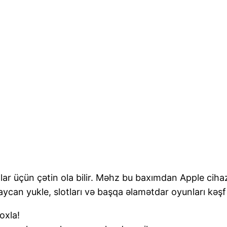
ə onlar üçün çətin ola bilir. Məhz bu baxımdan Apple ci
ycan yukle, slotları və başqa əlamətdar oyunları kəşf
oxla!