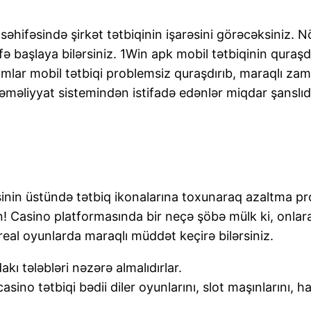
ifəsində şirkət tətbiqinin işarəsini görəcəksiniz. Növ
ə başlaya bilərsiniz. 1Win apk mobil tətbiqinin quraşd
mlar mobil tətbiqi problemsiz quraşdırıb, maraqlı zam
 əməliyyat sistemindən istifadə edənlər miqdar şanslıdı
inin üstündə tətbiq ikonalarına toxunaraq azaltma pro
in! Casino platformasında bir neçə şöbə mülk ki, onla
al oyunlarda maraqlı müddət keçirə bilərsiniz.
kı tələbləri nəzərə almalıdırlar.
 casino tətbiqi bədii diler oyunlarını, slot maşınlarını