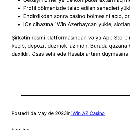
Profil bölmənizdə tələb edilən sənədləri yü
Endirdikdən sonra casino bölməsini açıb, pr
IOs cihazına 1Win Azerbaycan yukle, slotları
Şirkətin rəsmi platformasından və ya App Store r
keçib, depozit düzmək lazımdır. Burada qazana b
daxildir. Əsas səhifədə Hesabı artırın düyməsinə 
Posted
1 de May de 2023
in
1Win AZ Casino
by
felipe