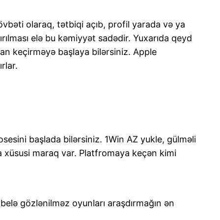
bəti olaraq, tətbiqi açıb, profil yarada və ya
ırılması elə bu kəmiyyət sadədir. Yuxarıda qeyd
an keçirməyə başlaya bilərsiniz. Apple
rlar.
sesini başlada bilərsiniz. 1Win AZ yukle, gülməli
ra xüsusi maraq var. Platfromaya keçən kimi
, habelə gözlənilməz oyunları araşdırmağın ən