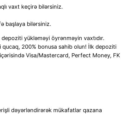
 vaxt keçirə bilərsiniz.
ə başlaya bilərsiniz.
i depoziti yükləməyi öyrənməyin vaxtıdır.
i qucaq, 200% bonusa sahib olun! İlk depoziti
 içərisində Visa/Mastercard, Perfect Money, FK
rişli dəyərləndirərək mükafatlar qazana