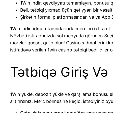
1Win indir, qeydiyyatı tamamlayın, bonusu 
Bəli, tətbiqi yıxmaq üçün qətiyyən bir vəsai
Şirkətin formal platformasından və ya App S
1Win indir, idman tədbirlərində mərcləri ixtira e
Növbəti istifadənizdə sol menyuda görünən Seçilmi
mərclər qucaq, qalib olun! Casino xidmətlərini k
istifadəyə verilən 1win casino tətbiqi bədii diler
Tətbiqə Giriş Və 
1Win yukle, depozit yüklə və qarşılama bonusu əld
artırırsınız. Mərc bölməsinə keçib, istədiyiniz oyu
Getdiyiniz hər yerdə kompüter axtarmaq m