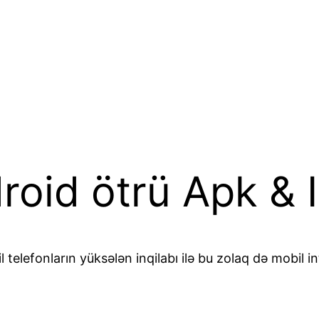
oid ötrü Apk & I
l telefonların yüksələn inqilabı ilə bu zolaq də mobil i