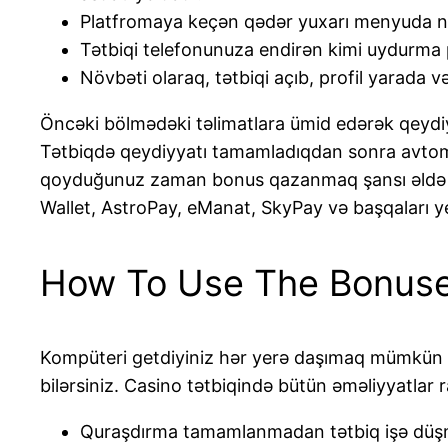
Platfromaya keçən qədər yuxarı menyuda nəz
Tətbiqi telefonunuza endirən kimi uydurma pr
Növbəti olaraq, tətbiqi açıb, profil yarada 
Öncəki bölmədəki təlimatlara ümid edərək qeydiyy
Tətbiqdə qeydiyyatı tamamladıqdan sonra avtomat
qoyduğunuz zaman bonus qazanmaq şansı əldə edir
Wallet, AstroPay, eManat, SkyPay və başqaları yer
How To Use The Bonus
Kompüteri getdiyiniz hər yerə daşımaq mümkün de
bilərsiniz. Casino tətbiqində bütün əməliyyatlar rah
Quraşdırma tamamlanmadan tətbiq işə dü