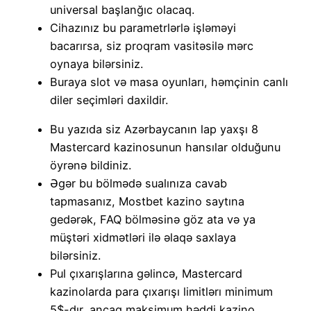
universal başlanğıc olacaq.
Cihazınız bu parametrlərlə işləməyi
bacarırsa, siz proqram vasitəsilə mərc
oynaya bilərsiniz.
Buraya slot və masa oyunları, həmçinin canlı
diler seçimləri daxildir.
Bu yazıda siz Azərbaycanın lap yaxşı 8
Mastercard kazinosunun hansılar olduğunu
öyrənə bildiniz.
Əgər bu bölmədə sualınıza cavab
tapmasanız, Mostbet kazino saytına
gedərək, FAQ bölməsinə göz ata və ya
müştəri xidmətləri ilə əlaqə saxlaya
bilərsiniz.
Pul çıxarışlarına gəlincə, Mastercard
kazinolarda para çıxarışı limitlərı minimum
5$-dır, ancaq maksimum həddi kazino