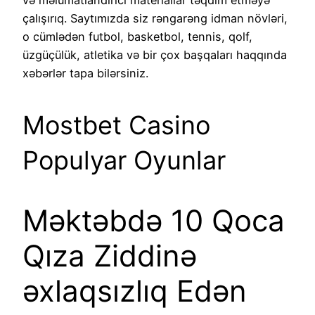
çalışırıq. Saytımızda siz rəngarəng idman növləri,
o cümlədən futbol, ​​basketbol, ​​tennis, qolf,
üzgüçülük, atletika və bir çox başqaları haqqında
xəbərlər tapa bilərsiniz.
Mostbet Casino
Populyar Oyunlar
Məktəbdə 10 Qoca
Qıza Ziddinə
əxlaqsızlıq Edən