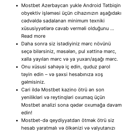
Mostbet Azerbaycan yukle Android Tətbiqin
obyektiv işləməsi üçün cihazınızın aşağıdakı
cədvəldə sadalanan minimum texniki
xüsusiyyətlərə cavab verməli olduğunu …
Read more
Daha sonra siz istədiyiniz mərc növünü
seçə bilərsiniz, məsələn, pul xəttinə mərc,
xalla yayılan mərc və ya yuxarı/aşağı mərc.
Onu xüsusi sahəyə iç edin, quduz parol
təyin edin – və şəxsi hesabınıza xoş
gəlmisiniz.
Cari ildə Mostbet kazino ötrü ən son
yenilikləri və reytinqləri oxumaq üçün
Mostbet analizi sona qədər oxumağa davam
edin!
Mostbet-də qeydiyyatdan ötmək ötrü siz
hesab yaratmalı və ölkənizi və valyutanızı