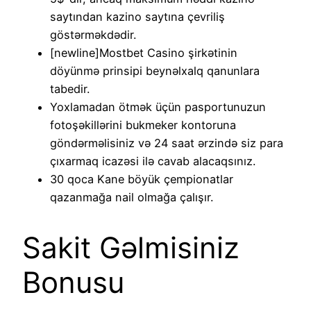
saytından kazino saytına çevriliş
göstərməkdədir.
[newline]Mostbet Casino şirkətinin
döyünmə prinsipi beynəlxalq qanunlara
tabedir.
Yoxlamadan ötmək üçün pasportunuzun
fotoşəkillərini bukmeker kontoruna
göndərməlisiniz və 24 saat ərzində siz para
çıxarmaq icazəsi ilə cavab alacaqsınız.
30 qoca Kane böyük çempionatlar
qazanmağa nail olmağa çalışır.
Sakit Gəlmisiniz
Bonusu