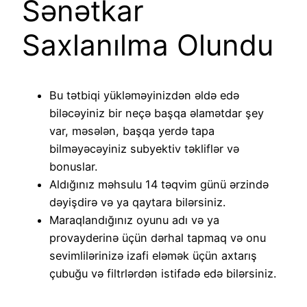
Sənətkar
Saxlanılma Olundu
Bu tətbiqi yükləməyinizdən əldə edə
biləcəyiniz bir neçə başqa əlamətdar şey
var, məsələn, başqa yerdə tapa
bilməyəcəyiniz subyektiv təkliflər və
bonuslar.
Aldığınız məhsulu 14 təqvim günü ərzində
dəyişdirə və ya qaytara bilərsiniz.
Maraqlandığınız oyunu adı və ya
provayderinə üçün dərhal tapmaq və onu
sevimlilərinizə izafi eləmək üçün axtarış
çubuğu və filtrlərdən istifadə edə bilərsiniz.