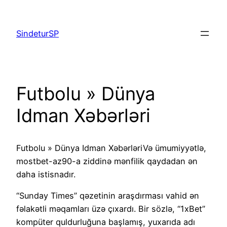
Skip
to
SindeturSP
content
Futbolu » Dünya
Idman Xəbərləri
Futbolu » Dünya Idman Xəbərləri
Və ümumiyyətlə,
mostbet-az90-a ziddinə mənfilik qaydadan ən
daha istisnadır.
“Sunday Times” qəzetinin araşdırması vahid ən
fəlakətli məqamları üzə çıxardı. Bir sözlə, “1xBet”
kompüter quldurluğuna başlamış, yuxarıda adı