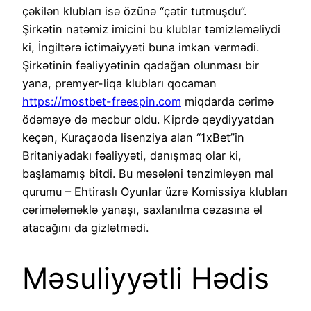
çəkilən klubları isə özünə “çətir tutmuşdu”.
Şirkətin natəmiz imicini bu klublar təmizləməliydi
ki, İngiltərə ictimaiyyəti buna imkan vermədi.
Şirkətinin fəaliyyətinin qadağan olunması bir
yana, premyer-liqa klubları qocaman
https://mostbet-freespin.com
miqdarda cərimə
ödəməyə də məcbur oldu. Kiprdə qeydiyyatdan
keçən, Kuraçaoda lisenziya alan “1xBet”in
Britaniyadakı fəaliyyəti, danışmaq olar ki,
başlamamış bitdi. Bu məsələni tənzimləyən mal
qurumu – Ehtiraslı Oyunlar üzrə Komissiya klubları
cərimələməklə yanaşı, saxlanılma cəzasına əl
atacağını da gizlətmədi.
Məsuliyyətli Hədis