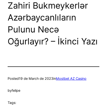
Zahiri Bukmeykerlər
Azərbaycanlıların
Pulunu Necə
Oğurlayır? – İkinci Yazı
Posted
19 de March de 2023
in
Mostbet AZ Casino
by
felipe
Tags: