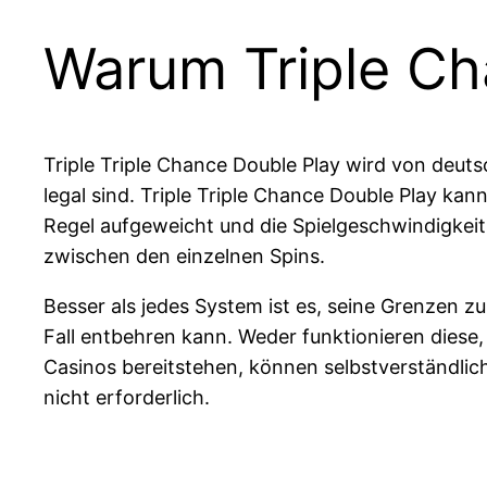
Warum Triple Ch
Triple Triple Chance Double Play wird von deuts
legal sind. Triple Triple Chance Double Play ka
Regel aufgeweicht und die Spielgeschwindigkeit
zwischen den einzelnen Spins.
Besser als jedes System ist es, seine Grenzen z
Fall entbehren kann. Weder funktionieren diese, 
Casinos bereitstehen, können selbstverständli
nicht erforderlich.