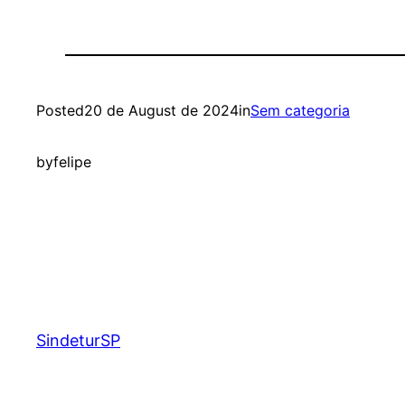
Posted
20 de August de 2024
in
Sem categoria
by
felipe
SindeturSP