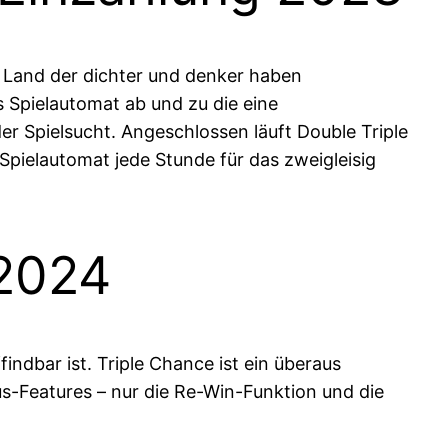
f Land der dichter und denker haben
 Spielautomat ab und zu die eine
r Spielsucht. Angeschlossen läuft Double Triple
Spielautomat jede Stunde für das zweigleisig
 2024
ndbar ist. Triple Chance ist ein überaus
s-Features – nur die Re-Win-Funktion und die