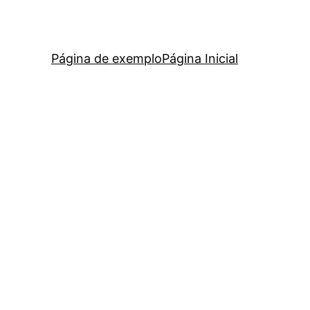
Página de exemplo
Página Inicial