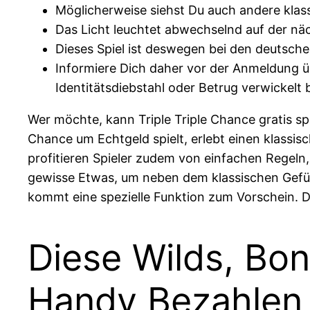
Möglicherweise siehst Du auch andere klas
Das Licht leuchtet abwechselnd auf der nä
Dieses Spiel ist deswegen bei den deutschen 
Informiere Dich daher vor der Anmeldung ü
Identitätsdiebstahl oder Betrug verwickelt b
Wer möchte, kann Triple Triple Chance gratis spi
Chance um Echtgeld spielt, erlebt einen klassi
profitieren Spieler zudem von einfachen Regel
gewisse Etwas, um neben dem klassischen Gefühl
kommt eine spezielle Funktion zum Vorschein. 
Diese Wilds, Bon
Handy Bezahlen 