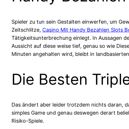
Spieler zu tun sein Gestalten einwerfen, um Gew
Zeitschlitze,
Casino Mit Handy Bezahlen Slots 
Tätigkeitsunterbrechung einlegt. In Aussagen d
Aussicht auf diese weise tief, genau so wie Die
Minuten angehalten wird, bleibt in landbasiert
Die Besten Trip
Das ändert aber leider trotzdem nichts daran, d
simples Game und genau deswegen derart beliebt
Risiko-Spiele.