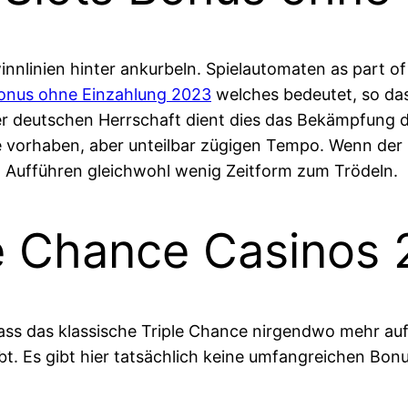
innlinien hinter ankurbeln. Spielautomaten as part o
Bonus ohne Einzahlung 2023
welches bedeutet, so das
er deutschen Herrschaft dient dies das Bekämpfung de
se vorhaben, aber unteilbar zügigen Tempo. Wenn der 
en Aufführen gleichwohl wenig Zeitform zum Trödeln.
le Chance Casinos
ass das klassische Triple Chance nirgendwo mehr auffi
. Es gibt hier tatsächlich keine umfangreichen Bonu