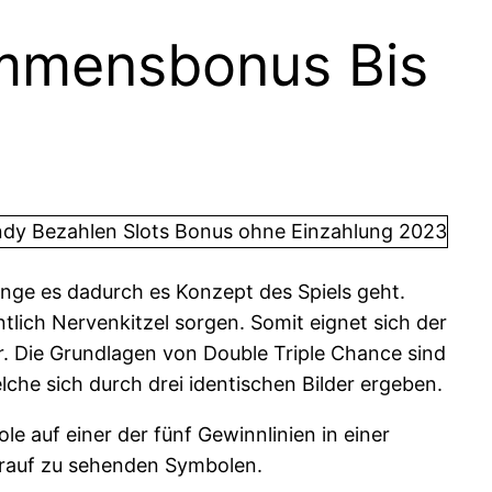
ommensbonus Bis
ange es dadurch es Konzept des Spiels geht.
tlich Nervenkitzel sorgen. Somit eignet sich der
ger. Die Grundlagen von Double Triple Chance sind
he sich durch drei identischen Bilder ergeben.
ole auf einer der fünf Gewinnlinien in einer
arauf zu sehenden Symbolen.