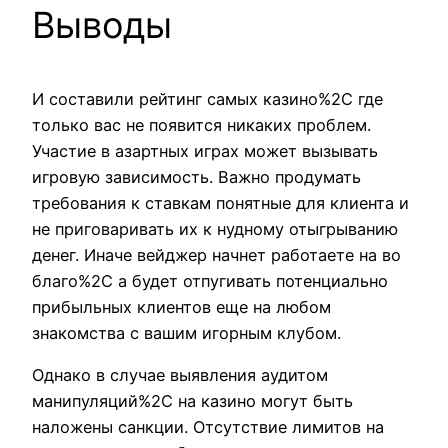
Выводы
И составили рейтинг самых казино%2C где
только вас не появится никаких проблем.
Участие в азартных играх может вызывать
игровую зависимость. Важно продумать
требования к ставкам понятные для клиента и
не приговаривать их к нудному отыгрыванию
денег. Иначе вейджер начнет работаете на во
благо%2C а будет отпугивать потенциально
прибыльных клиентов еще на любом
знакомства с вашим игорным клубом.
Однако в случае выявления аудитом
манипуляций%2C на казино могут быть
наложены санкции. Отсутствие лимитов на