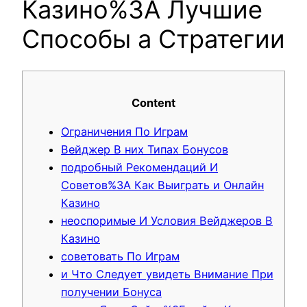
Казино%3A Лучшие
Способы а Стратегии
Content
Ограничения По Играм
Вейджер В них Типах Бонусов
подробный Рекомендаций И
Советов%3A Как Выиграть и Онлайн
Казино
неоспоримые И Условия Вейджеров В
Казино
советовать По Играм
и Что Следует увидеть Внимание При
получении Бонуса