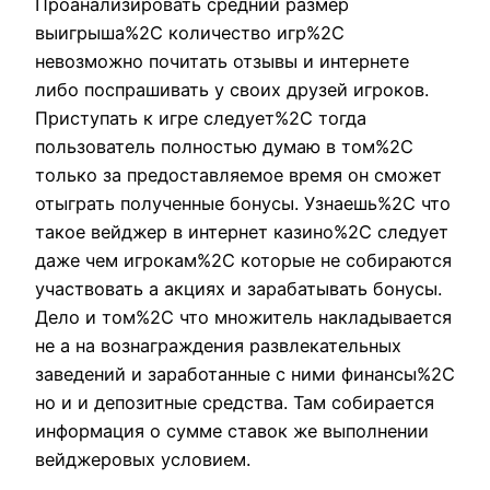
Проанализировать средний размер
выигрыша%2C количество игр%2C
невозможно почитать отзывы и интернете
либо поспрашивать у своих друзей игроков.
Приступать к игре следует%2C тогда
пользователь полностью думаю в том%2C
только за предоставляемое время он сможет
отыграть полученные бонусы. Узнаешь%2C что
такое вейджер в интернет казино%2C следует
даже чем игрокам%2C которые не собираются
участвовать а акциях и зарабатывать бонусы.
Дело и том%2C что множитель накладывается
не а на вознаграждения развлекательных
заведений и заработанные с ними финансы%2C
но и и депозитные средства. Там собирается
информация о сумме ставок же выполнении
вейджеровых условием.