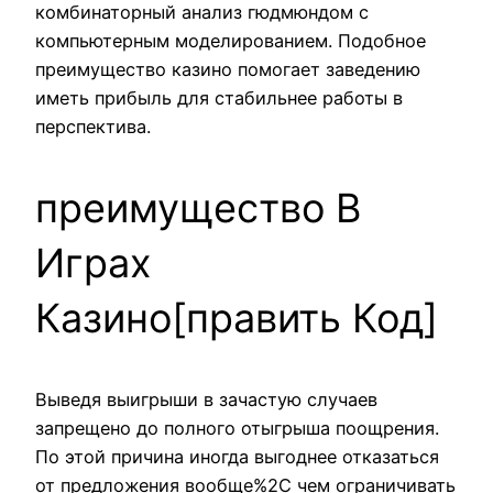
комбинаторный анализ гюдмюндом с
компьютерным моделированием. Подобное
преимущество казино помогает заведению
иметь прибыль для стабильнее работы в
перспектива.
преимущество В
Играх
Казино[править Код]
Выведя выигрыши в зачастую случаев
запрещено до полного отыгрыша поощрения.
По этой причина иногда выгоднее отказаться
от предложения вообще%2C чем ограничивать