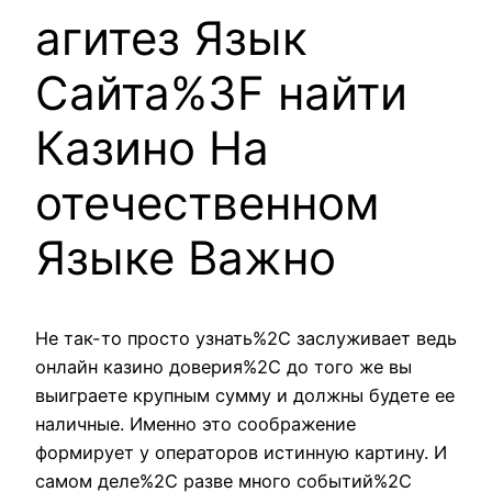
агитез Язык
Сайта%3F найти
Казино На
отечественном
Языке Важно
Не так-то просто узнать%2C заслуживает ведь
онлайн казино доверия%2C до того же вы
выиграете крупным сумму и должны будете ее
наличные. Именно это соображение
формирует у операторов истинную картину. И
самом деле%2C разве много событий%2C