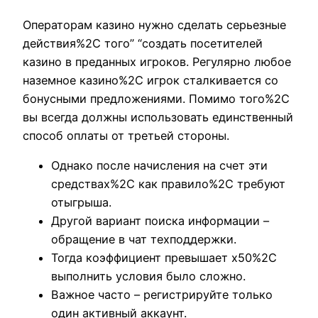
Операторам казино нужно сделать серьезные
действия%2C того” “создать посетителей
казино в преданных игроков. Регулярно любое
наземное казино%2C игрок сталкивается со
бонусными предложениями. Помимо того%2C
вы всегда должны использовать единственный
способ оплаты от третьей стороны.
Однако после начисления на счет эти
средствах%2C как правило%2C требуют
отыгрыша.
Другой вариант поиска информации –
обращение в чат техподдержки.
Тогда коэффициент превышает х50%2C
выполнить условия было сложно.
Важное часто – регистрируйте только
один активный аккаунт.