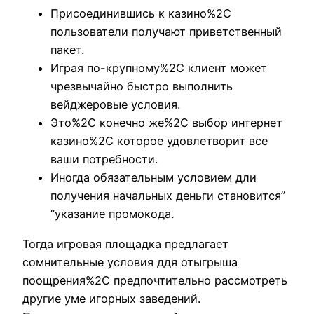
Присоединившись к казино%2C
пользователи получают приветственный
пакет.
Играя по-крупному%2C клиент может
чрезвычайно быстро выполнить
вейджеровые условия.
Это%2C конечно же%2C выбор интернет
казино%2C которое удовлетворит все
ваши потребности.
Иногда обязательным условием дли
получения начальных деньги становится”
“указание промокода.
Тогда игровая площадка предлагает
сомнительные условия ддя отыгрыша
поощрения%2C предпочтительно рассмотреть
другие уме игорных заведений.