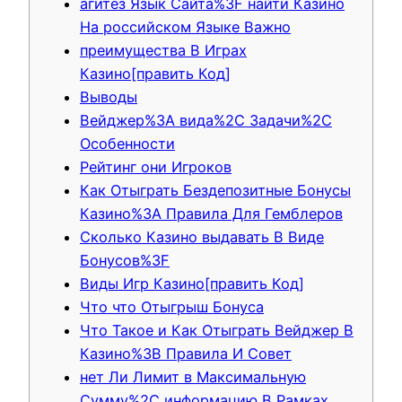
агитез Язык Сайта%3F найти Казино
На российском Языке Важно
преимущества В Играх
Казино[править Код]
Выводы
Вейджер%3A вида%2C Задачи%2C
Особенности
Рейтинг они Игроков
Как Отыграть Бездепозитные Бонусы
Казино%3A Правила Для Гемблеров
Сколько Казино выдавать В Виде
Бонусов%3F
Виды Игр Казино[править Код]
Что что Отыгрыш Бонуса
Что Такое и Как Отыграть Вейджер В
Казино%3B Правила И Совет
нет Ли Лимит в Максимальную
Сумму%2C информацию В Рамках