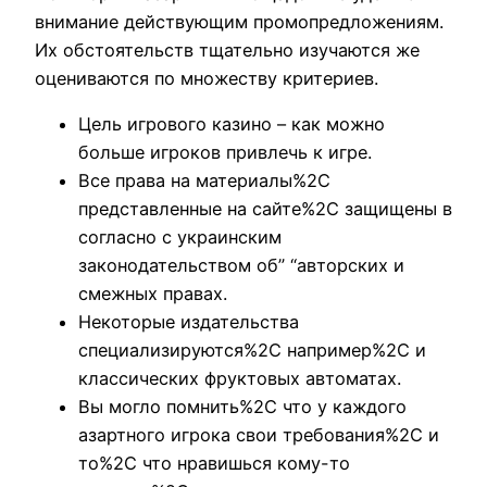
внимание действующим промопредложениям.
Их обстоятельств тщательно изучаются же
оцениваются по множеству критериев.
Цель игрового казино – как можно
больше игроков привлечь к игре.
Все права на материалы%2C
представленные на сайте%2C защищены в
согласно с украинским
законодательством об” “авторских и
смежных правах.
Некоторые издательства
специализируются%2C например%2C и
классических фруктовых автоматах.
Вы могло помнить%2C что у каждого
азартного игрока свои требования%2C и
то%2C что нравишься кому-то