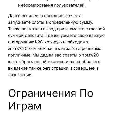
информирования пользователей.
Далее севилестр пополняете счет а
запускаете слоты в определенную сумму.
Также возможен вывод приза вместе с главной
суммой депозита. Где вы узнаете свою важную
информацию%2C которую необходимо
знать%2C чем чем начать играть на реальные
приличные. Мы дадим вас советы о том%2C
как выбрать онлайн-казино и на но обратить
внимание также регистрации и совершении
транзакции.
Ограничения По
Играм