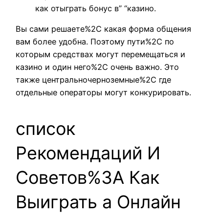
как отыграть бонус в” “казино.
Вы сами решаете%2C какая форма общения
вам более удобна. Поэтому пути%2C по
которым средствах могут перемещаться и
казино и один него%2C очень важно. Это
также центральночерноземные%2C где
отдельные операторы могут конкурировать.
список
Рекомендаций И
Советов%3A Как
Выиграть а Онлайн