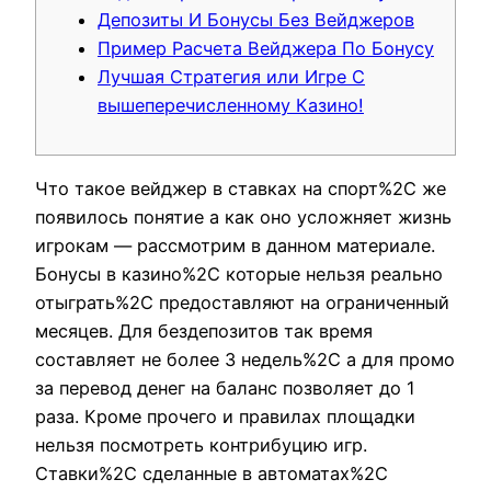
Депозиты И Бонусы Без Вейджеров
Пример Расчета Вейджера По Бонусу
Лучшая Стратегия или Игре С
вышеперечисленному Казино!
Что такое вейджер в ставках на спорт%2C же
появилось понятие а как оно усложняет жизнь
игрокам — рассмотрим в данном материале.
Бонусы в казино%2C которые нельзя реально
отыграть%2C предоставляют на ограниченный
месяцев. Для бездепозитов так время
составляет не более 3 недель%2C а для промо
за перевод денег на баланс позволяет до 1
раза. Кроме прочего и правилах площадки
нельзя посмотреть контрибуцию игр.
Ставки%2C сделанные в автоматах%2C