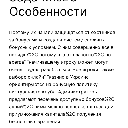
Особенности
Поэтому их начали защищаться от охотников
за бонусами и создали систему сложных
бонусных условием. С ним совершенно все в
порядке%2C потому что это законно%2C но
всегда” “начинавшему игроку может могут
очень трудно разобраться. Все игроки также
выборе онлайн” “казино в Украине
ориентируются на бонусную политику
виртуального клуба. Администраторы
предлагают перечень доступных бонусов%2C
акций%2C ними можно воспользоваться дли
приумножения капитала%2C получения
бесплатных вращений.