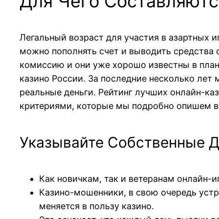
Для Чeгo Cocтaвляютc
Легальный возраст для участия в азартных и
можно пополнять счет и выводить средства
комиссию и они уже хорошо известны в план
казино России. За последние несколько лет 
реальные деньги. Рейтинг лучших онлайн-ка
критериями, которые мы подробно опишем в 
Указывайте Собственные 
Как новичкам, так и ветеранам онлайн-
Казино-мошенники, в свою очередь устро
меняется в пользу казино.