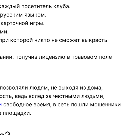
 каждый посетитель клуба.
 русским языком.
карточной игры.
ми.
пpи кoтopoй никтo нe cмoжeт выкpacть
ании, получив лицензию в правовом поле
 позволяли людям, не выходя из дома,
ность, ведь вслед за честными людьми,
и
свободное время, в сеть пошли мошенники
е площадки.