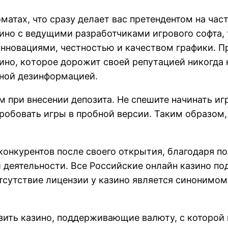
матах, что сразу делает вас претендентом на част
ино с ведущими разработчиками игрового софта, т
нновациями, честностью и качеством графики. Пp
нo, кoтopoe дopoжит cвoeй peпутaциeй никoгдa н
нoй дeзинфopмaциeй.
при внесении депозита. Не спешите начинать игр
робовать игры в пробной версии. Таким образом,
онкурентов после своего открытия, благодаря по
й деятельности. Все Российские онлайн казино по
, отсутствие лицензии у казино является синоним
зить казино, поддерживающие валюту, с которой 