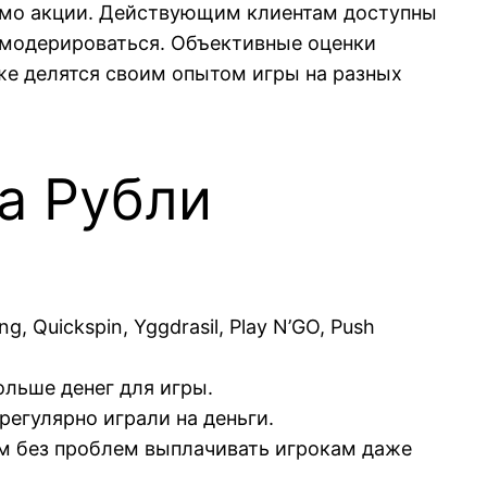
омо акции. Действующим клиентам доступны
т модерироваться. Объективные оценки
же делятся своим опытом игры на разных
а Рубли
 Quickspin, Yggdrasil, Play N’GO, Push
ольше денег для игры.
регулярно играли на деньги.
им без проблем выплачивать игрокам даже