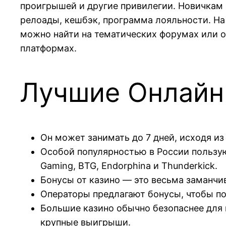
проигрышей и другие привилегии. Новичкам
релоады, кешбэк, программа лояльности. На
можно найти на тематических форумах или о
платформах.
Лучшие Онлайн
Он может занимать до 7 дней, исходя и
Особой популярностью в России пользуютс
Gaming, BTG, Endorphina и Thunderkick.
Бонусы от казино — это весьма заманчив
Операторы предлагают бонусы, чтобы пос
Большие казино обычно безопаснее для
крупные выигрыши.