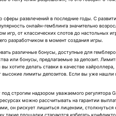
ю сферы развлечений в последние годы. С разви
пулярность онлайн-гемблинга значительно возрос
 игр, от классических слотов до настольных иг
его разработчиком в момент создания игры.
овать различные бонусы, доступные для гемблеро
тва или бонусы, предлагаемые за депозит. Лимит
и вы хотите делать ставки в качестве хайроллера
т высокие лимиты депозитов. Если вы уже нашли
т под строгим надзором уважаемого регулятора 
х ресурсах можно рассчитывать на гарантии выпла
ами, он рискует лишиться лицензии, столкнуться
у такие площадки стараются избегать конфликто