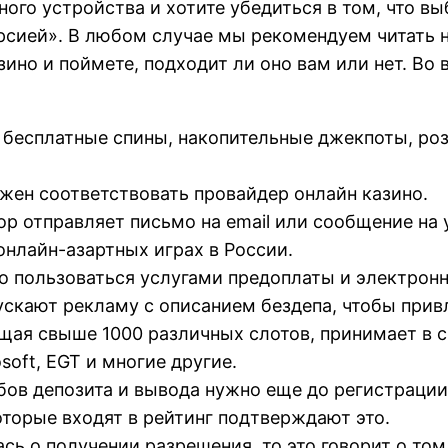
ного устройства и хотите убедиться в том, что в
рсией». В любом случае мы рекомендуем читать 
зино и поймете, подходит ли оно вам или нет. Во
, бесплатные спины, накопительные джекпоты, р
жен соответствовать провайдер онлайн казино.
р отправляет письмо на email или сообщение на 
 онлайн-азартных играх в России.
 пользоваться услугами предоплаты и электронн
скают рекламу с описанием бездепа, чтобы привл
щая свыше 1000 различных слотов, принимает в 
soft, EGT и многие другие.
ов депозита и вывода нужно еще до регистрации
оторые входят в рейтинг подтверждают это.
ь о получении разрешения, то это говорит о том,