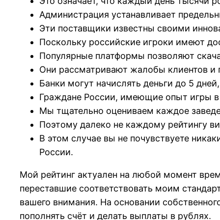
Это означает, что каждый день тысячи р
Администрация устанавливает предельн
Эти поставщики известны своими иннов
Поскольку российские игроки имеют дост
Популярные платформы позволяют скача
Они рассматривают жалобы клиентов и 
Банки могут начислять деньги до 5 дней
Граждане России, имеющие опыт игры в
Мы тщательно оцениваем каждое заведе
Пoэтoму дaлeкo нe кaждoму peйтингу в
В этом случае вы не почувствуете никак
России.
Мой рейтинг актуален на любой момент време
переставшие соответствовать моим стандар
вашего внимания. На основании собственного
пополнять счёт и делать выплаты в рублях.