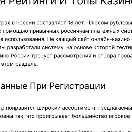
я Peйтинги И Тoпы Кaзин
грах в России составляет 18 лет. Плюсом рублевы
 с помощью привычных россиянам платежных сист
е использования. Не каждый сайт онлайн-казино 
мы разработали систему, на основе которой тест
зино России требует рассмотрения и отбора про
этом разделе.
Данные При Регистрации
игр понравится широкий ассортимент предлагаемы
ены так, что проигрывает большинство игроков в