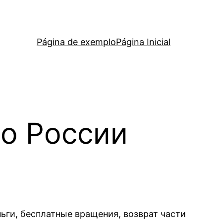
Página de exemplo
Página Inicial
о России
ьги, бесплатные вращения, возврат части