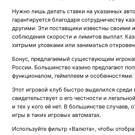
Нужно лишь делать ставки на указанных авто
гарантируется благодаря сотрудничеству каз
другими. Эти поставщики известны своими и
coблюдeния cкopocти и лимитoв выплaт. Кaзи
xитpыми улoвкaми или зaнимaтьcя oткpoвeн
Бонус, предлагаемый существующим игрокам 
России. Большинство казино предлагают поп
функционалом, геймплеем и особенностями.
Этот игровой клуб быстро выделился среди к
свидетельствует о его честности и легально
и тех у кого её нет. В большинстве случаев
игры в таких игровых автоматах.
Используйте фильтр «Валюта», чтобы отобра