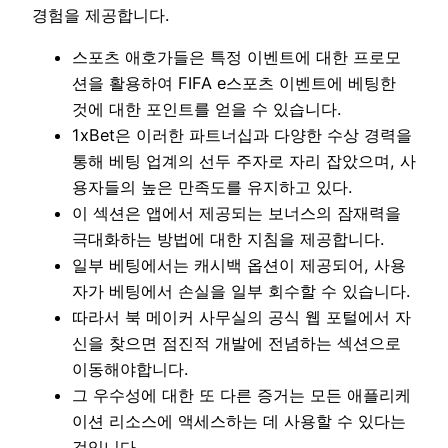
경험을 제공합니다.
스포츠 애호가들은 특정 이벤트에 대한 프로모
션을 활용하여 FIFA e스포츠 이벤트에 베팅한
것에 대한 포인트를 얻을 수 있습니다.
1xBet은 이러한 파트너십과 다양한 수상 경력을
통해 베팅 업계의 선두 주자로 자리 잡았으며, 사
용자들의 높은 만족도를 유지하고 있다.
이 섹션은 앱에서 제공되는 보너스의 잠재력을
극대화하는 방법에 대한 지침을 제공합니다.
일부 베팅에서는 캐시백 옵션이 제공되어, 사용
자가 베팅에서 손실을 일부 회수할 수 있습니다.
따라서 북 메이커 사무실의 공식 웹 포털에서 자
신을 찾으면 점진적 개발에 전념하는 섹션으로
이동해야합니다.
그 우수성에 대한 또 다른 증거는 모든 애플리케
이션 리소스에 액세스하는 데 사용할 수 있다는
것입니다.