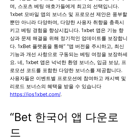
며, 스포츠 베팅 애호가들에게 최고의 선택입니다.
1xbet 모바일 앱의 보너스 및 프로모션 제안은 풍부할
뿐만 아니라 다양하며, 다양한 사용자 취향을 충족시
키고 베팅 경험을 향상시킵니다. 1xbet 앱은 기능 향
상과 문제 해결을 위해 정기적인 업데이트를 보장합니
다. 1xBet 플랫폼을 통해” “앱 버전을 주시하고, 최신
기능과 개선 사항으로 구동되는 베팅 여정을 보장하세
요. 네, 1xbet 앱은 넉넉한 환영 보너스, 입금 보상, 프
로모션 코드를 포함한 다양한 보너스를 제공합니다.
사용자들은 이벤트별 프로모션에 참여하고 캐시백 및
리로드 보너스의 혜택을 받을 수 있습니다
https://ios1xbet.com/
.
“Bet 한국어 앱 다운로
드