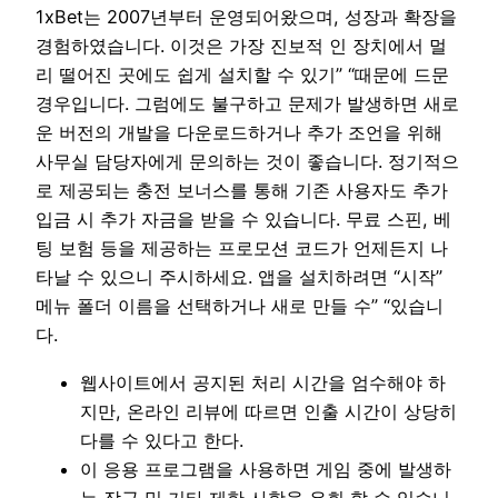
1xBet는 2007년부터 운영되어왔으며, 성장과 확장을
경험하였습니다. 이것은 가장 진보적 인 장치에서 멀
리 떨어진 곳에도 쉽게 설치할 수 있기” “때문에 드문
경우입니다. 그럼에도 불구하고 문제가 발생하면 새로
운 버전의 개발을 다운로드하거나 추가 조언을 위해
사무실 담당자에게 문의하는 것이 좋습니다. 정기적으
로 제공되는 충전 보너스를 통해 기존 사용자도 추가
입금 시 추가 자금을 받을 수 있습니다. 무료 스핀, 베
팅 보험 등을 제공하는 프로모션 코드가 언제든지 나
타날 수 있으니 주시하세요. 앱을 설치하려면 “시작”
메뉴 폴더 이름을 선택하거나 새로 만들 수” “있습니
다.
웹사이트에서 공지된 처리 시간을 엄수해야 하
지만, 온라인 리뷰에 따르면 인출 시간이 상당히
다를 수 있다고 한다.
이 응용 프로그램을 사용하면 게임 중에 발생하
는 잠금 및 기타 제한 사항을 우회 할 수 있습니