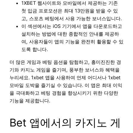
1XBET 웹사이트와 모바일에서 제공하는 기존
첫 입금 프로모션은 최대 13만원을 받을 수 있
고, 스포츠 베팅에서 사용 가능한 보너스입니다.
이 섹션에서는 iOS 기기에서 앱을 다운로드하고
설치하는 방법에 대한 종합적인 안내를 제공하
여, 사용자들이 앱의 기능을 완전히 활용할 수 있
도록 합니다.
더 많은 게임과 베팅 옵션을 탐험하고, 흥미진진한 경
기와 카지노 게임을 즐기며, 풍부한 보너스와 혜택을
누리세요. 1xbet 앱을 사용하여 언제 어디서나 1xbet
모바일 도박을 즐기실 수 있습니다. 이 앱은 최대 이익
을 극대화하고 베팅 경험을 향상시키기 위한 다양한
기능을 제공합니다.
Bet 앱에서의 카지노 게