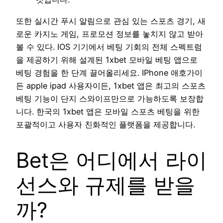
또한 실시간 푸시 알림으로 관심 있는 스포츠 경기, 새
로운 카지노 게임, 프로모션 정보를 놓치지 않고 받아
볼 수 있다. IOS 기기에서 베팅 기회의 전체 스펙트럼
을 제공하기 위해 설계된 1xbet 모바일 베팅 앱으로
베팅 경험을 한 단계 끌어올리세요. IPhone 애호가이
든 apple ipad 사용자이든, 1xbet 앱은 최고의 스포츠
베팅 기능이 단지 스와이프만으로 가능하도록 보장합
니다. 한국의 1xbet 앱은 모바일 스포츠 베팅을 위한
포괄적이고 사용자 친화적인 플랫폼을 제공합니다.
Bet은 어디에서 라이
선스와 규제를 받을
까?