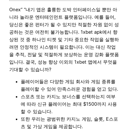
Onex” “내기 앱은 훌륭한 도박 인터페이스일 뿐만 아
니라 놀라운 엔터테인먼트 플랫폼입니다. 예를 들어,
당신은 좋은 펀터가 될 수 있지만 적절한 자원 없이 성
공하는 것은 여전히 ​​불가능합니다. 1xbet apk에서 향
상된 것 중 하나인 티켓 및 기타 중요한 작업을 실행하
려면 안정적인 시스템이 필요합니다. 이는 대신 작업
을 추적, 전달 및 적절하게 보상하는 운영 강화 플랫폼
입니다. 결국, 성능 향상 이외의 1xbet 앱에서 무엇을
기대할 수 있습니까?
플레이어들은 다양한 게임 회사와 게임 종류를
플레이할 수 있어 만족스러운 경험을 얻고 있다.
스포츠 또는 카지노 보너스를 선택하는지 여부
에 따라 신규 플레이어는 최대 $1500까지 사용
할 수 있습니다.
또한 우리는 광범위한 카지노 게임, 슬롯, E스포
츠 및 가상 게임을 제공합니다.