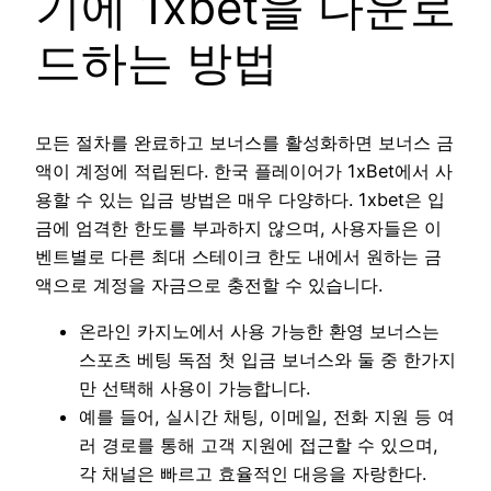
기에 1xbet을 다운로
드하는 방법
모든 절차를 완료하고 보너스를 활성화하면 보너스 금
액이 계정에 적립된다. 한국 플레이어가 1xBet에서 사
용할 수 있는 입금 방법은 매우 다양하다. 1xbet은 입
금에 엄격한 한도를 부과하지 않으며, 사용자들은 이
벤트별로 다른 최대 스테이크 한도 내에서 원하는 금
액으로 계정을 자금으로 충전할 수 있습니다.
온라인 카지노에서 사용 가능한 환영 보너스는
스포츠 베팅 독점 첫 입금 보너스와 둘 중 한가지
만 선택해 사용이 가능합니다.
예를 들어, 실시간 채팅, 이메일, 전화 지원 등 여
러 경로를 통해 고객 지원에 접근할 수 있으며,
각 채널은 빠르고 효율적인 대응을 자랑한다.