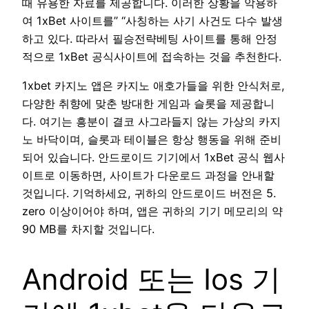
때 유용한 자료를 제공합니다. 이러한 상황을 악용하
여 1xBet 사이트를” “사칭하는 사기 사건도 다수 발생
하고 있다. 따라서 필승전략베팅 사이트를 통해 안정
적으로 1xBet 공식사이트에 접속하는 것을 추천한다.
1xbet 카지노 앱은 카지노 애호가들을 위한 안식처로,
다양한 취향에 맞춘 방대한 게임과 슬롯을 제공합니
다. 여기는 흥분이 결코 사그라들지 않는 가상의 카지
노 바닥이며, 슬롯과 테이블은 항상 행동을 위해 준비
되어 있습니다. 안드로이드 기기에서 1xBet 공식 웹사
이트로 이동하면, 사이트가 다운로드 과정을 안내할
것입니다. 기억하세요, 귀하의 안드로이드 버전은 5.
zero 이상이어야 하며, 앱은 귀하의 기기 메모리의 약
90 MB를 차지할 것입니다.
Android 또는 Ios 기