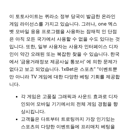
이 토토사이트는 퀴라소 정부 당국이 발급한 온라인
게임 라이선스를 가지고 있습니다. 그러나, one 엑스
벳 모바일 응용 프로그램을 사용하는 잠재적 인 단점
은 아직 모든 국가에서 사용할 수 없을 수도 있다는 것
입니다. 또한, 일부 사용자는 사용자 인터페이스 디자
인이 약간 오래된 또는 복잡한 찾을 수 있습니다. 한국
에서 ‘금융거래정보 제공사실 통보서’ 에 의한 문제가
없다고 보고 되었습니다. 1xBet은 스포츠” “이벤트뿐
만 아니라 TV 게임에 대한 다양한 베팅 기회를 제공합
니다.
각 게임은 고품질 그래픽과 사운드 효과로 디자
인되어 모바일 기기에서의 전체 게임 경험을 향
상시킵니다.
고객들은 다트부터 트로팅까지 가장 인기있는
스포츠의 다양한 이벤트들에 프리매치 베팅을