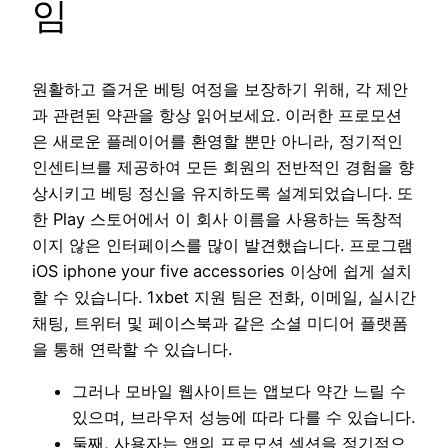
임
원활하고 즐거운 베팅 여정을 보장하기 위해, 각 제안
과 관련된 약관을 항상 읽어보세요. 이러한 프로모션
은 새로운 플레이어를 환영할 뿐만 아니라, 정기적인
인센티브를 제공하여 모든 회원의 전반적인 경험을 향
상시키고 베팅 정신을 유지하도록 설계되었습니다. 또
한 Play 스토어에서 이 회사 이름을 사용하는 독창적
이지 않은 인터페이스를 많이 발견했습니다. 프로그램
iOS iphone your five accessories 이상에 쉽게 설치
할 수 있습니다. 1xbet 지원 팀은 전화, 이메일, 실시간
채팅, 트위터 및 페이스북과 같은 소셜 미디어 플랫폼
을 통해 연락할 수 있습니다.
그러나 모바일 웹사이트는 앱보다 약간 느릴 수
있으며, 브라우저 성능에 따라 다를 수 있습니다.
둘째, 사용자는 앱의 프로모션 섹션을 정기적으