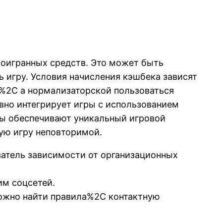
роигранных средств. Это может быть
игру. Условия начисления кэшбека зависят
ы%2C а нормализаторской пользоваться
но интегрирует игры с использованием
ры обеспечивают уникальный игровой
ую игру неповторимой.
атель зависимости от организационных
им соцсетей.
можно найти правила%2C контактную