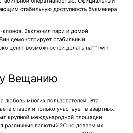
 стабильной оперативностью. Официальный
вающим стабильную доступность букмекера
-клонов. Заключил пари и домой
 Вин демонстрирует стабильный
о ценят возможностей делать на” “1win
му Вещанию
а любовь многих пользователей. Эта
ете ставок и только участвует в азартных
опыт крупной международной площадки
ал различные валюты%2C но делаем их