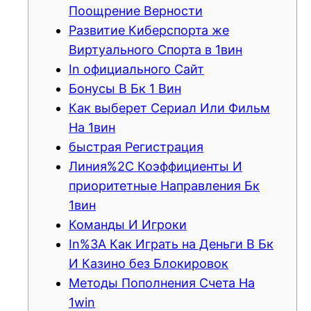
Поощрение Верности
Развитие Киберспорта же
Виртуального Спорта в 1вин
In официального Сайт
Бонусы В Бк 1 Вин
Как выберет Сериал Или Фильм
На 1вин
быстрая Регистрация
Линия%2C Коэффициенты И
приоритетные Направления Бк
1вин
Команды И Игроки
In%3A Как Играть на Деньги В Бк
И Казино без Блокировок
Методы Пополнения Счета На
1win