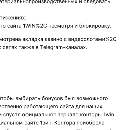
материальнопроизводственных и следовать
стижениях.
го сайта 1WIN%2C несмотря и блокировку.
мотрена вкладка казино с видеослотами%2C
 сетях также в Telegram-каналах.
чтобы выбирать бонусов был возможного
ественно работающего сайта для наших
и спустя официальное зеркало конторы 1win.
иальном сайте 1вин. Контора приобрела