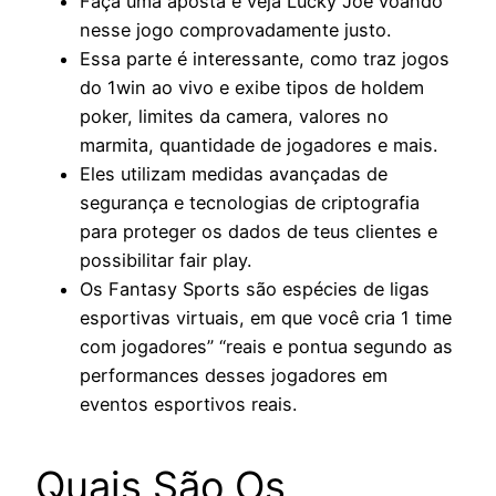
Faça uma aposta e veja Lucky Joe voando
nesse jogo comprovadamente justo.
Essa parte é interessante, como traz jogos
do 1win ao vivo e exibe tipos de holdem
poker, limites da camera, valores no
marmita, quantidade de jogadores e mais.
Eles utilizam medidas avançadas de
segurança e tecnologias de criptografia
para proteger os dados de teus clientes e
possibilitar fair play.
Os Fantasy Sports são espécies de ligas
esportivas virtuais, em que você cria 1 time
com jogadores” “reais e pontua segundo as
performances desses jogadores em
eventos esportivos reais.
Quais São Os