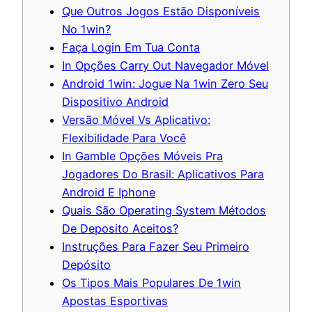
Que Outros Jogos Estão Disponíveis
No 1win?
Faça Login Em Tua Conta
In Opções Carry Out Navegador Móvel
Android 1win: Jogue Na 1win Zero Seu
Dispositivo Android
Versão Móvel Vs Aplicativo:
Flexibilidade Para Você
In Gamble Opções Móveis Pra
Jogadores Do Brasil: Aplicativos Para
Android E Iphone
Quais São Operating System Métodos
De Deposito Aceitos?
Instruções Para Fazer Seu Primeiro
Depósito
Os Tipos Mais Populares De 1win
Apostas Esportivas