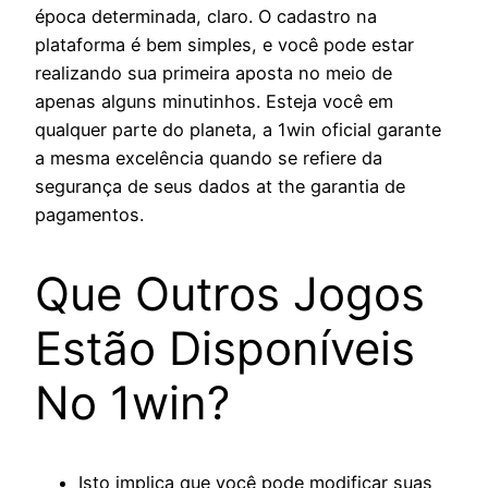
época determinada, claro. O cadastro na
plataforma é bem simples, e você pode estar
realizando sua primeira aposta no meio de
apenas alguns minutinhos. Esteja você em
qualquer parte do planeta, a 1win oficial garante
a mesma excelência quando se refiere da
segurança de seus dados at the garantia de
pagamentos.
Que Outros Jogos
Estão Disponíveis
No 1win?
Isto implica que você pode modificar suas