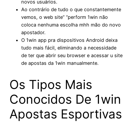
novos usuários.
Ao contrário de tudo o que constantemente
vemos, o web site” “perform 1win não
coloca nenhuma escolha mhh mão do novo
apostador.
O 1win app pra dispositivos Android deixa
tudo mais fácil, eliminando a necessidade
de ter que abrir seu browser e acessar u site
de apostas da 1win manualmente.
Os Tipos Mais
Conocidos De 1win
Apostas Esportivas