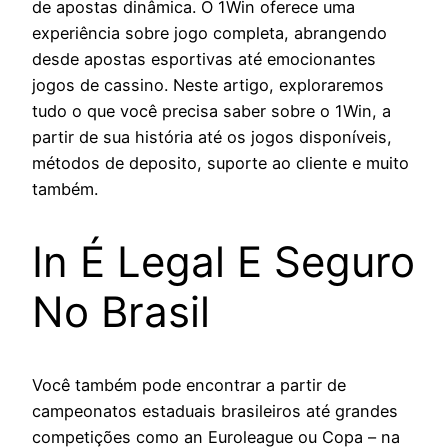
de apostas dinâmica. O 1Win oferece uma
experiência sobre jogo completa, abrangendo
desde apostas esportivas até emocionantes
jogos de cassino. Neste artigo, exploraremos
tudo o que você precisa saber sobre o 1Win, a
partir de sua história até os jogos disponíveis,
métodos de deposito, suporte ao cliente e muito
também.
In É Legal E Seguro
No Brasil
Você também pode encontrar a partir de
campeonatos estaduais brasileiros até grandes
competições como an Euroleague ou Copa – na