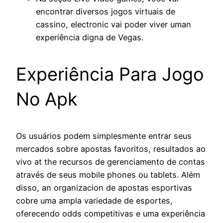
encontrar diversos jogos virtuais de
cassino, electronic vai poder viver uman
experiência digna de Vegas.
Experiência Para Jogo
No Apk
Os usuários podem simplesmente entrar seus
mercados sobre apostas favoritos, resultados ao
vivo at the recursos de gerenciamento de contas
através de seus mobile phones ou tablets. Além
disso, an organizacion de apostas esportivas
cobre uma ampla variedade de esportes,
oferecendo odds competitivas e uma experiência