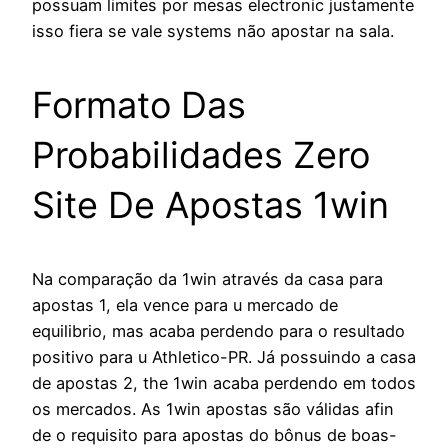
possuam limites por mesas electronic justamente
isso fiera se vale systems não apostar na sala.
Formato Das
Probabilidades Zero
Site De Apostas 1win
Na comparação da 1win através da casa para
apostas 1, ela vence para u mercado de
equilibrio, mas acaba perdendo para o resultado
positivo para u Athletico-PR. Já possuindo a casa
de apostas 2, the 1win acaba perdendo em todos
os mercados. As 1win apostas são válidas afin
de o requisito para apostas do bônus de boas-