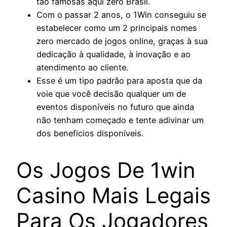
tão famosas aqui zero Brasil.
Com o passar 2 anos, o 1Win conseguiu se
estabelecer como um 2 principais nomes
zero mercado de jogos online, graças à sua
dedicação à qualidade, à inovação e ao
atendimento ao cliente.
Esse é um tipo padrão para aposta que da
voie que você decisão qualquer um de
eventos disponíveis no futuro que ainda
não tenham começado e tente adivinar um
dos beneficios disponíveis.
Os Jogos De 1win
Casino Mais Legais
Para Os Jogadores