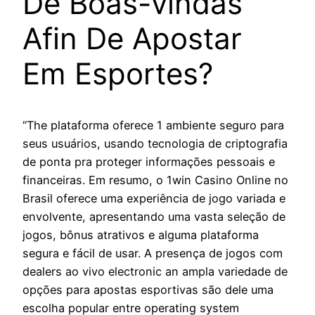
De Boas-vindas
Afin De Apostar
Em Esportes?
“The plataforma oferece 1 ambiente seguro para
seus usuários, usando tecnologia de criptografia
de ponta pra proteger informações pessoais e
financeiras. Em resumo, o 1win Casino Online no
Brasil oferece uma experiência de jogo variada e
envolvente, apresentando uma vasta seleção de
jogos, bônus atrativos e alguma plataforma
segura e fácil de usar. A presença de jogos com
dealers ao vivo electronic an ampla variedade de
opções para apostas esportivas são dele uma
escolha popular entre operating system