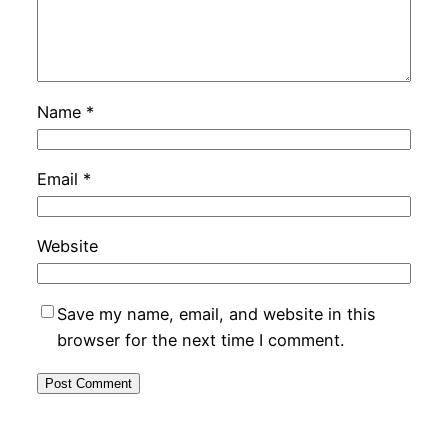
Name
*
Email
*
Website
Save my name, email, and website in this
browser for the next time I comment.