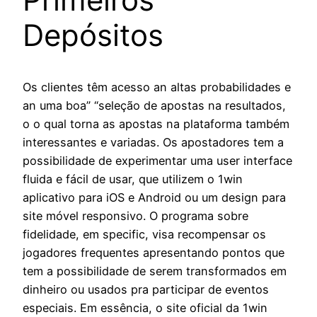
Depósitos
Os clientes têm acesso an altas probabilidades e
an uma boa” “seleção de apostas na resultados,
o o qual torna as apostas na plataforma também
interessantes e variadas. Os apostadores tem a
possibilidade de experimentar uma user interface
fluida e fácil de usar, que utilizem o 1win
aplicativo para iOS e Android ou um design para
site móvel responsivo. O programa sobre
fidelidade, em specific, visa recompensar os
jogadores frequentes apresentando pontos que
tem a possibilidade de serem transformados em
dinheiro ou usados pra participar de eventos
especiais. Em essência, o site oficial da 1win