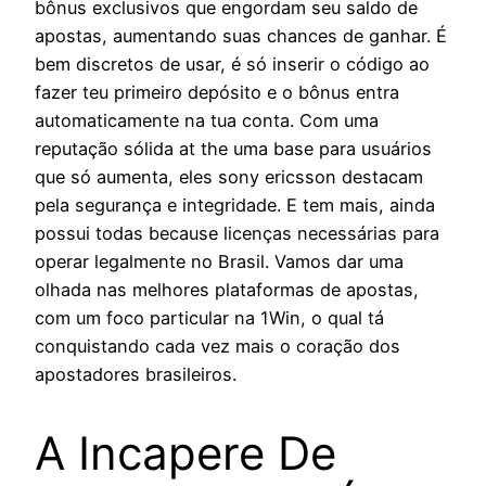
bônus exclusivos que engordam seu saldo de
apostas, aumentando suas chances de ganhar. É
bem discretos de usar, é só inserir o código ao
fazer teu primeiro depósito e o bônus entra
automaticamente na tua conta. Com uma
reputação sólida at the uma base para usuários
que só aumenta, eles sony ericsson destacam
pela segurança e integridade. E tem mais, ainda
possui todas because licenças necessárias para
operar legalmente no Brasil. Vamos dar uma
olhada nas melhores plataformas de apostas,
com um foco particular na 1Win, o qual tá
conquistando cada vez mais o coração dos
apostadores brasileiros.
A Incapere De