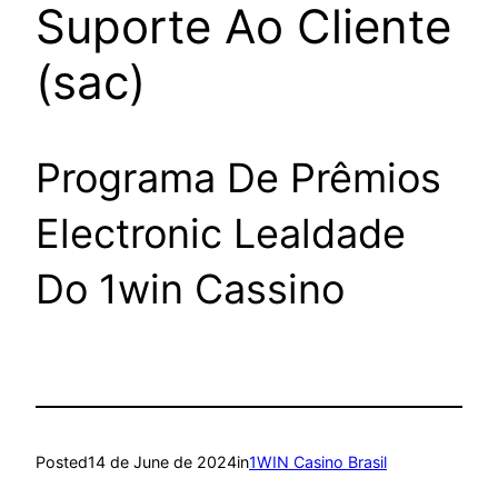
Suporte Ao Cliente
(sac)
Programa De Prêmios
Electronic Lealdade
Do 1win Cassino
Posted
14 de June de 2024
in
1WIN Casino Brasil