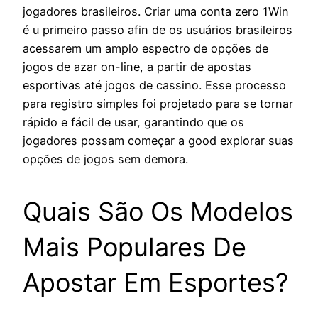
jogadores brasileiros. Criar uma conta zero 1Win
é u primeiro passo afin de os usuários brasileiros
acessarem um amplo espectro de opções de
jogos de azar on-line, a partir de apostas
esportivas até jogos de cassino. Esse processo
para registro simples foi projetado para se tornar
rápido e fácil de usar, garantindo que os
jogadores possam começar a good explorar suas
opções de jogos sem demora.
Quais São Os Modelos
Mais Populares De
Apostar Em Esportes?