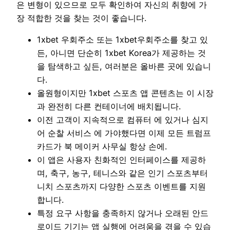
은 변형이 있으므로 모두 확인하여 자신의 취향에 가
장 적합한 것을 찾는 것이 좋습니다.
1xbet 우회주소 또는 1xbet우회주소를 찾고 있
든, 아니면 단순히 1xbet Korea가 제공하는 것
을 탐색하고 싶든, 여러분은 올바른 곳에 있습니
다.
올원형이지만 1xbet 스포츠 앱 콘텐츠는 이 시장
과 완전히 다른 컨테이너에 배치됩니다.
이전 고객이 지속적으로 컴퓨터 에 있거나 심지
어 순찰 서비스 에 가야했다면 이제 모든 트럼프
카드가 북 메이커 사무실 항상 손에.
이 앱은 사용자 친화적인 인터페이스를 제공하
며, 축구, 농구, 테니스와 같은 인기 스포츠부터
니치 스포츠까지 다양한 스포츠 이벤트를 지원
합니다.
특정 요구 사항을 충족하지 않거나 오래된 안드
로이드 기기는 앱 실행에 어려움을 겪을 수 있습