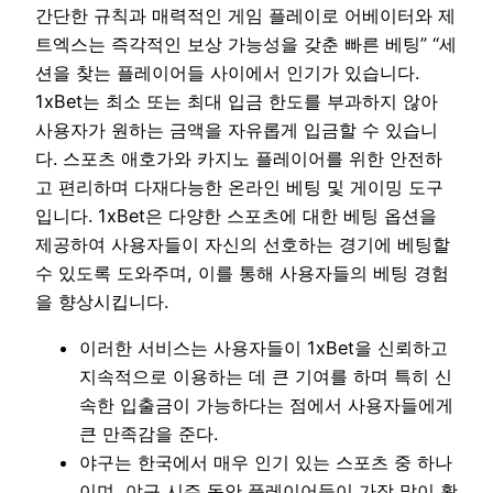
간단한 규칙과 매력적인 게임 플레이로 어베이터와 제
트엑스는 즉각적인 보상 가능성을 갖춘 빠른 베팅” “세
션을 찾는 플레이어들 사이에서 인기가 있습니다.
1xBet는 최소 또는 최대 입금 한도를 부과하지 않아
사용자가 원하는 금액을 자유롭게 입금할 수 있습니
다. 스포츠 애호가와 카지노 플레이어를 위한 안전하
고 편리하며 다재다능한 온라인 베팅 및 게이밍 도구
입니다. 1xBet은 다양한 스포츠에 대한 베팅 옵션을
제공하여 사용자들이 자신의 선호하는 경기에 베팅할
수 있도록 도와주며, 이를 통해 사용자들의 베팅 경험
을 향상시킵니다.
이러한 서비스는 사용자들이 1xBet을 신뢰하고
지속적으로 이용하는 데 큰 기여를 하며 특히 신
속한 입출금이 가능하다는 점에서 사용자들에게
큰 만족감을 준다.
야구는 한국에서 매우 인기 있는 스포츠 중 하나
이며, 야구 시즌 동안 플레이어들이 가장 많이 활