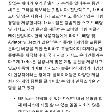
끝없는 재미와 수익 창출의 가능성을 열어주는 동안
새로운 고객을 확보하는 것입니다. 전반적으로, 1xBet
모바일 앱은 사용자에게 포괄적이고 몰입감 있는 베팅
경험을 제공합니다. 1xbet 앱은 광범위한 스포츠 베팅
및 카지노 게임 옵션을 제공하는 모바일 베팅 애플리
케이션입니다. 한국 사용자들에게 라이브 베팅 및
Aviator 및 Jetx와 같은” “즉석 플레이 게임을 포함한
온라인 베팅을 위한 편리하고 효율적이며 다재다능한
플랫폼을 제공합니다. 국내 사설 카지노 온라인들과는
다르게 1xBet은 엄청나게 많은 게임 옵션을 제공하고
있으며 특히 라이브 카지노와 슬롯머신 게임의 다양성
이 인상적이라는 평이다. 플레이어들은 다양한 게임
회사와 게임 종류를 플레이할 수 있어 만족스러운 경
험을 얻고 있다.
테니스는 선택할 수 있는 다양한 베팅 유형과 함
께 테니스에 베팅 할 수 있는 일일 대회가 많은
최고의 스포츠 중 하나입니다.