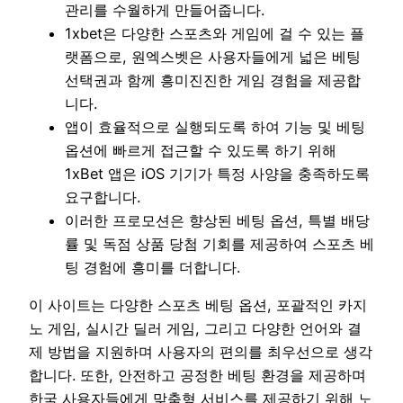
관리를 수월하게 만들어줍니다.
1xbet은 다양한 스포츠와 게임에 걸 수 있는 플
랫폼으로, 원엑스벳은 사용자들에게 넓은 베팅
선택권과 함께 흥미진진한 게임 경험을 제공합
니다.
앱이 효율적으로 실행되도록 하여 기능 및 베팅
옵션에 빠르게 접근할 수 있도록 하기 위해
1xBet 앱은 iOS 기기가 특정 사양을 충족하도록
요구합니다.
이러한 프로모션은 향상된 베팅 옵션, 특별 배당
률 및 독점 상품 당첨 기회를 제공하여 스포츠 베
팅 경험에 흥미를 더합니다.
이 사이트는 다양한 스포츠 베팅 옵션, 포괄적인 카지
노 게임, 실시간 딜러 게임, 그리고 다양한 언어와 결
제 방법을 지원하며 사용자의 편의를 최우선으로 생각
합니다. 또한, 안전하고 공정한 베팅 환경을 제공하며
한국 사용자들에게 맞춤형 서비스를 제공하기 위해 노