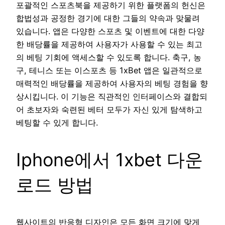
포괄적인 스포츠북을 제공하기 위한 플랫폼의 헌신은
합법성과 공정한 경기에 대한 그들의 약속과 맞물려
있습니다. 앱은 다양한 스포츠 및 이벤트에 대한 다양
한 배당률을 제공하여 사용자가 사용할 수 있는 최고
의 베팅 기회에 액세스할 수 있도록 합니다. 축구, 농
구, 테니스 또는 이스포츠 등 1xBet 앱은 일관적으로
매력적인 배당률을 제공하여 사용자의 베팅 경험을 향
상시킵니다. 이 기능은 직관적인 인터페이스와 결합되
어 초보자와 숙련된 베터 모두가 자신 있게 탐색하고
베팅할 수 있게 합니다.
Iphone에서 1xbet 다운
로드 방법
웹사이트의 반응형 디자인은 모든 화면 크기에 맞게