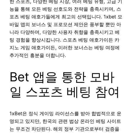
한 스포츠, 다양한 베팅 시장, 여러 베팅 유형, 고급 기
능을 통해 모든 베팅 선호도와 전략을 충족시키며, 스
포츠 베팅 애호가들에게 최고의 선택입니다. 1xbet 모
바일 앱의 보너스 및 프로모션 제안은 풍부할 뿐만 아
니라 다양하며, 다양한 사용자 취향을 충족시키고 베
팅 경험을 향상시킵니다. 스포츠 베팅 애호가이든 카
지노 게임 애호가이든, 이러한 보너스는 베팅 여정에
추가적인 흥분을 더합니다.
Bet 앱을 통한 모바
일 스포츠 베팅 참여
1xBet은 정식 게이밍 라이선스를 받아 합법적으로 운
영되고 있지만, 한국의 관련 법상 온라인 베팅 사이트
는 무조건 차단된다. 해외 정부 기관으로부터 검증을