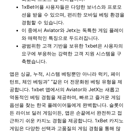
1xBet어플 사용자들은 다양한 보너스와 프로모
션을 받을 수 있으며, 편리한 모바일 베팅 환경을
경험할 수 있습니다.
이 중에서 Aviator와 Jetx는 독특한 게임 플레이
와 매력적인 특징으로 두드러집니다.
광범위한 고객 기반을 보유한 1xbet은 사용자의
요구에 부응하는 강력한 고객 지원 시스템을 구
축했습니다.
앱은 싱글, 누적, 시스템 베팅뿐만 아니라 럭키, 페이
턴트, 체인 베팅과” “같은 더 전문화된 베팅 유형을 제
공합니다. 1xbet 앱에서의 Aviator와 JetX는 새롭고
역동적인 베팅 경험을 제공하며, 빠르고 즐거운 게임
옵션을 찾는 한국 플레이어들에게 완벽합니다. 슬롯이
든 라이브 딜러 게임이든, 앱은 손끝에서 완전하고 접
근하기 쉬운 카지노 경험을 제공합니다. 1xBet 카지노
게임은 다양한 선택과 고품질의 게임 경험을 통해 많