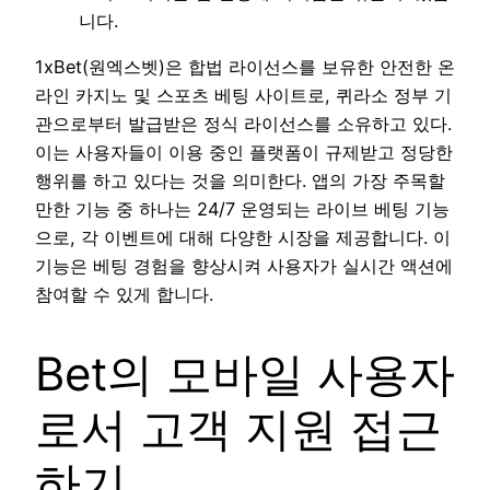
니다.
1xBet(원엑스벳)은 합법 라이선스를 보유한 안전한 온
라인 카지노 및 스포츠 베팅 사이트로, 퀴라소 정부 기
관으로부터 발급받은 정식 라이선스를 소유하고 있다.
이는 사용자들이 이용 중인 플랫폼이 규제받고 정당한
행위를 하고 있다는 것을 의미한다. 앱의 가장 주목할
만한 기능 중 하나는 24/7 운영되는 라이브 베팅 기능
으로, 각 이벤트에 대해 다양한 시장을 제공합니다. 이
기능은 베팅 경험을 향상시켜 사용자가 실시간 액션에
참여할 수 있게 합니다.
Bet의 모바일 사용자
로서 고객 지원 접근
하기