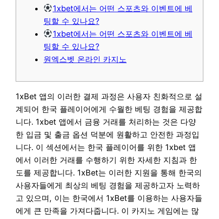
1xbet에서는 어떤 스포츠와 이벤트에 베
팅할 수 있나요?
1xbet에서는 어떤 스포츠와 이벤트에 베
팅할 수 있나요?
원엑스벳 온라인 카지노
1xBet 앱의 이러한 결제 과정은 사용자 친화적으로 설
계되어 한국 플레이어에게 수월한 베팅 경험을 제공합
니다. 1xbet 앱에서 금융 거래를 처리하는 것은 다양
한 입금 및 출금 옵션 덕분에 원활하고 안전한 과정입
니다. 이 섹션에서는 한국 플레이어를 위한 1xbet 앱
에서 이러한 거래를 수행하기 위한 자세한 지침과 한
도를 제공합니다. 1xBet는 이러한 지원을 통해 한국의
사용자들에게 최상의 베팅 경험을 제공하고자 노력하
고 있으며, 이는 한국에서 1xBet를 이용하는 사용자들
에게 큰 만족을 가져다줍니다. 이 카지노 게임에는 많