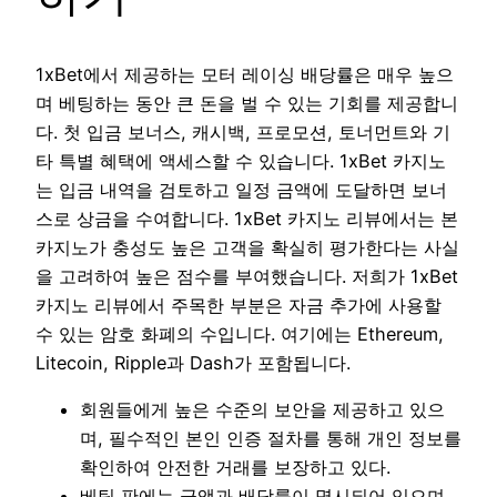
1xBet에서 제공하는 모터 레이싱 배당률은 매우 높으
며 베팅하는 동안 큰 돈을 벌 수 있는 기회를 제공합니
다. 첫 입금 보너스, 캐시백, 프로모션, 토너먼트와 기
타 특별 혜택에 액세스할 수 있습니다. 1xBet 카지노
는 입금 내역을 검토하고 일정 금액에 도달하면 보너
스로 상금을 수여합니다. 1xBet 카지노 리뷰에서는 본
카지노가 충성도 높은 고객을 확실히 평가한다는 사실
을 고려하여 높은 점수를 부여했습니다. 저희가 1xBet
카지노 리뷰에서 주목한 부분은 자금 추가에 사용할
수 있는 암호 화폐의 수입니다. 여기에는 Ethereum,
Litecoin, Ripple과 Dash가 포함됩니다.
회원들에게 높은 수준의 보안을 제공하고 있으
며, 필수적인 본인 인증 절차를 통해 개인 정보를
확인하여 안전한 거래를 보장하고 있다.
베팅 판에는 금액과 배당률이 명시되어 있으며,