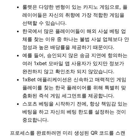
룰렛은 다양한 변형이 있는 카지노 게임으로, 플
레이어들은 자신의 취향에 가장 적합한 게임을
선택할 수 있습니다.
한국에서 많은 플레이어들이 해외 사설 베팅 업
체를 찾는 이유 중 하나는 불법 사설 업체보다 안
정성과 높은 배당률을 제공하기 때문이다.
예를 들어, 승인되지 않은 송금 지연에 항의하는
여러 1xbet 모바일 앱 사용자가 있지만 정보가
완전하지 않고 확인조차 되지 않았습니다.
1xBet 애플리케이션은 신속하고 매력적인 게임
플레이를 찾는 한국 플레이어를 위해 특별히 맞
춤화된 즉석 게임 세그먼트를 제공합니다.
스포츠 베팅을 시작하기 전에, 항상 책임감 있는
베팅을 하고 자신의 베팅 한도를 설정하는 것이
중요합니다.
프로세스를 완료하려면 미리 생성된 QR 코드를 스캔