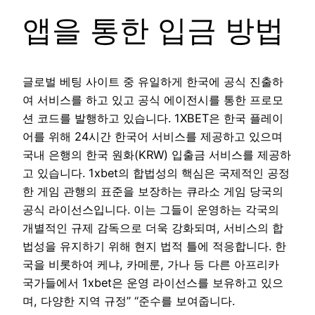
앱을 통한 입금 방법
글로벌 베팅 사이트 중 유일하게 한국에 공식 진출하
여 서비스를 하고 있고 공식 에이전시를 통한 프로모
션 코드를 발행하고 있습니다. 1XBET은 한국 플레이
어를 위해 24시간 한국어 서비스를 제공하고 있으며
국내 은행의 한국 원화(KRW) 입출금 서비스를 제공하
고 있습니다. 1xbet의 합법성의 핵심은 국제적인 공정
한 게임 관행의 표준을 보장하는 큐라소 게임 당국의
공식 라이선스입니다. 이는 그들이 운영하는 각국의
개별적인 규제 감독으로 더욱 강화되며, 서비스의 합
법성을 유지하기 위해 현지 법적 틀에 적응합니다. 한
국을 비롯하여 케냐, 카메룬, 가나 등 다른 아프리카
국가들에서 1xbet은 운영 라이선스를 보유하고 있으
며, 다양한 지역 규정” “준수를 보여줍니다.