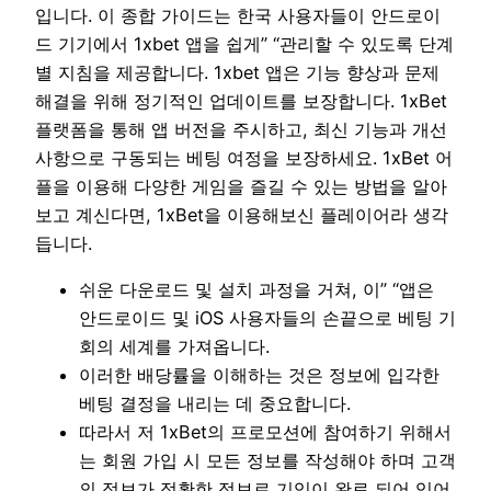
입니다. 이 종합 가이드는 한국 사용자들이 안드로이
드 기기에서 1xbet 앱을 쉽게” “관리할 수 있도록 단계
별 지침을 제공합니다. 1xbet 앱은 기능 향상과 문제
해결을 위해 정기적인 업데이트를 보장합니다. 1xBet
플랫폼을 통해 앱 버전을 주시하고, 최신 기능과 개선
사항으로 구동되는 베팅 여정을 보장하세요. 1xBet 어
플을 이용해 다양한 게임을 즐길 수 있는 방법을 알아
보고 계신다면, 1xBet을 이용해보신 플레이어라 생각
듭니다.
쉬운 다운로드 및 설치 과정을 거쳐, 이” “앱은
안드로이드 및 iOS 사용자들의 손끝으로 베팅 기
회의 세계를 가져옵니다.
이러한 배당률을 이해하는 것은 정보에 입각한
베팅 결정을 내리는 데 중요합니다.
따라서 저 1xBet의 프로모션에 참여하기 위해서
는 회원 가입 시 모든 정보를 작성해야 하며 고객
의 정보가 정확한 정보로 기입이 완료 되어 있어