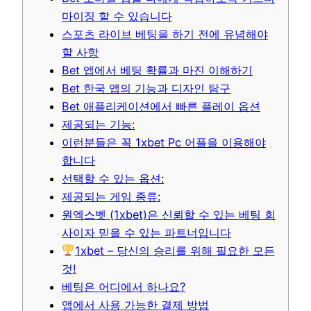
마이징 할 수 있습니다
스포츠 라이브 베팅을 하기 전에 유념해야
할 사항
Bet 앱에서 베팅 확률과 마진 이해하기
Bet 한국 앱의 기능과 디자인 탐구
Bet 애플리케이션에서 빠른 플레이 옵션
제공되는 기능:
이런분들은 꼭 1xbet Pc 어플을 이용해야
합니다
선택할 수 있는 옵션:
제공되는 게임 종류:
원엑스벳 (1xbet)은 신뢰할 수 있는 베팅 회
사이자 믿을 수 있는 파트너입니다
1xbet – 당신의 승리를 위해 필요한 모든
것!
베팅은 어디에서 하나요?
앱에서 사용 가능한 결제 방법