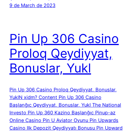
9 de March de 2023
Pin Up 306 Casino
Proloq Qeydiyyat,
Bonuslar, Yukl
Pin Up 306 Casino Proloq Qeydiyyat, Bonuslar,
YuklN xidm? Content Pin Up 306 Casino
Başlanğıc Qeydiyyat, Bonuslar, Yukl The National
Investo Pin Up 360 Kazino Başlanğıc Pinup-az
Online Casino Pin U Aviator Oyunu Pin Upwards
Casino Ilk Depozit Qeydiyyatı Bonusu Pin Upward