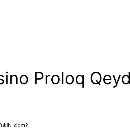
ino Proloq Qeyd
Yukl
N xidm?