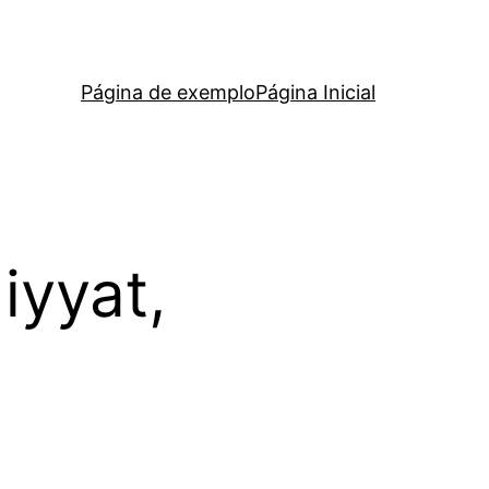
Página de exemplo
Página Inicial
iyyat,