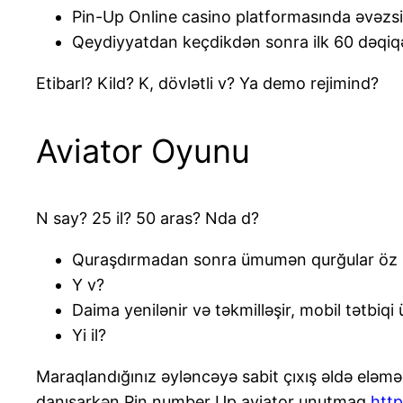
Pin-Up Online casino platformasında əvəzsi
Qeydiyyatdan keçdikdən sonra ilk 60 dəqiqə 
Etibarl? Kild? K, dövlətli v? Ya demo rejimind?
Aviator Oyunu
N say? 25 il? 50 aras? Nda d?
Quraşdırmadan sonra ümumən qurğular öz biri
Y v?
Daima yenilənir və təkmilləşir, mobil tətbiqi
Yi il?
Maraqlandığınız əyləncəyə sabit çıxış əldə eləm
danışarkən Pin number Up aviator unutmaq
http