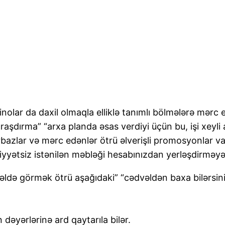
inolar da daxil olmaqla elliklə tanımlı bölmələrə mərc 
aşdırma” “arxa planda əsas verdiyi üçün bu, işi xeyli 
zlar və mərc edənlər ötrü əlverişli promosyonlar va. 
iyyətsiz istənilən məbləği hesabınızdan yerləşdirməyə
ş əldə görmək ötrü aşağıdaki” “cədvəldən baxa bilərsini
 dəyərlərinə ard qaytarıla bilər.