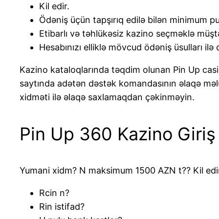
Kil edir.
Ödəniş üçün tapşırıq edilə bilən minimum pu
Etibarlı və təhlükəsiz kazino seçməklə müştə
Hesabınızı elliklə mövcud ödəniş üsulları ilə 
Kazino kataloqlarında təqdim olunan Pin Up casi
saytında adətən dəstək komandasının əlaqə məluma
xidməti ilə əlaqə saxlamaqdan çəkinməyin.
Pin Up 360 Kazino Giriş
Yumani xidm? N maksimum 1500 AZN t?? Kil edir
Rcin n?
Rin istifad?