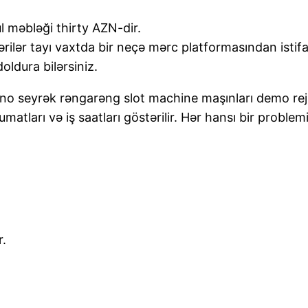
l məbləği thirty AZN-dir.
rilər tayı vaxtda bir neçə mərc platformasından istifa
doldura bilərsiniz.
no seyrək rəngarəng slot machine maşınları demo rejim
tları və iş saatları göstərilir. Hər hansı bir problem
.