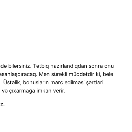
edə bilərsiniz. Tətbiq hazırlandıqdan sonra onu
asanlaşdıracaq. Mən sürəkli müddətdir ki, belə
Üstəlik, bonusların mərc edilməsi şərtləri
 və çıxarmağa imkan verir.
z.