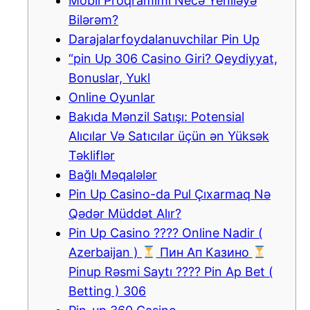
Mobil Proqramımı Necə Yeniləyə
Bilərəm?
Darajalarfoydalanuvchilar Pin Up
“pin Up 306 Casino Giri? Qeydiyyat,
Bonuslar, Yukl
Online Oyunlar
Bakıda Mənzil Satışı: Potensial
Alıcılar Və Satıcılar üçün ən Yüksək
Təkliflər
Bağlı Məqalələr
Pin Up Casino-da Pul Çıxarmaq Nə
Qədər Müddət Alır?
Pin Up Casino ???? Online Nadir (
Azerbaijan )
Пин Ап Казино
Pinup Rəsmi Saytı ???? Pin Ap Bet (
Betting ) 306