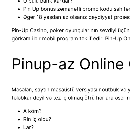
U pulu bank kartlar?
Pin Up bonus zəmanətli promo kodu səhifəm
Əgər 18 yaşdan az olsanız qeydiyyat prosed
Pin-Up Casino, poker oyunçularının sevdiyi üçün b
görkəmli bir mobil proqram təklif edir. Pin-Up On 
Pinup-az Online 
Məsələn, saytın masaüstü versiyası noutbuk və 
tələbkar deyil və tez iç olmaq ötrü hər ara əsər 
A köm?
Rin iç oldu?
Lar?