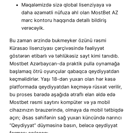
Məqaləmizdə sizə qlobal lisenziyaya və
daha əzəmətli nüfuza əhl olan MostBet AZ
mərc kontoru haqqında detallı bildiriş
verəcəyik.
Bu zaman ərzində bukmeyker özünü rəsmi
Kürasao lisenziyası çərçivəsində fəaliyyət
göstərən etibarlı və təhlükəsiz sayt kimi tanıdıb.
Mostbet Azərbaycan-da praktik pulla oynamağa
başlamaq ötrü oyunçular qabaqca qeydiyyatdan
keçməlidirlər. Yaşı 18-dən yuxarı olan hər kəsə
platformada qeydiyyatdan keçməyə rüsxət verilir,
bu proses barədə aşağıda ətraflı elan əldə edə
Mostbet rəsmi saytını kompüter və ya mobil
cihazınızın brauzerində, olmaya da mobil tətbiqdə
açın; Əsas səhifənin sağ yuxarı küncündə narıncı
“Qeydiyyat” düyməsinə basın, beləcə qeydiyyat
forması açılacaq;