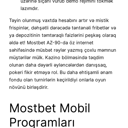
üzərinə siçanı vurub demo rejimini tökmək
lazımdır.
Təyin olunmuş vaxtda hesabını artır və mistik
frispinlər, dəhşətli dərəcədə təntənəli fribetlər və
ya depozitinin təmtəraqlı faizlərini peşkəş olaraq
əldə et! Mostbet AZ-90-da öz internet
səhifəsində müsbət rəylər yazmış çoxlu məmnun
müştərilər mülk. Kazino bölməsində təqdim
olunan daha dəyərli əyləncələrdən danışsaq,
pokeri fikir etməyə rol. Bu daha ehtişamli ənam
fondu olan turnirlərin keçirildiyi onlarla oyun
növünü birləşdirir.
Mostbet Mobil
Proqramları