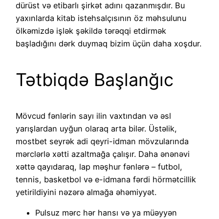
dürüst və etibarlı şirkət adını qazanmışdır. Bu
yaxınlarda kitab istehsalçısının öz məhsulunu
ölkəmizdə işlək şəkildə tərəqqi etdirmək
başladığını dərk duymaq bizim üçün daha xoşdur.
Tətbiqdə Başlanğıc
Mövcud fənlərin sayı ilin vaxtından və əsl
yarışlardan uyğun olaraq arta bilər. Üstəlik,
mostbet seyrək adi qeyri-idman mövzularında
mərclərlə xətti azaltmağa çalışır. Daha ənənəvi
xəttə qayıdaraq, lap məşhur fənlərə – futbol,
tennis, basketbol və e-idmana fərdi hörmətcillik
yetirildiyini nəzərə almağa əhəmiyyət.
Pulsuz mərc hər hansı və ya müəyyən