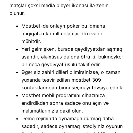
matçlar şəxsi media pleyer ikonası ilə zehin
olunur.
Mostbet-də onlayn poker bu idmana
həqiqətən könüllü olanlar ötrü vahid
mühitdir.
Yeri gəlmişkən, burada qeydiyyatdan aşmaq
asandır, ələlxüsus də ona ötrü ki, bukmeyker
bir neçə qeydiyyat üsulu təklif edir.
Əgər siz zahiri dilləri bilmirsinizsə, o zaman
yuxarıda təsvir edilən mostbet 309
kontaktlarından birini seçməyi tövsiyə edirik.
Mostbet mobil proqramını cihazınıza
endirdikdən sonra sadəcə onu açın və
məlumatlarınızla daxil olun.
Demo rejimində oynamağa durmaq daha
sadədir, sadəcə oynamaq istədiyiniz oyunun