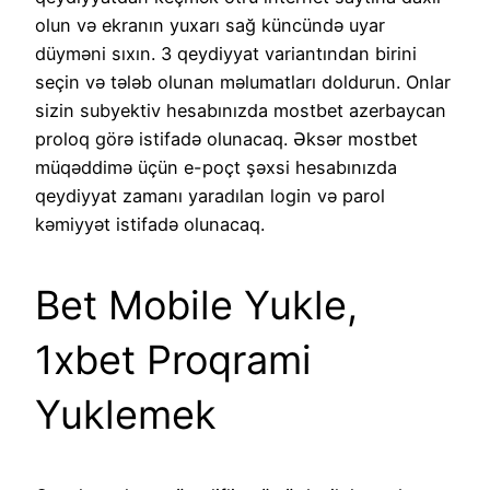
olun və ekranın yuxarı sağ küncündə uyar
düyməni sıxın. 3 qeydiyyat variantından birini
seçin və tələb olunan məlumatları doldurun. Onlar
sizin subyektiv hesabınızda mostbet azerbaycan
proloq görə istifadə olunacaq. Əksər mostbet
müqəddimə üçün e-poçt şəxsi hesabınızda
qeydiyyat zamanı yaradılan login və parol
kəmiyyət istifadə olunacaq.
Bet Mobile Yukle,
1xbet Proqrami
Yuklemek