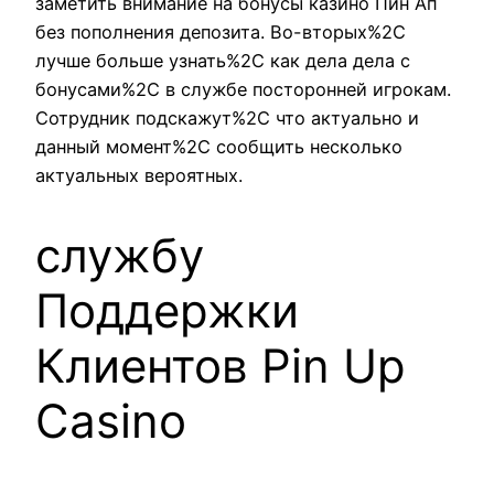
заметить внимание на бонусы казино Пин Ап
без пополнения депозита. Во-вторых%2C
лучше больше узнать%2C как дела дела с
бонусами%2C в службе посторонней игрокам.
Сотрудник подскажут%2C что актуально и
данный момент%2C сообщить несколько
актуальных вероятных.
службу
Поддержки
Клиентов Pin Up
Casino