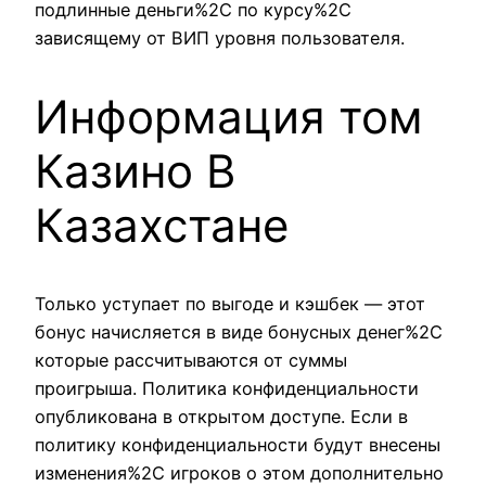
подлинные деньги%2C по курсу%2C
зависящему от ВИП уровня пользователя.
Информация том
Казино В
Казахстане
Только уступает по выгоде и кэшбек — этот
бонус начисляется в виде бонусных денег%2C
которые рассчитываются от суммы
проигрыша. Политика конфиденциальности
опубликована в открытом доступе. Если в
политику конфиденциальности будут внесены
изменения%2C игроков о этом дополнительно