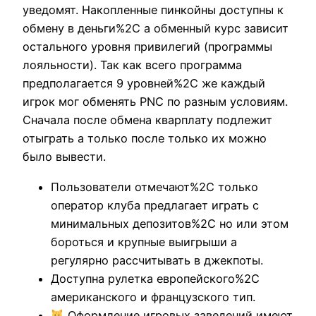
уведомят. Накопленные пинкойны доступны к
обмену в деньги%2C а обменный курс зависит
остального уровня привилегий (программы
лояльности). Так как всего программа
предполагается 9 уровней%2C же каждый
игрок мог обменять PNC по разным условиям.
Сначала после обмена кварплату подлежит
отыграть а только после только их можно
было вывести.
Пользователи отмечают%2C только
оператор клуба предлагает играть с
минимальных депозитов%2C но или этом
бороться и крупные выигрыши а
регулярно рассчитывать в джекпоты.
Доступна рулетка европейского%2C
американского и французского тип.
Оформление игровых заведений имеют