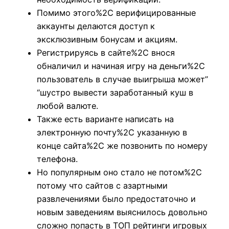
Помимо этого%2C верифицированные
аккаунты делаются доступ к
эксклюзивным бонусам и акциям.
Регистрируясь в сайте%2C внося
обналичил и начиная игру на деньги%2C
пользователь в случае выигрыша может”
“шустро вывести заработанный куш в
любой валюте.
Также есть варианте написать на
электронную почту%2C указанную в
конце сайта%2C же позвонить по номеру
телефона.
Но популярным оно стало не потом%2C
потому что сайтов с азартными
развлечениями было предостаточно и
новым заведениям выяснилось довольно
сложно попасть в ТОП рейтинги игровых