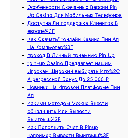
Особенности Скачанных Версий Pin
Up Casino Для Мобильных Телефонов
Доступна Ли поддержка Клиентов В
европе%3F
Как Скачать” “онлайн Казино Пин Ап
На Компьютер%3F
проход В Личный приемную Pin Up
“pin-up Casino Предлагает нашим
Игрокам Широкий выбирать Игр%2C
А регрессной Бонус До 25 000 ₽
Новинки На Игровой Платформе Пин
Ап
Какими методом Можно Внести
обналичить Или Вывести
Выигрыш%3F
Как Пополнить Счет В Pinup
например Вывести Выигрыш%3F