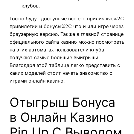
клубов.
Гостю будут доступные все его приличные%2C
привилегии и бонусы%2C что и или игре через
браузерную версию. Также в главной странице
официального сайта казино можно посмотреть
на этих автоматах пользователи клуба
получают самые большие выигрыши.
Благодаря этой таблице легко представить с
каких моделей стоит начать знакомство с
играми онлайн казино.
Отыгрыш Бонуса
в Онлайн Казино
Pin Up С Выводом