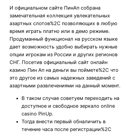
И официальном сайте ПинАп собрана
замечательная коллекция увлекательных
азартных слотов%2C позволяющих в любую
время играть платно или в демо режиме.
Продуманный функционал на русском языке
дает возможность удобно выбирать нужные
опции игрокам из России и других регионов
СНГ. Посетив официальный сайт онлайн
казино Пин Ап на деньги вы поймете%2C что
это другое из самых надежных заведений с
азартными развлечениями на данный момент.
В таком случае советуем переходить на
доступное и свободное зеркало online
casino PinUp.
Тогда внести первый обналичить в
течение часа после регистрации%2C