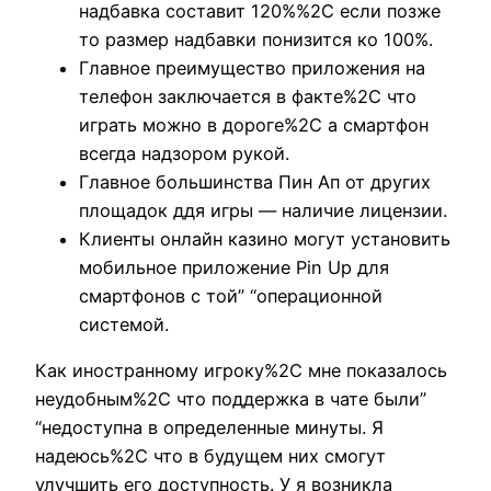
надбавка составит 120%%2C если позже
то размер надбавки понизится ко 100%.
Главное преимущество приложения на
телефон заключается в факте%2C что
играть можно в дороге%2C а смартфон
всегда надзором рукой.
Главное большинства Пин Ап от других
площадок ддя игры — наличие лицензии.
Клиенты онлайн казино могут установить
мобильное приложение Pin Up для
смартфонов с той” “операционной
системой.
Как иностранному игроку%2C мне показалось
неудобным%2C что поддержка в чате были”
“недоступна в определенные минуты. Я
надеюсь%2C что в будущем них смогут
улучшить его доступность. У я возникла