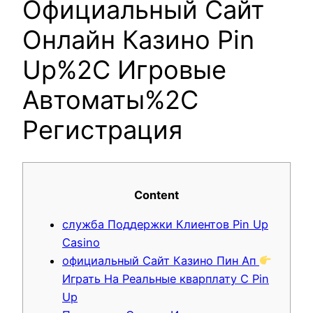
Официальный Сайт
Онлайн Казино Pin
Up%2C Игровые
Автоматы%2C
Регистрация
Content
служба Поддержки Клиентов Pin Up
Casino
официальный Сайт Казино Пин Ап
Играть На Реальные кварплату С Pin
Up