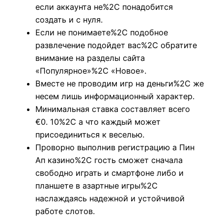
если аккаунта не%2C понадобится
создать и с нуля.
Если не понимаете%2C подобное
развлечение подойдет вас%2C обратите
внимание на разделы сайта
«Популярное»%2C «Новое».
Вместе не проводим игр на деньги%2C же
несем лишь информационный характер.
Минимальная ставка составляет всего
€0. 10%2C а что каждый может
присоединиться к веселью.
Проворно выполнив регистрацию а Пин
Ап казино%2C гость сможет сначала
свободно играть и смартфоне либо и
планшете в азартные игры%2C
наслаждаясь надежной и устойчивой
работе слотов.