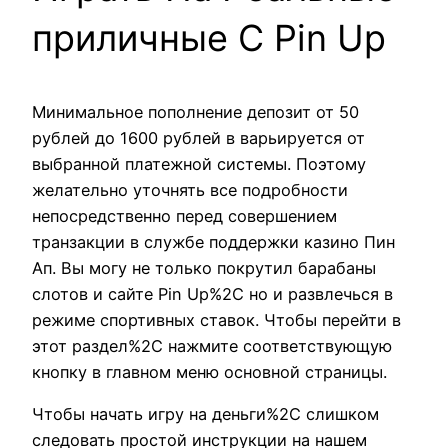
приличные С Pin Up
Минимальное пополнение депозит от 50
рублей до 1600 рублей в варьируется от
выбранной платежной системы. Поэтому
желательно уточнять все подробности
непосредственно перед совершением
транзакции в службе поддержки казино Пин
Ап. Вы могу не только покрутил барабаны
слотов и сайте Pin Up%2C но и развлечься в
режиме спортивных ставок. Чтобы перейти в
этот раздел%2C нажмите соответствующую
кнопку в главном меню основной страницы.
Чтобы начать игру на деньги%2C слишком
следовать простой инструкции на нашем