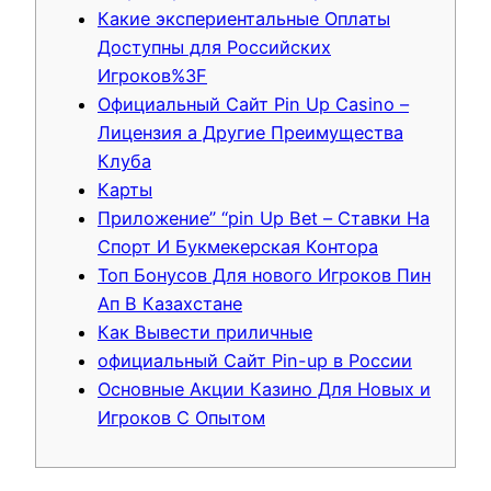
Какие экспериентальные Оплаты
Доступны для Российских
Игроков%3F
Официальный Сайт Pin Up Casino –
Лицензия а Другие Преимущества
Клуба
Карты
Приложение” “pin Up Bet – Ставки На
Спорт И Букмекерская Контора
Топ Бонусов Для нового Игроков Пин
Ап В Казахстане
Как Вывести приличные
официальный Сайт Pin-up в России
Основные Акции Казино Для Новых и
Игроков С Опытом