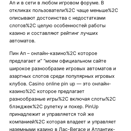
Ап и в сети в любом игровом форуме. В
откликах пользователи%2C чаще меньше%2C
описывают достоинства с недостатками
слотов%2C целую особенностей работы
казино и составляют рейтинг лучших
автоматов.
Пин Ап – онлайн-казино%2C которое
предлагает и” “моем официальном сайте
широкое разнообразие игровых автоматов и
азартных слотов среди популярных игровых
клубов. Casino online pin up — это онлайн-
казино%2C которое предлагает
разнообразные игры%2C включая слоты%2C
блэкджек%2C рулетку и покер. PinUp
принадлежит и управляется той же
компанией%2C которая владеет и управляет
наземными казино в Лас-Вегасе и Атлантик-