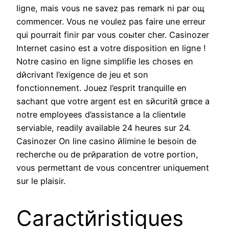
ligne, mais vous ne savez pas remark ni par oщ
commencer. Vous ne voulez pas faire une erreur
qui pourrait finir par vous coыter cher. Casinozer
Internet casino est а votre disposition en ligne !
Notre casino en ligne simplifie les choses en
dйcrivant l’exigence de jeu et son
fonctionnement. Jouez l’esprit tranquille en
sachant que votre argent est en sйcuritй grвce а
notre employees d’assistance а la clientиle
serviable, readily available 24 heures sur 24.
Casinozer On line casino йlimine le besoin de
recherche ou de prйparation de votre portion,
vous permettant de vous concentrer uniquement
sur le plaisir.
Caractйristiques